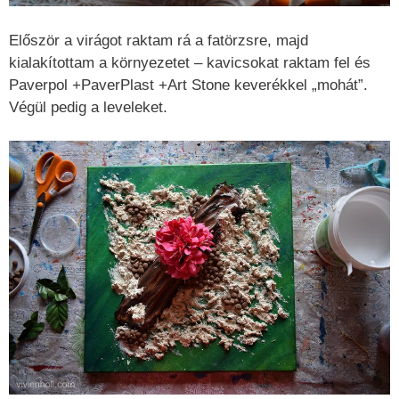
Először a virágot raktam rá a fatörzsre, majd
kialakítottam a környezetet – kavicsokat raktam fel és
Paverpol +PaverPlast +Art Stone keverékkel „mohát”.
Végül pedig a leveleket.