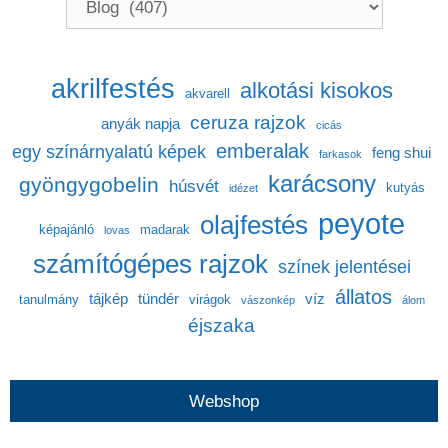
akrilfestés
alkotási kisokos
akvarell
ceruza rajzok
anyák napja
cicás
emberalak
egy színárnyalatú képek
feng shui
farkasok
karácsony
gyöngygobelin
húsvét
kutyás
idézet
peyote
olajfestés
képajánló
madarak
lovas
számítógépes rajzok
színek jelentései
állatos
tájkép
tündér
víz
tanulmány
virágok
vászonkép
álom
éjszaka
Webshop