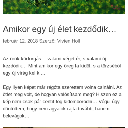
Amikor egy új élet kezdődik…
február 12, 2018
Szerző:
Vivien Holl
Az örök körforgás… valami véget ér, s valami új
kezdődik… Mint amikor egy öreg fa kidől, s a törzséből
egy új virág kel ki…
Egy ilyen képet már régóta szerettem volna csinálni. Az
ötlet meg volt, de hogyan valósítsam meg? Hiszen ez a
kép nem csak pár centit fog kidomborodni… Végül úgy
döntöttem, hogy nem agyalok rajta tovább, hanem
belevágok…