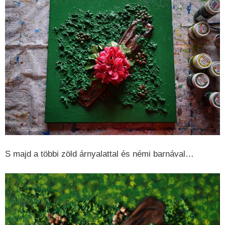
S majd a többi zöld árnyalattal és némi barnával…