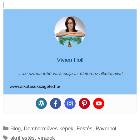
Vivien Holl
…aki színesebbé varázsolja az életed az alkotásaival
www.alkotasokszigete.hu/
Kategória
Blog
,
Domborműves képek
,
Festés
,
Paverpol
Címkék
akrilfestés
,
virágok