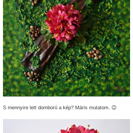
S mennyire lett domború a kép? Máris mutatom. 😉