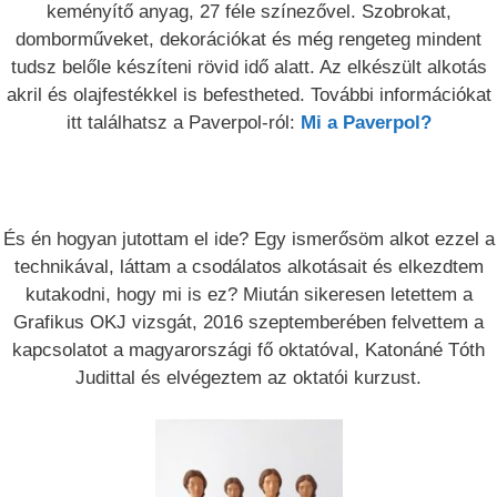
keményítő anyag, 27 féle színezővel. Szobrokat,
domborműveket, dekorációkat és még rengeteg mindent
tudsz belőle készíteni rövid idő alatt. Az elkészült alkotás
akril és olajfestékkel is befestheted. További információkat
itt találhatsz a Paverpol-ról:
Mi a Paverpol?
És én hogyan jutottam el ide? Egy ismerősöm alkot ezzel a
technikával, láttam a csodálatos alkotásait és elkezdtem
kutakodni, hogy mi is ez? Miután sikeresen letettem a
Grafikus OKJ vizsgát, 2016 szeptemberében felvettem a
kapcsolatot a magyarországi fő oktatóval, Katonáné Tóth
Judittal és elvégeztem az oktatói kurzust.