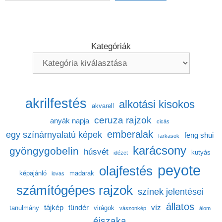
Kategóriák
akrilfestés
alkotási kisokos
akvarell
ceruza rajzok
anyák napja
cicás
emberalak
egy színárnyalatú képek
feng shui
farkasok
karácsony
gyöngygobelin
húsvét
kutyás
idézet
peyote
olajfestés
képajánló
madarak
lovas
számítógépes rajzok
színek jelentései
állatos
tájkép
tündér
víz
tanulmány
virágok
vászonkép
álom
éjszaka