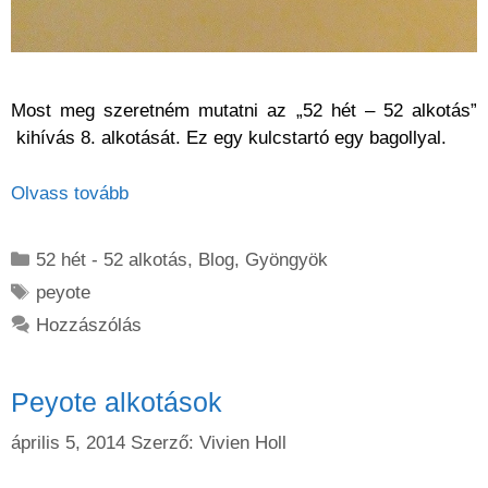
Most meg szeretném mutatni az „52 hét – 52 alkotás”
kihívás 8. alkotását. Ez egy kulcstartó egy bagollyal.
Olvass tovább
Kategória
52 hét - 52 alkotás
,
Blog
,
Gyöngyök
Címkék
peyote
Hozzászólás
Peyote alkotások
április 5, 2014
Szerző:
Vivien Holl