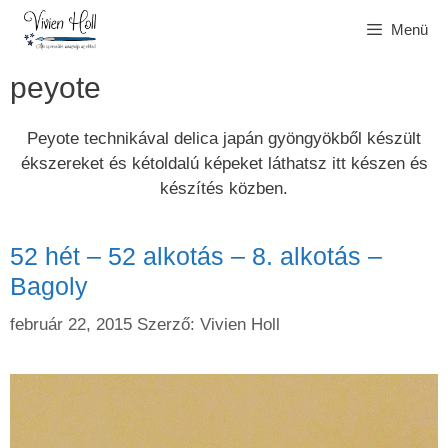
Kilépés
Menü
a
tartalomba
peyote
Peyote technikával delica japán gyöngyökből készült
ékszereket és kétoldalú képeket láthatsz itt készen és
készítés közben.
52 hét – 52 alkotás – 8. alkotás –
Bagoly
február 22, 2015
Szerző:
Vivien Holl