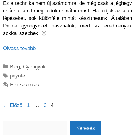
Ez a technika nem új számomra, de még csak a jéghegy
csúcsa, amit meg tudok csinálni most. Ha tudjuk az alap
lépéseket, sok különféle mintát készíthetünk. Általában
Delica gyöngyöket használok, mert az eredmények
sokkal szebbek. 🙂
Olvass tovább
Kategória
Blog
,
Gyöngyök
Címkék
peyote
Hozzászólás
Oldal
Oldal
Oldal
←
Előző
1
…
3
4
Keresés
Keresés