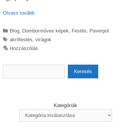
Olvass tovább
Kategória
Blog
,
Domborműves képek
,
Festés
,
Paverpol
Címkék
akrilfestés
,
virágok
Hozzászólás
Keresés
Keresés
Kategóriák