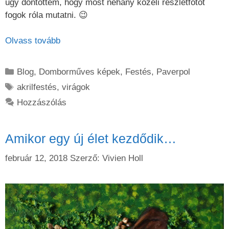
úgy döntöttem, hogy most néhány közeli részletfotót
fogok róla mutatni. 😉
Olvass tovább
Kategória
Blog
,
Domborműves képek
,
Festés
,
Paverpol
Címkék
akrilfestés
,
virágok
Hozzászólás
Amikor egy új élet kezdődik…
február 12, 2018
Szerző:
Vivien Holl