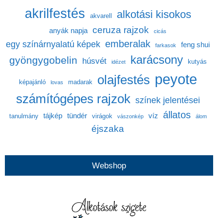
akrilfestés
alkotási kisokos
akvarell
ceruza rajzok
anyák napja
cicás
emberalak
egy színárnyalatú képek
feng shui
farkasok
karácsony
gyöngygobelin
húsvét
kutyás
idézet
peyote
olajfestés
képajánló
madarak
lovas
számítógépes rajzok
színek jelentései
állatos
tájkép
tündér
víz
tanulmány
virágok
vászonkép
álom
éjszaka
Webshop