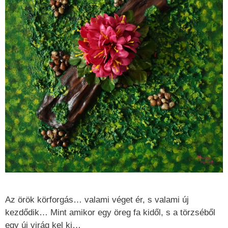
Az örök körforgás… valami véget ér, s valami új
kezdődik… Mint amikor egy öreg fa kidől, s a törzséből
egy új virág kel ki…