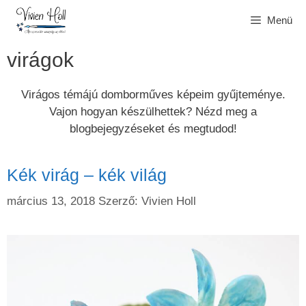
Kilépés
Menü
a
tartalomba
virágok
Virágos témájú domborműves képeim gyűjteménye.
Vajon hogyan készülhettek? Nézd meg a
blogbejegyzéseket és megtudod!
Kék virág – kék világ
március 13, 2018
Szerző:
Vivien Holl