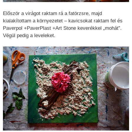
Először a virágot raktam rá a fatörzsre, majd
kialakítottam a környezetet – kavicsokat raktam fel és
Paverpol +PaverPlast +Art Stone keverékkel „mohát”.
Végül pedig a leveleket.