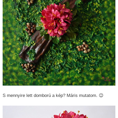
S mennyire lett domború a kép? Máris mutatom. 😉