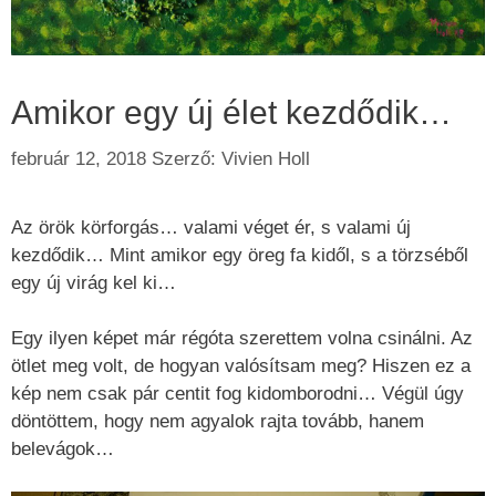
Amikor egy új élet kezdődik…
február 12, 2018
Szerző:
Vivien Holl
Az örök körforgás… valami véget ér, s valami új
kezdődik… Mint amikor egy öreg fa kidől, s a törzséből
egy új virág kel ki…
Egy ilyen képet már régóta szerettem volna csinálni. Az
ötlet meg volt, de hogyan valósítsam meg? Hiszen ez a
kép nem csak pár centit fog kidomborodni… Végül úgy
döntöttem, hogy nem agyalok rajta tovább, hanem
belevágok…