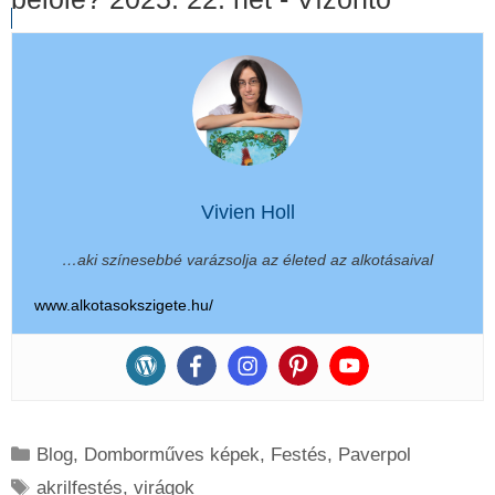
Vivien Holl
…aki színesebbé varázsolja az életed az alkotásaival
www.alkotasokszigete.hu/
Kategória
Blog
,
Domborműves képek
,
Festés
,
Paverpol
Címkék
akrilfestés
,
virágok