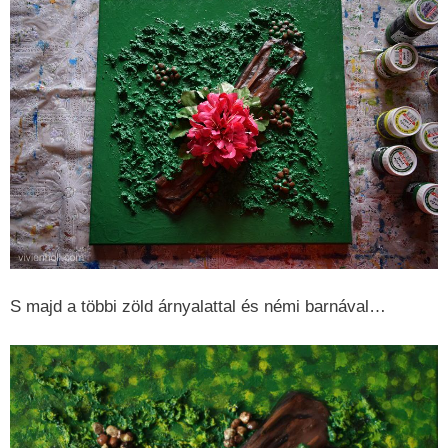
S majd a többi zöld árnyalattal és némi barnával…