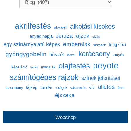
akrilfestés
alkotási kisokos
akvarell
ceruza rajzok
anyák napja
cicás
emberalak
egy színárnyalatú képek
feng shui
farkasok
karácsony
gyöngygobelin
húsvét
kutyás
idézet
peyote
olajfestés
képajánló
madarak
lovas
számítógépes rajzok
színek jelentései
állatos
tájkép
tündér
víz
tanulmány
virágok
vászonkép
álom
éjszaka
Webshop