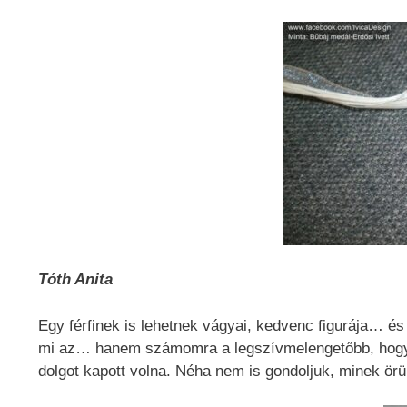
Tóth Anita
Egy férfinek is lehetnek vágyai, kedvenc figurája… és
mi az… hanem számomra a legszívmelengetőbb, hogy a
dolgot kapott volna. Néha nem is gondoljuk, minek ör