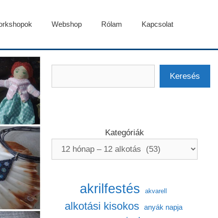
rkshopok
Webshop
Rólam
Kapcsolat
Keresés
Keresés
Kategóriák
akrilfestés
akvarell
alkotási kisokos
anyák napja