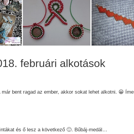
18. februári alkotások
ha már bent ragad az ember, akkor sokat lehet alkotni. 😀 Ím
mintákat és ő lesz a következő 🙂. Bűbáj-medál…