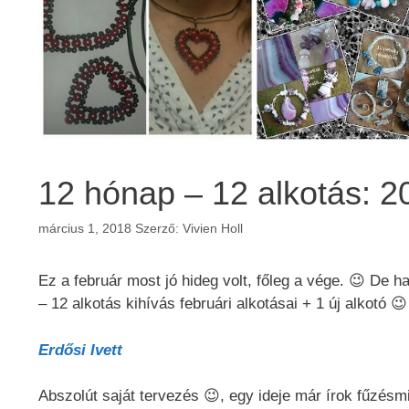
12 hónap – 12 alkotás: 20
március 1, 2018
Szerző:
Vivien Holl
Ez a február most jó hideg volt, főleg a vége. 😉 De 
– 12 alkotás kihívás februári alkotásai + 1 új alkotó 😉
Erdősi Ivett
Abszolút saját tervezés 😉, egy ideje már írok fűzés