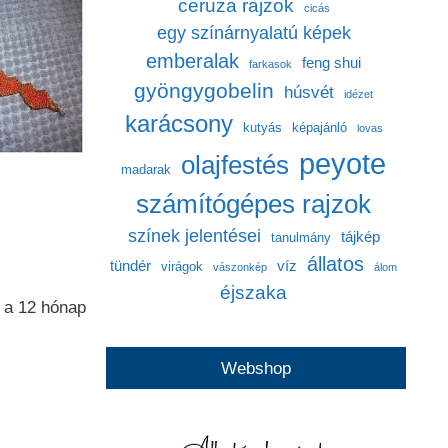
ceruza rajzok
cicás
egy színárnyalatú képek
emberalak
feng shui
farkasok
gyöngygobelin
húsvét
idézet
karácsony
kutyás
képajánló
lovas
peyote
olajfestés
madarak
számítógépes rajzok
színek jelentései
tájkép
tanulmány
állatos
tündér
víz
virágok
vászonkép
álom
éjszaka
e a 12 hónap
Webshop