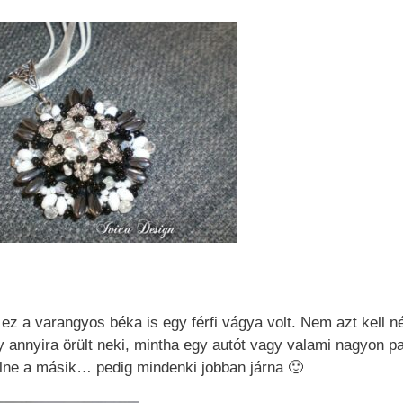
 ez a varangyos béka is egy férfi vágya volt. Nem azt kell n
nnyira örült neki, mintha egy autót vagy valami nagyon pa
ülne a másik… pedig mindenki jobban járna 🙂