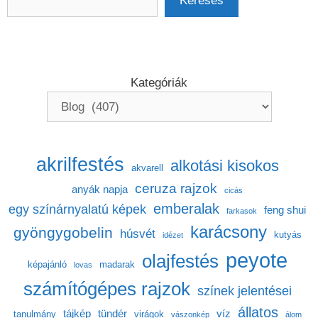
Keresés
Kategóriák
akrilfestés
alkotási kisokos
akvarell
ceruza rajzok
anyák napja
cicás
emberalak
egy színárnyalatú képek
feng shui
farkasok
karácsony
gyöngygobelin
húsvét
kutyás
idézet
peyote
olajfestés
képajánló
madarak
lovas
számítógépes rajzok
színek jelentései
állatos
tájkép
tündér
víz
tanulmány
virágok
vászonkép
álom