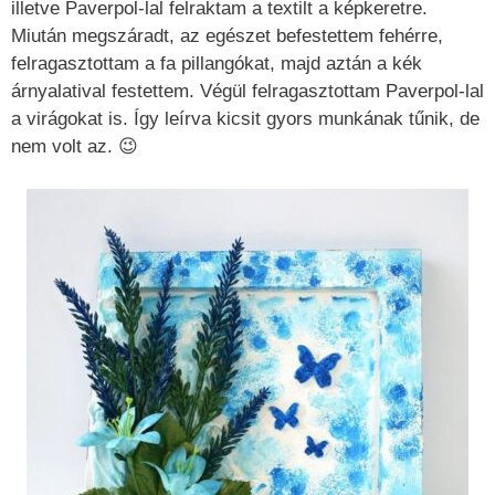
illetve Paverpol-lal felraktam a textilt a képkeretre.
Miután megszáradt, az egészet befestettem fehérre,
felragasztottam a fa pillangókat, majd aztán a kék
árnyalatival festettem. Végül felragasztottam Paverpol-lal
a virágokat is. Így leírva kicsit gyors munkának tűnik, de
nem volt az. 😉