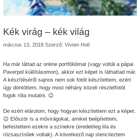
Kék virág – kék világ
március 13, 2018
Szerző:
Vivien Holl
Ha már láttad az online portfóliómat (vagy voltál a pápai
Paverpol kiállításomon), akkor ezt képet is láthattad már.
A készítéséről sajnos nem sok fotót készítettem, ezért
úgy döntöttem, hogy most néhány közeli részletfotót
fogok róla mutatni. 😉
De ezért elárulom, hogy hogyan készítettem ezt a képet.
😉 Először is a művirágokat, amiket beépítettem,
befestettem ezekre a színekre (eredetileg lila és
rózsaszínűek voltak). A következő nap stencileztem