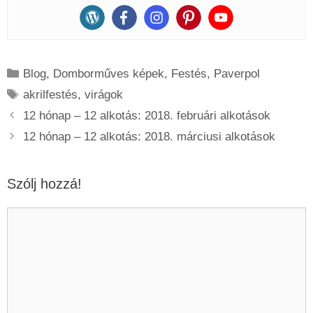
Kategória
Blog
,
Domborműves képek
,
Festés
,
Paverpol
Címkék
akrilfestés
,
virágok
12 hónap – 12 alkotás: 2018. februári alkotások
12 hónap – 12 alkotás: 2018. márciusi alkotások
Szólj hozzá!
Hozzászólás