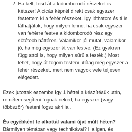
Ha kell, fesd át a kidomborodó részeket is
kétszer! A cicás képnél direkt csak egyszer
festettem ki a fehér részeket. Így láthatom és ti is
láthatjátok, hogy milyen lenne, ha csak egyszer
van fehérre festve a kidomborodó rész egy
sötétebb háttéren. Valamikor jól mutat, valamikor
jó, ha még egyszer át van festve. (Ez gyakran
függ attól is, hogy milyen sűrű a festék.) Most
lehet, hogy át fogom festeni utólag még egyszer a
fehér részeket, mert nem vagyok vele teljesen
elégedett.
Ezek jutottak eszembe így 1 héttel a készítésük után,
remélem segíteni fognak neked, ha egyszer (vagy
többször) festeni fogsz akrillal.
És egyébként te alkottál valami újat múlt héten?
Bármilyen témában vagy technikával? Ha igen, és