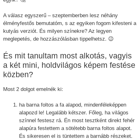
A válasz egyszerű – szeptemberben lesz néhány
élményfestős bemutatóm, s az egyiken fogom kifesteni a
kutyás verziót. És milyen színekre? Az legyen
meglepetés, de hozzászólásban tippelhetsz. 😉
És mit tanultam most alkotás, vagyis
a két mini, holdvilágos képem festése
közben?
Most 2 dolgot emelnék ki:
ha barna foltos a fa alapod, mindenféleképpen
alapozd le! Legalább kétszer. Főleg, ha világos
színnel festesz rá. Én most tesztként direkt fehér
alapúra festettem a sötétebb barna foltos alapot.
És sikeresen el is tüntettem a barnább részeket.