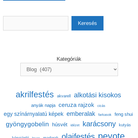
Keresés
Keresés
Kategóriák
akrilfestés
alkotási kisokos
akvarell
ceruza rajzok
anyák napja
cicás
emberalak
egy színárnyalatú képek
feng shui
farkasok
karácsony
gyöngygobelin
húsvét
kutyás
idézet
peyote
olajfestés
képajánló
madarak