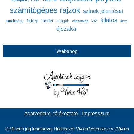
lovas
számítógépes rajzok
színek jelentései
állatos
tájkép
tündér
víz
tanulmány
virágok
vászonkép
álom
éjszaka
Webshop
Adatvédelmi tájékoztató
|
Impresszum
© Minden jog fenntartva: Hollenczer Vivien Veronika e.v. (Vivien