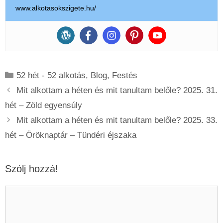
www.alkotasokszigete.hu/
Kategória
52 hét - 52 alkotás
,
Blog
,
Festés
Mit alkottam a héten és mit tanultam belőle? 2025. 31.
hét – Zöld egyensúly
Mit alkottam a héten és mit tanultam belőle? 2025. 33.
hét – Öröknaptár – Tündéri éjszaka
Szólj hozzá!
Hozzászólás