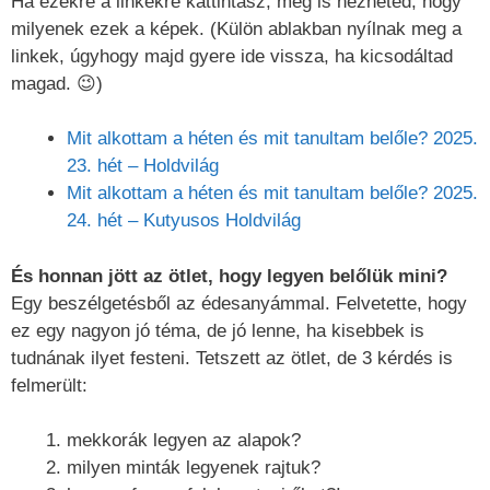
Ha ezekre a linkekre kattintasz, meg is nézheted, hogy
milyenek ezek a képek. (Külön ablakban nyílnak meg a
linkek, úgyhogy majd gyere ide vissza, ha kicsodáltad
magad. 😉)
Mit alkottam a héten és mit tanultam belőle? 2025.
23. hét – Holdvilág
Mit alkottam a héten és mit tanultam belőle? 2025.
24. hét – Kutyusos Holdvilág
És honnan jött az ötlet, hogy legyen belőlük mini?
Egy beszélgetésből az édesanyámmal. Felvetette, hogy
ez egy nagyon jó téma, de jó lenne, ha kisebbek is
tudnának ilyet festeni. Tetszett az ötlet, de 3 kérdés is
felmerült:
mekkorák legyen az alapok?
milyen minták legyenek rajtuk?