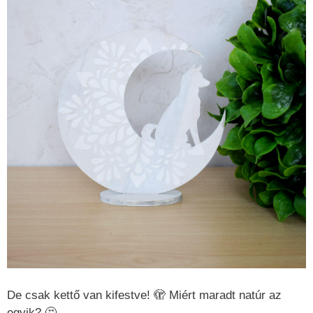
De csak kettő van kifestve! 🫣 Miért maradt natúr az
egyik? 🤔