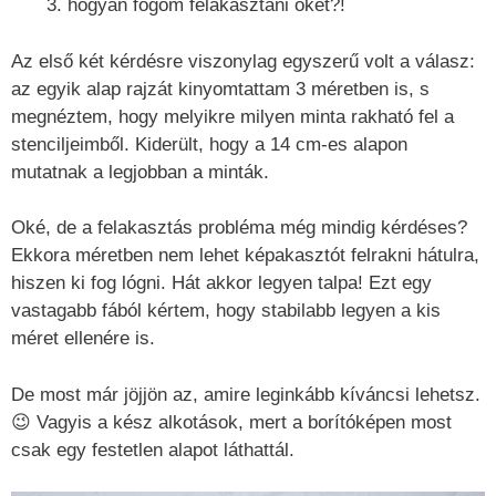
hogyan fogom felakasztani őket?!
Az első két kérdésre viszonylag egyszerű volt a válasz:
az egyik alap rajzát kinyomtattam 3 méretben is, s
megnéztem, hogy melyikre milyen minta rakható fel a
stenciljeimből. Kiderült, hogy a 14 cm-es alapon
mutatnak a legjobban a minták.
Oké, de a felakasztás probléma még mindig kérdéses?
Ekkora méretben nem lehet képakasztót felrakni hátulra,
hiszen ki fog lógni. Hát akkor legyen talpa! Ezt egy
vastagabb fából kértem, hogy stabilabb legyen a kis
méret ellenére is.
De most már jöjjön az, amire leginkább kíváncsi lehetsz.
😉 Vagyis a kész alkotások, mert a borítóképen most
csak egy festetlen alapot láthattál.