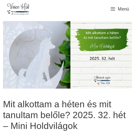
Kilépés
Menü
a
tartalomba
Mit alkottam a héten és mit
tanultam belőle? 2025. 32. hét
– Mini Holdvilágok