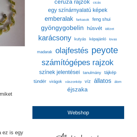
ceruza rajzok
cicás
egy színárnyalatú képek
emberalak
feng shui
farkasok
gyöngygobelin
húsvét
idézet
karácsony
kutyás
képajánló
lovas
peyote
olajfestés
madarak
számítógépes rajzok
színek jelentései
tájkép
tanulmány
állatos
tündér
víz
virágok
vászonkép
álom
éjszaka
 miket
Webshop
 ez is egy