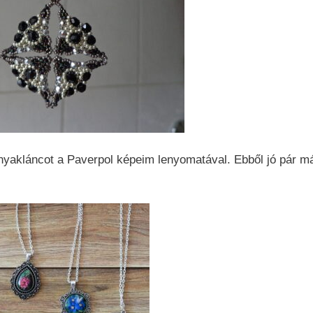
nyakláncot a Paverpol képeim lenyomatával. Ebből jó pár m