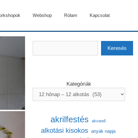
rkshopok
Webshop
Rólam
Kapcsolat
Keresés
Keresés
Kategóriák
akrilfestés
akvarell
alkotási kisokos
anyák napja