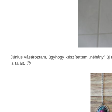
Június vásároztam, úgyhogy készítettem „néhány” új 
is talált. 🙂