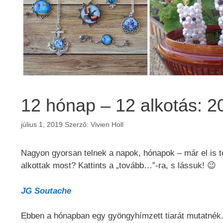
12 hónap – 12 alkotás: 20
július 1, 2019
Szerző:
Vivien Holl
Nagyon gyorsan telnek a napok, hónapok – már el is tel
alkottak most? Kattints a „tovább…”-ra, s lássuk! 😉
JG Soutache
Ebben a hónapban egy gyöngyhímzett tiarát mutatnék.