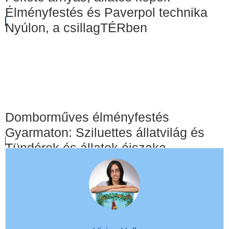
Élményfestés és Paverpol technika
Nyúlon, a csillagTÉRben
Domborműves élményfestés
Gyarmaton: Sziluettes állatvilág és
Tündérek és állatok éjszaka