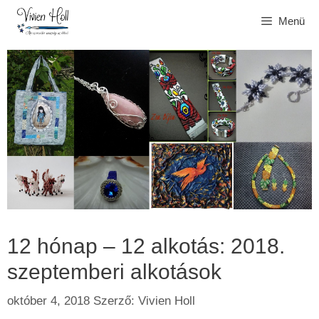
Kilépés
Menü
a
tartalomba
12 hónap – 12 alkotás: 2018.
szeptemberi alkotások
október 4, 2018
Szerző:
Vivien Holl