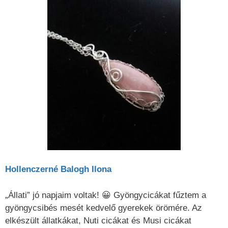
Hollenczerné Balogh Ilona
„Állati” jó napjaim voltak! 😀 Gyöngycicákat fűztem a
gyöngycsibés mesét kedvelő gyerekek örömére. Az
elkészült állatkákat, Nuti cicákat és Musi cicákat