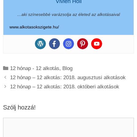
Vivien Holl
…aki színesebbé varázsolja az életed az alkotásaival
www.alkotasokszigete.hu/
Kategória
12 hónap - 12 alkotás
,
Blog
12 hónap – 12 alkotás: 2018. augusztusi alkotások
12 hónap – 12 alkotás: 2018. októberi alkotások
Szólj hozzá!
Hozzászólás