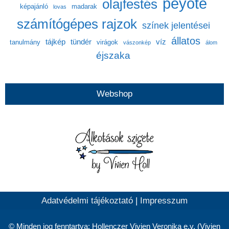
peyote
olajfestés
képajánló
madarak
lovas
számítógépes rajzok
színek jelentései
állatos
tájkép
tündér
víz
tanulmány
virágok
vászonkép
álom
éjszaka
Webshop
Adatvédelmi tájékoztató
|
Impresszum
© Minden jog fenntartva: Hollenczer Vivien Veronika e.v. (Vivien