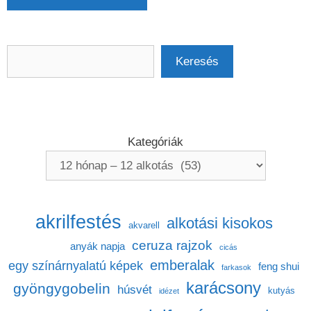
Keresés
Keresés
Kategóriák
akrilfestés
alkotási kisokos
akvarell
ceruza rajzok
anyák napja
cicás
emberalak
egy színárnyalatú képek
feng shui
farkasok
karácsony
gyöngygobelin
húsvét
kutyás
idézet