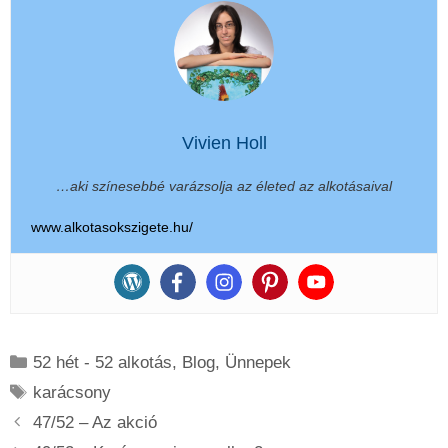
Vivien Holl
…aki színesebbé varázsolja az életed az alkotásaival
www.alkotasokszigete.hu/
Kategória
52 hét - 52 alkotás
,
Blog
,
Ünnepek
Címkék
karácsony
47/52 – Az akció