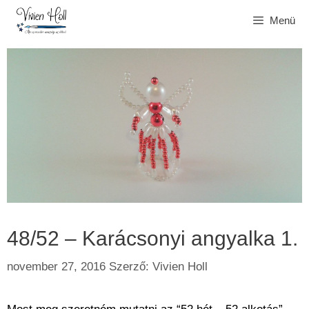
Kilépés
Menü
a
tartalomba
48/52 – Karácsonyi angyalka 1.
november 27, 2016
Szerző:
Vivien Holl