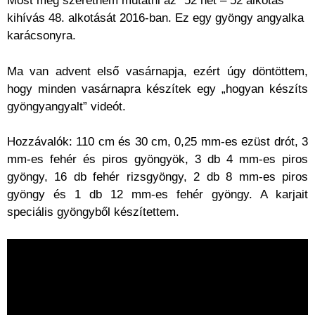
Most meg szeretném mutatni az “52 hét – 52 alkotás”
kihívás 48. alkotását 2016-ban. Ez egy gyöngy angyalka
karácsonyra.
Ma van advent első vasárnapja, ezért úgy döntöttem,
hogy minden vasárnapra készítek egy „hogyan készíts
gyöngyangyalt” videót.
Hozzávalók: 110 cm és 30 cm, 0,25 mm-es ezüst drót, 3
mm-es fehér és piros gyöngyök, 3 db 4 mm-es piros
gyöngy, 16 db fehér rizsgyöngy, 2 db 8 mm-es piros
gyöngy és 1 db 12 mm-es fehér gyöngy. A karjait
speciális gyöngyből készítettem.