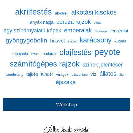
akrilfestés
alkotási kisokos
akvarell
ceruza rajzok
anyák napja
cicás
emberalak
egy színárnyalatú képek
feng shui
farkasok
karácsony
gyöngygobelin
húsvét
kutyás
idézet
peyote
olajfestés
képajánló
madarak
lovas
számítógépes rajzok
színek jelentései
állatos
tájkép
tündér
víz
tanulmány
virágok
vászonkép
álom
éjszaka
Webshop