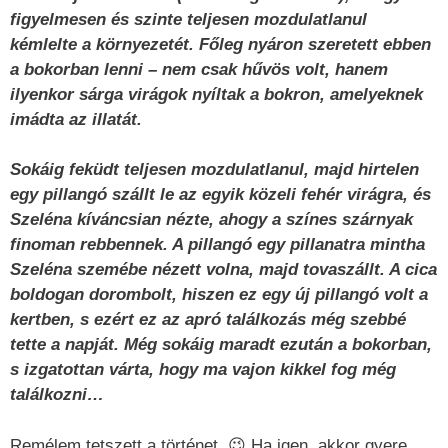
figyelmesen és szinte teljesen mozdulatlanul
kémlelte a környezetét. Főleg nyáron szeretett ebben
a bokorban lenni – nem csak hűvös volt, hanem
ilyenkor sárga virágok nyíltak a bokron, amelyeknek
imádta az illatát.
Sokáig feküdt teljesen mozdulatlanul, majd hirtelen
egy pillangó szállt le az egyik közeli fehér virágra, és
Szeléna kíváncsian nézte, ahogy a színes szárnyak
finoman rebbennek. A pillangó egy pillanatra mintha
Szeléna szemébe nézett volna, majd tovaszállt. A cica
boldogan dorombolt, hiszen ez egy új pillangó volt a
kertben, s ezért ez az apró találkozás még szebbé
tette a napját. Még sokáig maradt ezután a bokorban,
s izgatottan várta, hogy ma vajon kikkel fog még
találkozni…
Remélem tetszett a történet. 😉 Ha igen, akkor gyere