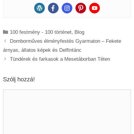
Kategória
100 festmény - 100 történet
,
Blog
Domborműves élményfestés Gyarmaton – Fekete
árnyas, állatos képek és Delfintánc
Tündérek és farkasok a Mesetáborban Téten
Szólj hozzá!
Hozzászólás