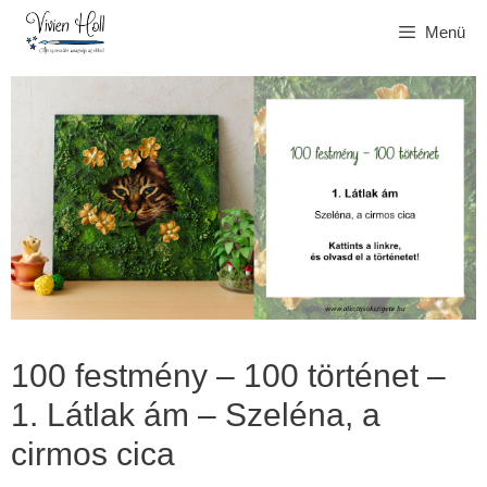
Kilépés
Menü
a
tartalomba
100 festmény – 100 történet –
1. Látlak ám – Szeléna, a
cirmos cica