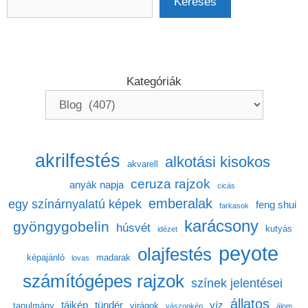
Keresés
Kategóriák
akrilfestés
alkotási kisokos
akvarell
ceruza rajzok
anyák napja
cicás
emberalak
egy színárnyalatú képek
feng shui
farkasok
karácsony
gyöngygobelin
húsvét
kutyás
idézet
peyote
olajfestés
képajánló
madarak
lovas
számítógépes rajzok
színek jelentései
állatos
tájkép
tündér
víz
tanulmány
virágok
vászonkép
álom