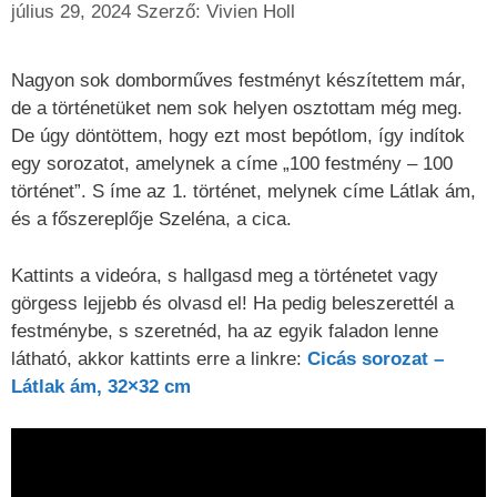
július 29, 2024
Szerző:
Vivien Holl
Nagyon sok domborműves festményt készítettem már,
de a történetüket nem sok helyen osztottam még meg.
De úgy döntöttem, hogy ezt most bepótlom, így indítok
egy sorozatot, amelynek a címe „100 festmény – 100
történet”. S íme az 1. történet, melynek címe Látlak ám,
és a főszereplője Szeléna, a cica.
Kattints a videóra, s hallgasd meg a történetet vagy
görgess lejjebb és olvasd el! Ha pedig beleszerettél a
festménybe, s szeretnéd, ha az egyik faladon lenne
látható, akkor kattints erre a linkre:
Cicás sorozat –
Látlak ám, 32×32 cm