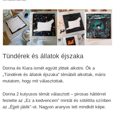
Tündérek és állatok éjszaka
Dorina és Kiara ismét együtt jöttek alkotni. Ők a
„Tündérek és állatok éjszaka” témából alkottak, máris
mutatom, hogy mit választottak.
Dorina 2 kutyusos témát választott – pirosas háttérrel
festette az „Ez a kedvencem” mintát és sötétlila színben
az „Éjjeli játék”-ot. Nagyon aranyos lett mindkét képe.