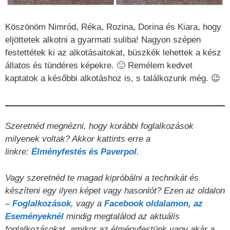
Köszönöm Nimród, Réka, Rozina, Dorina és Kiara, hogy
eljöttetek alkotni a gyarmati suliba! Nagyon szépen
festettétek ki az alkotásaitokat, büszkék lehettek a kész
állatos és tündéres képekre. 🙂 Remélem kedvet
kaptatok a későbbi alkotáshoz is, s találkozunk még. 😉
Szeretnéd megnézni, hogy korábbi foglalkozások
milyenek voltak? Akkor kattints erre a
linkre:
Élményfestés és Paverpol
.
Vagy szeretnéd te magad kipróbálni a technikát és
készíteni egy ilyen képet vagy hasonlót? Ezen az oldalon
–
Foglalkozások
, vagy a
Facebook oldalamon, az
Eseményeknél
mindig megtalálod az aktuális
foglalkozásokat, amikor az élményfestünk vagy akár a