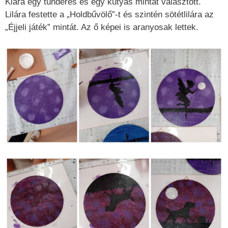
Kiara egy tündéres és egy kutyás mintát választott.
Lilára festette a „Holdbűvölő”-t és szintén sötétlilára az
„Éjjeli játék” mintát. Az ő képei is aranyosak lettek.