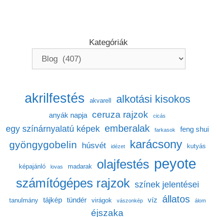
Kategóriák
akrilfestés
alkotási kisokos
akvarell
ceruza rajzok
anyák napja
cicás
emberalak
egy színárnyalatú képek
feng shui
farkasok
karácsony
gyöngygobelin
húsvét
kutyás
idézet
peyote
olajfestés
képajánló
madarak
lovas
számítógépes rajzok
színek jelentései
állatos
tájkép
tündér
víz
tanulmány
virágok
vászonkép
álom
éjszaka