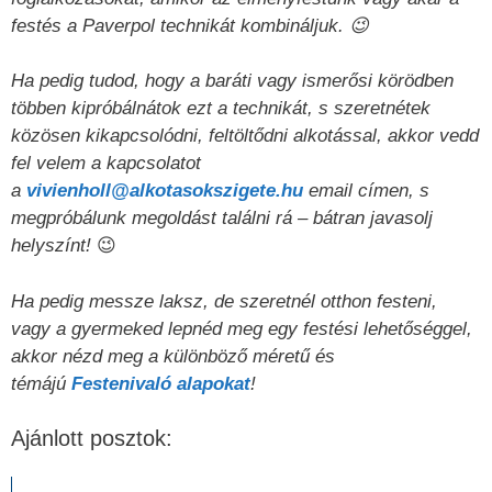
festés a Paverpol technikát kombináljuk. 😉
Ha pedig tudod, hogy a baráti vagy ismerősi körödben
többen kipróbálnátok ezt a technikát, s szeretnétek
közösen kikapcsolódni, feltöltődni alkotással, akkor vedd
fel velem a kapcsolatot
a
vivienholl@alkotasokszigete.hu
email címen, s
megpróbálunk megoldást találni rá – bátran javasolj
helyszínt!
😉
Ha pedig messze laksz, de szeretnél otthon festeni,
vagy a gyermeked lepnéd meg egy festési lehetőséggel,
akkor nézd meg a különböző méretű és
témájú
Festenivaló alapokat
!
Ajánlott posztok: