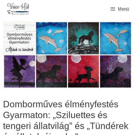
Kilépés
Menü
a
tartalomba
Domborműves élményfestés
Gyarmaton: „Sziluettes és
tengeri állatvilág” és „Tündérek