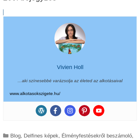
Vivien Holl
…aki színesebbé varázsolja az életed az alkotásaival
www.alkotasokszigete.hu/
Kategória
Blog
,
Delfines képek
,
Élményfestésekről beszámoló
,