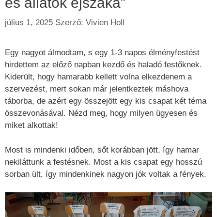
és állatok éjszaka”
július 1, 2025
Szerző:
Vivien Holl
Egy nagyot álmodtam, s egy 1-3 napos élményfestést
hirdettem az előző napban kezdő és haladó festőknek.
Kiderült, hogy hamarabb kellett volna elkezdenem a
szervezést, mert sokan már jelentkeztek máshova
táborba, de azért egy összejött egy kis csapat két téma
összevonásával. Nézd meg, hogy milyen ügyesen és
miket alkottak!
Most is mindenki időben, sőt korábban jött, így hamar
nekiláttunk a festésnek. Most a kis csapat egy hosszú
sorban ült, így mindenkinek nagyon jók voltak a fények.