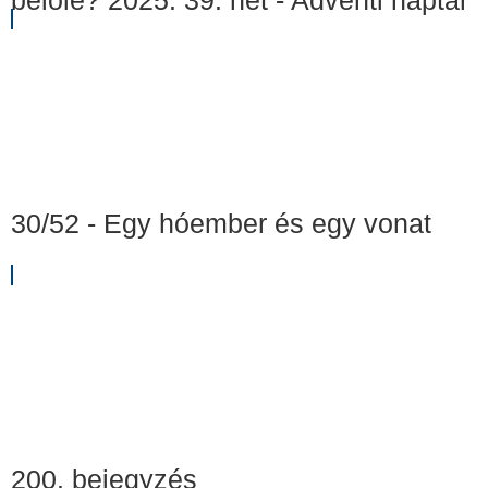
belőle? 2025. 39. hét - Adventi naptár
30/52 - Egy hóember és egy vonat
200. bejegyzés