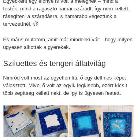
Egyébként egy előnye is volt a melegnek – mind a
festék, mind a ragasztó hamar száradt, így nem kellett
rásegíteni a száradásra, s hamarabb végeztünk a
tervezettnél. 😉
És máris mutatom, amit már mindenki vár – hogy milyen
ügyesen alkottak a gyerekek.
Sziluettes és tengeri állatvilág
Nimród volt most az egyetlen fiú, ő egy delfines képet
választott. Mivel ő volt az egyik legkisebb, ezért kicsit
több segítség kellett neki, de így is ügyesen festett.