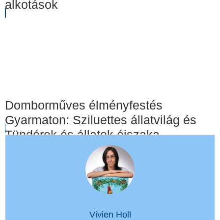
alkotások
Domborműves élményfestés
Gyarmaton: Sziluettes állatvilág és
Tündérek és állatok éjszaka
Vivien Holl