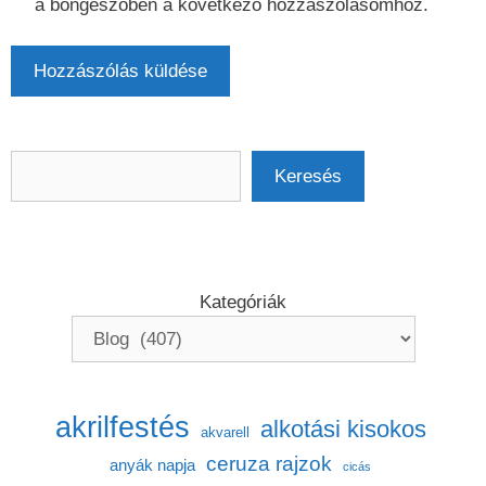
a böngészőben a következő hozzászólásomhoz.
Keresés
Keresés
Kategóriák
akrilfestés
alkotási kisokos
akvarell
ceruza rajzok
anyák napja
cicás