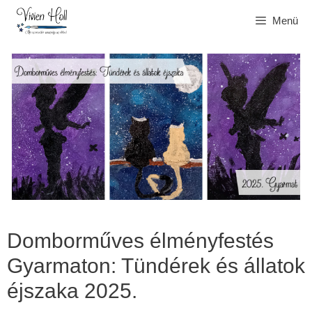
Kilépés
Menü
a
tartalomba
Domborműves élményfestés
Gyarmaton: Tündérek és állatok
éjszaka 2025.