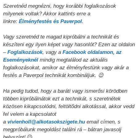
Szeretnéd megnézni, hogy korábbi foglalkozások
milyenek voltak? Akkor kattints erre a
linkre:
Élményfestés és Paverpol
.
Vagy szeretnéd te magad kipróbálni a technikát és
készíteni egy ilyen képet vagy hasonlót? Ezen az oldalon
–
Foglalkozások
, vagy a
Facebook oldalamon, az
Eseményeknél
mindig megtalálod az aktuális
foglalkozásokat, amikor az élményfestünk vagy akár a
festés a Paverpol technikát kombináljuk. 😉
Ha pedig tudod, hogy a baráti vagy ismerősi körödben
többen kipróbálnátok ezt a technikát, s szeretnétek
közösen kikapcsolódni, feltöltődni alkotással, akkor vedd
fel velem a kapcsolatot
a
vivienholl@alkotasokszigete.hu
email címen, s
megpróbálunk megoldást találni rá – bátran javasolj
helyszínt!
😉