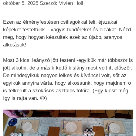
október 5, 2025
Szerző:
Vivien Holl
Ezen az élményfestésen csillagokkal teli, éjszakai
képeket festettünk – vagyis tündéreket és cicákat. Nézd
meg, hogy hogyan készültek ezek az újabb, aranyos
alkotások!
Most 3 kicsi leányzó jött festeni -egyikük már többször is
jött alkotni, de a másik kettő kislány most volt itt először.
De mindegyikük nagyon lelkes és kíváncsi volt, sőt az
egyikük annyira várta, hogy alkossunk, hogy majdnem ő
is felkerült a szokásos asztalos fotóra. (Egy kicsit még
így is rajta van. 🙃)