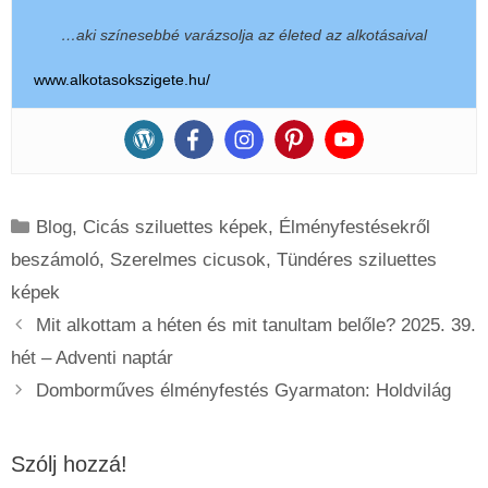
…aki színesebbé varázsolja az életed az alkotásaival
www.alkotasokszigete.hu/
Kategória
Blog
,
Cicás sziluettes képek
,
Élményfestésekről
beszámoló
,
Szerelmes cicusok
,
Tündéres sziluettes
képek
Mit alkottam a héten és mit tanultam belőle? 2025. 39.
hét – Adventi naptár
Domborműves élményfestés Gyarmaton: Holdvilág
Szólj hozzá!