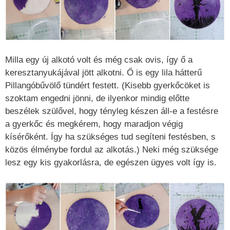
Milla egy új alkotó volt és még csak ovis, így ő a
keresztanyukájával jött alkotni. Ő is egy lila hátterű
Pillangóbűvölő tündért festett. (Kisebb gyerkőcöket is
szoktam engedni jönni, de ilyenkor mindig előtte
beszélek szülővel, hogy tényleg készen áll-e a festésre
a gyerkőc és megkérem, hogy maradjon végig
kísérőként. Így ha szükséges tud segíteni festésben, s
közös élménybe fordul az alkotás.) Neki még szüksége
lesz egy kis gyakorlásra, de egészen ügyes volt így is.