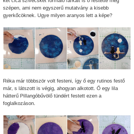
két cica szivecskét formáló farkait is ő festette meg
szépen, ami nem egyszerű mutatvány a kisebb
gyerkőcöknek. Ugye milyen aranyos lett a képe?
Réka már többször volt festeni, így ő egy rutinos festő
már, s látszott is végig, ahogyan alkotott. Ő egy lila
hátterű Pillangóbűvölő tündért festett ezen a
foglalkozáson.