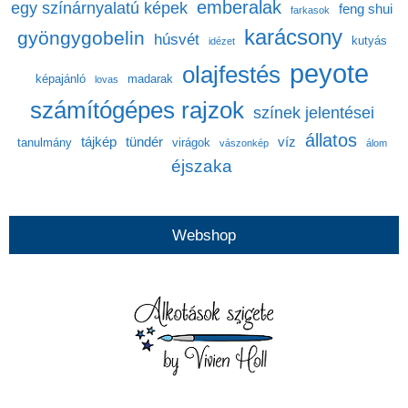
emberalak
egy színárnyalatú képek
feng shui
farkasok
karácsony
gyöngygobelin
húsvét
kutyás
idézet
peyote
olajfestés
képajánló
madarak
lovas
számítógépes rajzok
színek jelentései
állatos
tájkép
tündér
víz
tanulmány
virágok
vászonkép
álom
éjszaka
Webshop