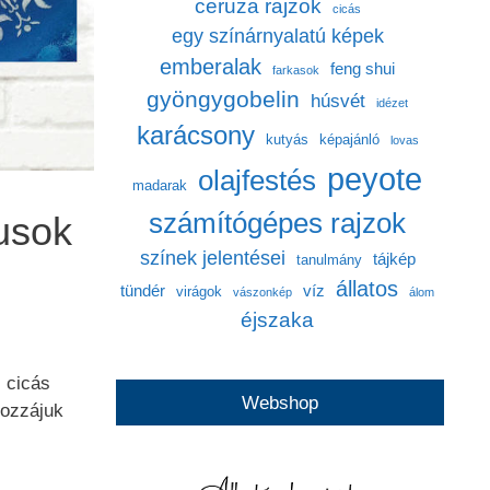
ceruza rajzok
cicás
egy színárnyalatú képek
emberalak
feng shui
farkasok
gyöngygobelin
húsvét
idézet
karácsony
kutyás
képajánló
lovas
peyote
olajfestés
madarak
számítógépes rajzok
cusok
színek jelentései
tájkép
tanulmány
állatos
tündér
víz
virágok
vászonkép
álom
éjszaka
, cicás
Webshop
hozzájuk