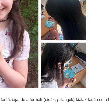
 fantáziája, de a formák (cicák, pillangók) kialakításán nem k