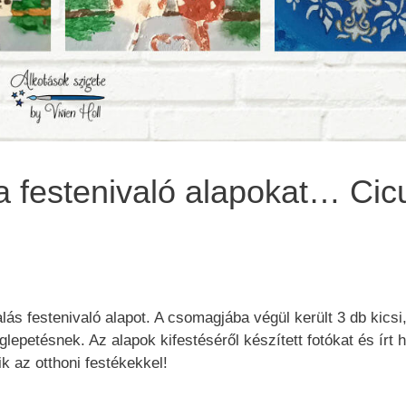
n a festenivaló alapokat… Ci
ás festenivaló alapot. A csomagjába végül került 3 db kicsi
glepetésnek. Az alapok kifestéséről készített fotókat és írt 
k az otthoni festékekkel!