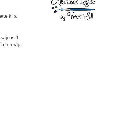
tte ki a
 sajnos 1
ép formája,