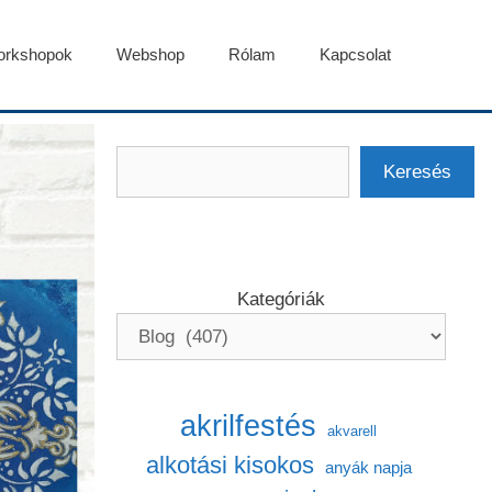
rkshopok
Webshop
Rólam
Kapcsolat
Keresés
Keresés
Kategóriák
akrilfestés
akvarell
alkotási kisokos
anyák napja