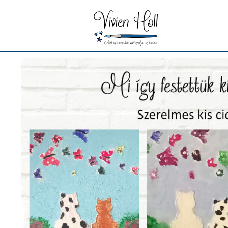
Kilépés
a
tartalomba