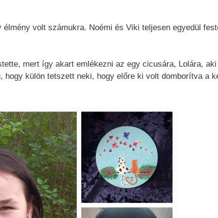
y élmény volt számukra. Noémi és Viki teljesen egyedül feste
stette, mert így akart emlékezni az egy cicusára, Lolára, aki
 hogy külön tetszett neki, hogy előre ki volt domborítva a k