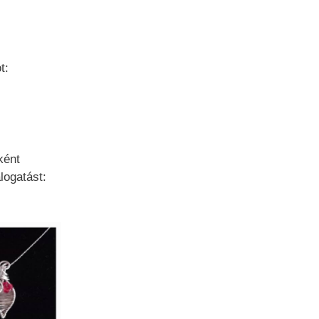
t:
ként
logatást: