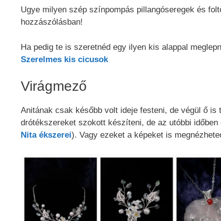
Ugye milyen szép színpompás pillangóseregek és fol
hozzászólásban!
Ha pedig te is szeretnéd egy ilyen kis alappal meglepn
Szerelmes kis cicusok
Virágmező
Anitának csak később volt ideje festeni, de végül ő is
drótékszereket szokott készíteni, de az utóbbi időben g
Nita ékszerei
). Vagy ezeket a képeket is megnézhete