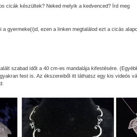
tos cicák készültek? Neked melyik a kedvenced? Írd meg
i a gyermeke(i)d, ezen a linken megtalálod ezt a cicás alapo
 talált szabad időt a 40 cm-es mandalája kifestésére. (Egyéb
yakran fest is. Az ékszereiből itt láthatsz egy kis videós vá
d: