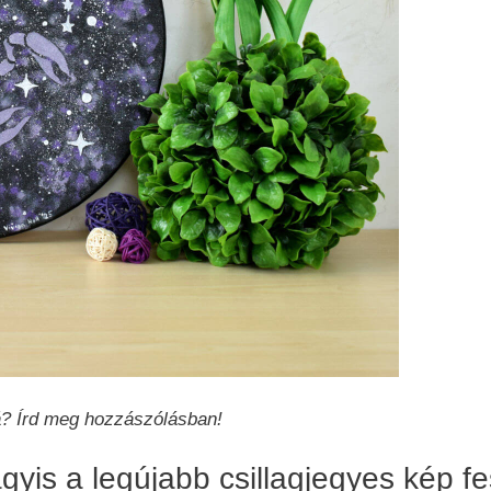
á? Írd meg hozzászólásban!
gyis a legújabb csillagjegyes kép f