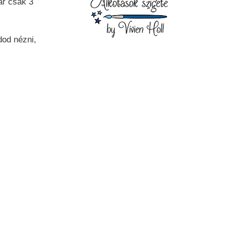
ár csak 3
dod nézni,