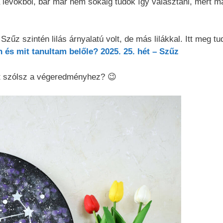
 lévőkből, bár már nem sokáig tudok így választani, mert m
Szűz szintén lilás árnyalatú volt, de más lilákkal. Itt meg tu
n és mit tanultam belőle? 2025. 25. hét – Szűz
Mit szólsz a végeredményhez? 😉