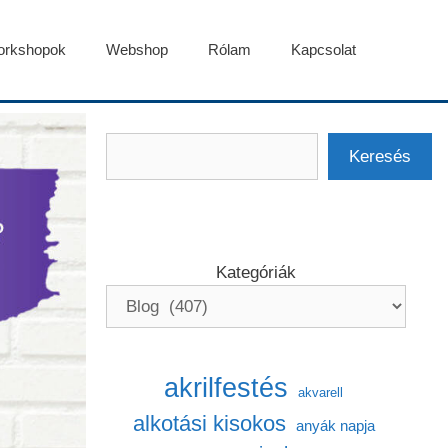
rkshopok
Webshop
Rólam
Kapcsolat
Keresés
Keresés
Kategóriák
akrilfestés
akvarell
alkotási kisokos
anyák napja