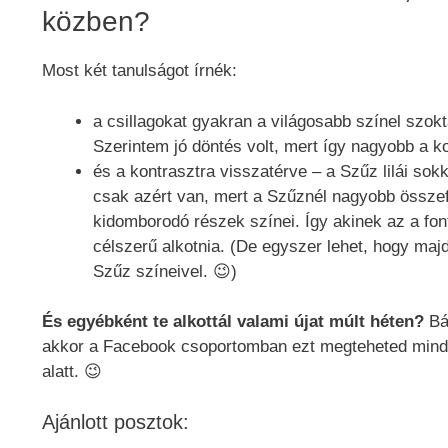
közben?
Most két tanulságot írnék:
a csillagokat gyakran a világosabb színel szokta
Szerintem jó döntés volt, mert így nagyobb a ko
és a kontrasztra visszatérve – a Szűz lilái sok
csak azért van, mert a Szűznél nagyobb összef
kidomborodó részek színei. Így akinek az a font
célszerű alkotnia. (De egyszer lehet, hogy majd
Szűz színeivel. 😉)
És egyébként te alkottál valami újat múlt héten?
Bá
akkor a Facebook csoportomban ezt megteheted minde
alatt. 😉
Ajánlott posztok: