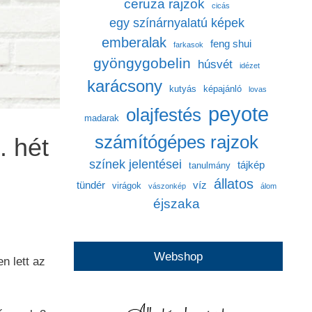
ceruza rajzok
cicás
egy színárnyalatú képek
emberalak
feng shui
farkasok
gyöngygobelin
húsvét
idézet
karácsony
kutyás
képajánló
lovas
peyote
olajfestés
madarak
számítógépes rajzok
. hét
színek jelentései
tájkép
tanulmány
állatos
tündér
víz
virágok
vászonkép
álom
éjszaka
Webshop
n lett az