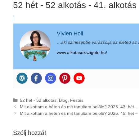
52 hét - 52 alkotás - 41. alkotás
Vivien Holl
…aki színesebbé varázsolja az életed az a
www.alkotasokszigete.hu/
Kategória
52 hét - 52 alkotás
,
Blog
,
Festés
Mit alkottam a héten és mit tanultam belőle? 2025. 43. hét –
Mit alkottam a héten és mit tanultam belőle? 2025. 45. hét – 
Szólj hozzá!