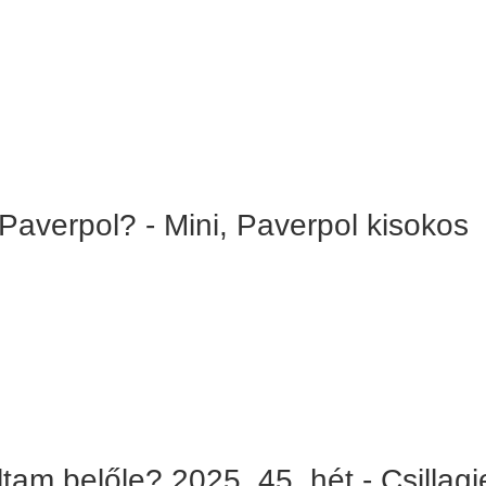
Paverpol? - Mini, Paverpol kisokos
ltam belőle? 2025. 45. hét - Csillagj