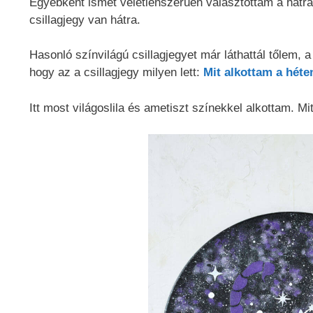
Egyébként ismét véletlenszerűen választottam a hátra
csillagjegy van hátra.
Hasonló színvilágú csillagjegyet már láthattál tőlem, a 
hogy az a csillagjegy milyen lett:
Mit alkottam a héte
Itt most világoslila és ametiszt színekkel alkottam. 