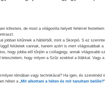
m kifesteni, de most a világoslila helyett fehérrel festettem 
ntraszt.
kal jobban kitűnnek a háttérből, mint a Skorpió. S ez szerin
üggő felületek vannak, hanem azért is mert világosabbak a
os, hogy jobba elő tűnjön a csillagjegy, annak világosabb s
 letesztelem, hogy milyen a Szűz ezekkel a lilákkal. Vagy a
rmilyen témában vagy technikával? Ha igen, és szeretnéd 
n héten a „
Mit alkottam a héten és mit tanultam belőle?