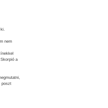
ki.
tem nem
zínekkel
 Skorpió a
megmutatni,
” poszt