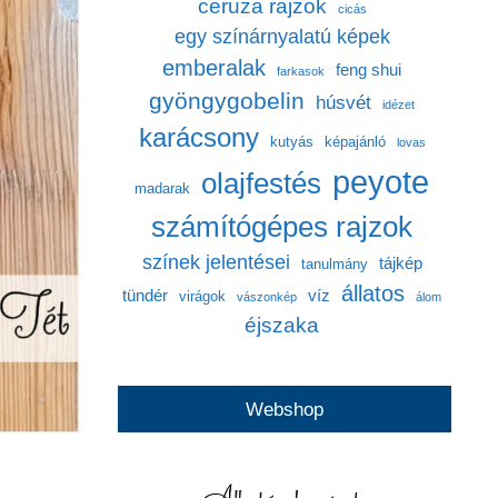
ceruza rajzok
cicás
egy színárnyalatú képek
emberalak
feng shui
farkasok
gyöngygobelin
húsvét
idézet
karácsony
kutyás
képajánló
lovas
peyote
olajfestés
madarak
számítógépes rajzok
színek jelentései
tájkép
tanulmány
állatos
tündér
víz
virágok
vászonkép
álom
éjszaka
Webshop