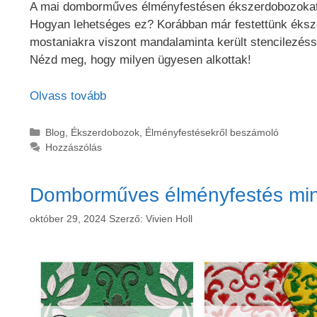
A mai domborműves élményfestésen ékszerdobozokat f
Hogyan lehetséges ez? Korábban már festettünk éksze
mostaniakra viszont mandalaminta került stencilezéss
Nézd meg, hogy milyen ügyesen alkottak!
Olvass tovább
Kategória
Blog
,
Ékszerdobozok
,
Élményfestésekről beszámoló
Hozzászólás
Domborműves élményfestés mi
október 29, 2024
Szerző:
Vivien Holl