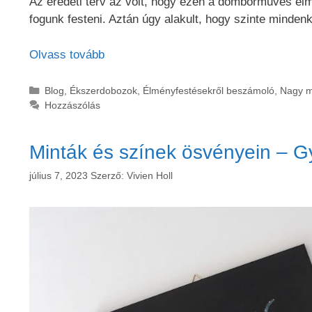
Az eredeti terv az volt, hogy ezen a domborműves élm
fogunk festeni. Aztán úgy alakult, hogy szinte mindenk
Olvass tovább
Kategória
Blog
,
Ékszerdobozok
,
Élményfestésekről beszámoló
,
Nagy m
Hozzászólás
Minták és színek ösvényein – G
július 7, 2023
Szerző:
Vivien Holl