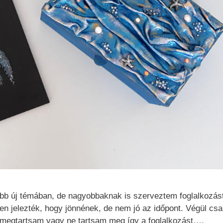
öbb új témában, de nagyobbaknak is szerveztem foglalkozást
n jelezték, hogy jönnének, de nem jó az időpont. Végül csa
 – megtartsam vagy ne tartsam meg így a foglalkozást….