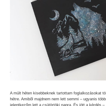
A múlt héten kisebbeknek tartottam foglalkozásokat t
hétre. Amiből majdnem nem lett semmi – ugyanis többe
jelentkezőm lett a csütörtöki napra. És jött a kérdés