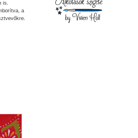
 is.
borítva, a
sztvevőkre.