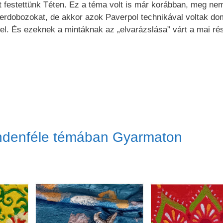
estettünk Téten. Ez a téma volt is már korábban, meg nem
rdobozokat, de akkor azok Paverpol technikával voltak dom
el. És ezeknek a mintáknak az „elvarázslása” várt a mai ré
ndenféle témában Gyarmaton