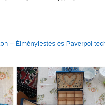
on – Élményfestés és Paverpol tec