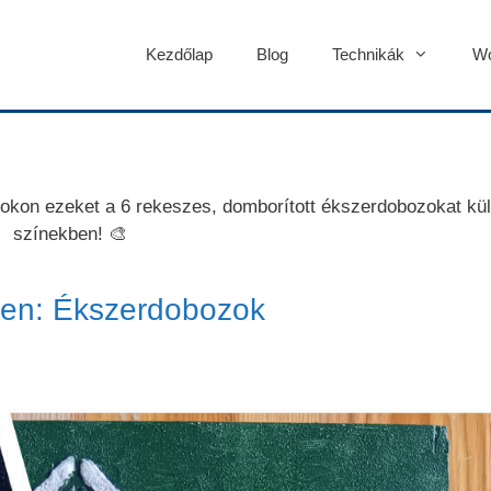
Kezdőlap
Blog
Technikák
Wo
sokon ezeket a 6 rekeszes, domborított ékszerdobozokat kü
színekben! 🎨
en: Ékszerdobozok