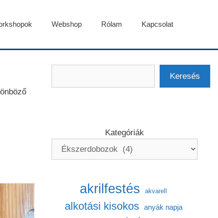
rkshopok
Webshop
Rólam
Kapcsolat
Keresés
Keresés
lönböző
Kategóriák
akrilfestés
akvarell
alkotási kisokos
anyák napja