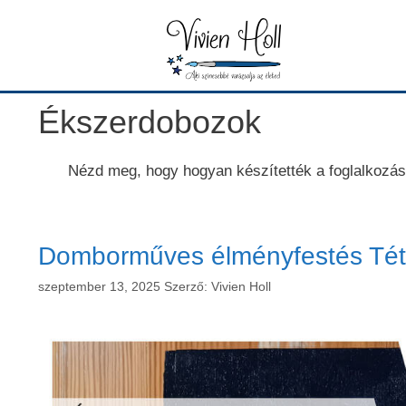
Kilépés
a
tartalomba
Ékszerdobozok
Nézd meg, hogy hogyan készítették a foglalkozá
Domborműves élményfestés Tét
szeptember 13, 2025
Szerző:
Vivien Holl