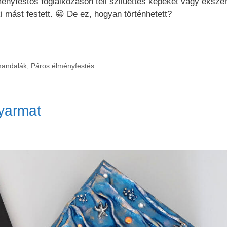
ényfestős foglalkozáson téli sziluettes képeket vagy éksz
i mást festett. 😀 De ez, hogyan történhetett?
andalák
,
Páros élményfestés
yarmat