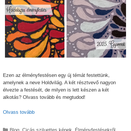
Ezen az élményfestésen egy új témát festettünk,
amelynek a neve Holdvilág. A két résztvevő nagyon
élvezte a festését, de milyen is lett készen a két
alkotás? Olvass tovább és megtudod!
Olvass tovább
Kategória
Blog
,
Cicás sziluettes képek
,
Élményfestésekről