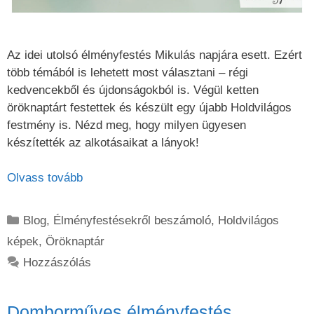
Az idei utolsó élményfestés Mikulás napjára esett. Ezért
több témából is lehetett most választani – régi
kedvencekből és újdonságokból is. Végül ketten
öröknaptárt festettek és készült egy újabb Holdvilágos
festmény is. Nézd meg, hogy milyen ügyesen
készítették az alkotásaikat a lányok!
Olvass tovább
Kategória
Blog
,
Élményfestésekről beszámoló
,
Holdvilágos
képek
,
Öröknaptár
Hozzászólás
Domborműves élményfestés