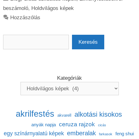
beszámoló
,
Holdvilágos képek
Hozzászólás
Keresés
Keresés
Kategóriák
akrilfestés
alkotási kisokos
akvarell
ceruza rajzok
anyák napja
cicás
emberalak
egy színárnyalatú képek
feng shui
farkasok