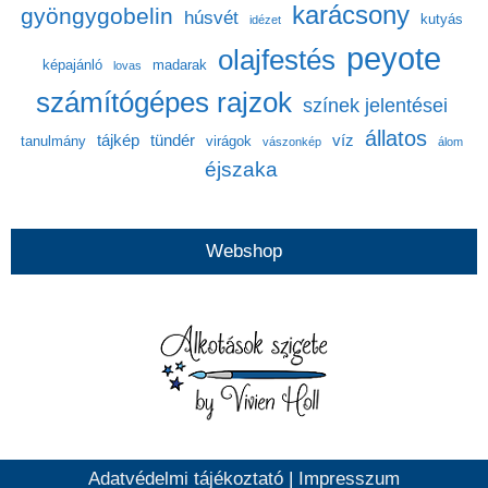
karácsony
gyöngygobelin
húsvét
kutyás
idézet
peyote
olajfestés
képajánló
madarak
lovas
számítógépes rajzok
színek jelentései
állatos
tájkép
tündér
víz
tanulmány
virágok
vászonkép
álom
éjszaka
Webshop
Adatvédelmi tájékoztató
|
Impresszum