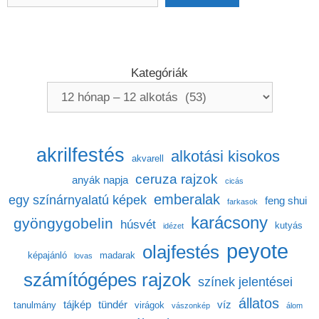
Kategóriák
akrilfestés
alkotási kisokos
akvarell
ceruza rajzok
anyák napja
cicás
emberalak
egy színárnyalatú képek
feng shui
farkasok
karácsony
gyöngygobelin
húsvét
kutyás
idézet
peyote
olajfestés
képajánló
madarak
lovas
számítógépes rajzok
színek jelentései
állatos
tájkép
tündér
víz
tanulmány
virágok
vászonkép
álom