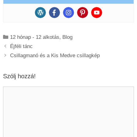
Kategória
12 hónap - 12 alkotás
,
Blog
Éjféli tánc
Csillagmanó és a Kis Medve csillagkép
Szólj hozzá!
Hozzászólás