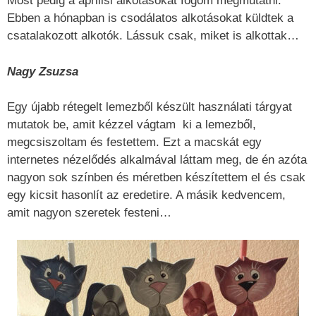
Most pedig a áprilisi alkotásokat fogom megmutatni.
Ebben a hónapban is csodálatos alkotásokat küldtek a
csatalakozott alkotók. Lássuk csak, miket is alkottak…
Nagy Zsuzsa
Egy újabb rétegelt lemezből készült használati tárgyat
mutatok be, amit kézzel vágtam ki a lemezből,
megcsiszoltam és festettem. Ezt a macskát egy
internetes nézelődés alkalmával láttam meg, de én azóta
nagyon sok színben és méretben készítettem el és csak
egy kicsit hasonlít az eredetire. A másik kedvencem,
amit nagyon szeretek festeni…