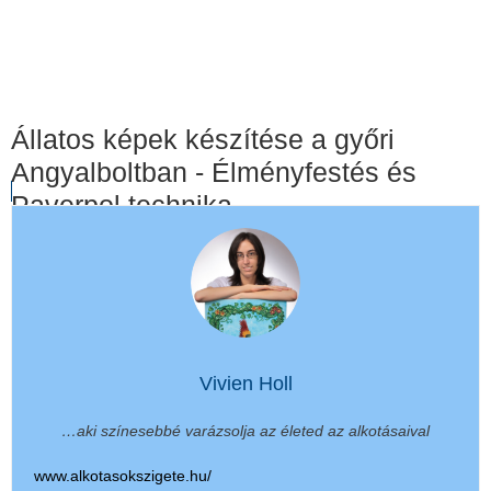
Állatos képek készítése a győri
Angyalboltban - Élményfestés és
Paverpol technika
Vivien Holl
…aki színesebbé varázsolja az életed az alkotásaival
www.alkotasokszigete.hu/