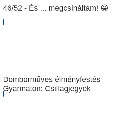
46/52 - És ... megcsináltam! 😀
Domborműves élményfestés
Gyarmaton: Csillagjegyek