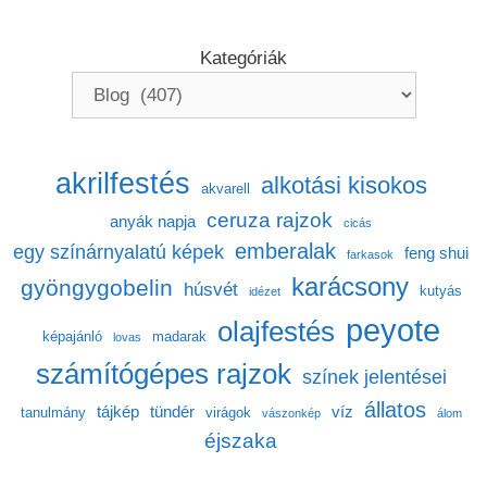
Kategóriák
akrilfestés
alkotási kisokos
akvarell
ceruza rajzok
anyák napja
cicás
emberalak
egy színárnyalatú képek
feng shui
farkasok
karácsony
gyöngygobelin
húsvét
kutyás
idézet
peyote
olajfestés
képajánló
madarak
lovas
számítógépes rajzok
színek jelentései
állatos
tájkép
tündér
víz
tanulmány
virágok
vászonkép
álom
éjszaka