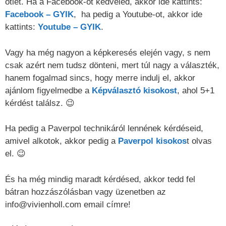
ötlet. Ha a Facebook-ot kedveled, akkor ide kattints:
Facebook – GYIK
, ha pedig a Youtube-ot, akkor ide
kattints:
Youtube – GYIK
.
Vagy ha még nagyon a képkeresés elején vagy, s nem
csak azért nem tudsz dönteni, mert túl nagy a választék,
hanem fogalmad sincs, hogy merre indulj el, akkor
ajánlom figyelmedbe a
Képválasztó kisokost
, ahol 5+1
kérdést találsz. 😉
Ha pedig a Paverpol technikáról lennének kérdéseid,
amivel alkotok, akkor pedig a
Paverpol kisokos
t olvas
el. 😉
És ha még mindig maradt kérdésed, akkor tedd fel
bátran hozzászólásban vagy üzenetben az
info@vivienholl.com email címre!