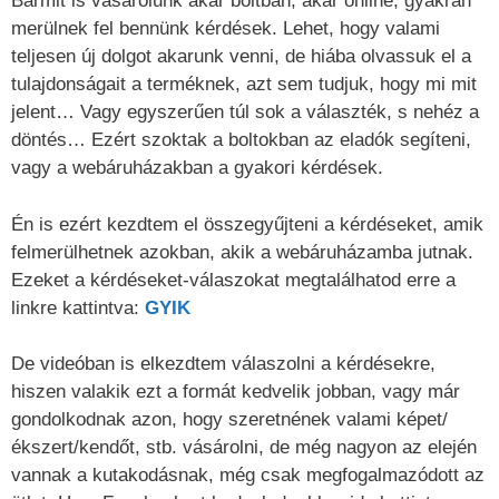
Bármit is vásárolunk akár boltban, akár online, gyakran
merülnek fel bennünk kérdések. Lehet, hogy valami
teljesen új dolgot akarunk venni, de hiába olvassuk el a
tulajdonságait a terméknek, azt sem tudjuk, hogy mi mit
jelent… Vagy egyszerűen túl sok a választék, s nehéz a
döntés… Ezért szoktak a boltokban az eladók segíteni,
vagy a webáruházakban a gyakori kérdések.
Én is ezért kezdtem el összegyűjteni a kérdéseket, amik
felmerülhetnek azokban, akik a webáruházamba jutnak.
Ezeket a kérdéseket-válaszokat megtalálhatod erre a
linkre kattintva:
GYIK
De videóban is elkezdtem válaszolni a kérdésekre,
hiszen valakik ezt a formát kedvelik jobban, vagy már
gondolkodnak azon, hogy szeretnének valami képet/
ékszert/kendőt, stb. vásárolni, de még nagyon az elején
vannak a kutakodásnak, még csak megfogalmazódott az