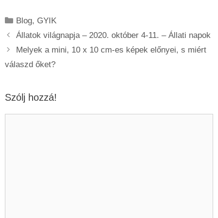
Kategória
Blog
,
GYIK
Állatok világnapja – 2020. október 4-11. – Állati napok
Melyek a mini, 10 x 10 cm-es képek előnyei, s miért
válaszd őket?
Szólj hozzá!
Hozzászólás