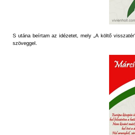
S utána beírtam az idézetet, mely „A költő visszaté
szöveggel.