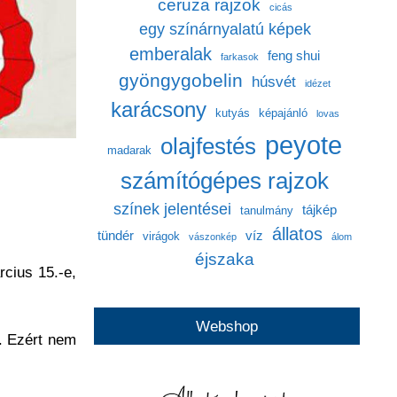
ceruza rajzok
cicás
egy színárnyalatú képek
emberalak
feng shui
farkasok
gyöngygobelin
húsvét
idézet
karácsony
kutyás
képajánló
lovas
peyote
olajfestés
madarak
számítógépes rajzok
színek jelentései
tájkép
tanulmány
állatos
tündér
víz
virágok
vászonkép
álom
éjszaka
cius 15.-e,
Webshop
. Ezért nem