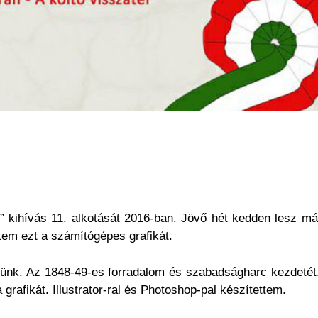
 kihívás 11. alkotását 2016-ban. Jövő hét kedden lesz már
tem ezt a számítógépes grafikát.
lünk. Az 1848-49-es forradalom és szabadságharc kezdetét
rafikát. Illustrator-ral és Photoshop-pal készítettem.