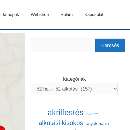
rkshopok
Webshop
Rólam
Kapcsolat
Keresés
Keresés
Kategóriák
akrilfestés
akvarell
alkotási kisokos
anyák napja