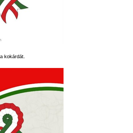
a kokárdát.