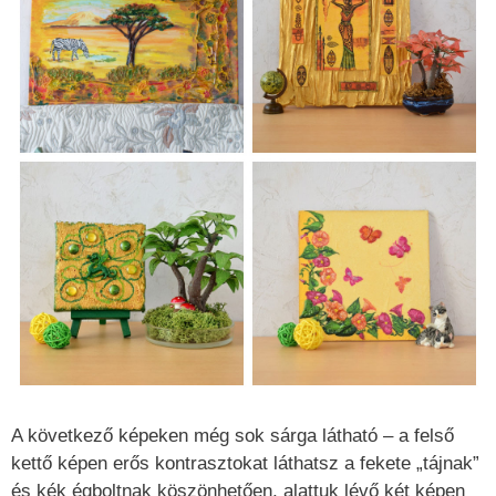
A következő képeken még sok sárga látható – a felső
kettő képen erős kontrasztokat láthatsz a fekete „tájnak”
és kék égboltnak köszönhetően, alattuk lévő két képen