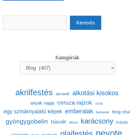
Keresés
Keresés
Kategóriák
akrilfestés
alkotási kisokos
akvarell
ceruza rajzok
anyák napja
cicás
emberalak
egy színárnyalatú képek
feng shui
farkasok
karácsony
gyöngygobelin
húsvét
kutyás
idézet
peyote
olajfestés
képajánló
madarak