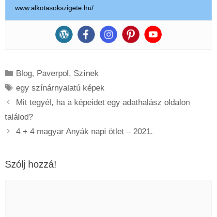
www.alkotasokszigete.hu/
Kategória
Blog
,
Paverpol
,
Színek
Címkék
egy színárnyalatú képek
Mit tegyél, ha a képeidet egy adathalász oldalon
találod?
4 + 4 magyar Anyák napi ötlet – 2021.
Szólj hozzá!
Hozzászólás