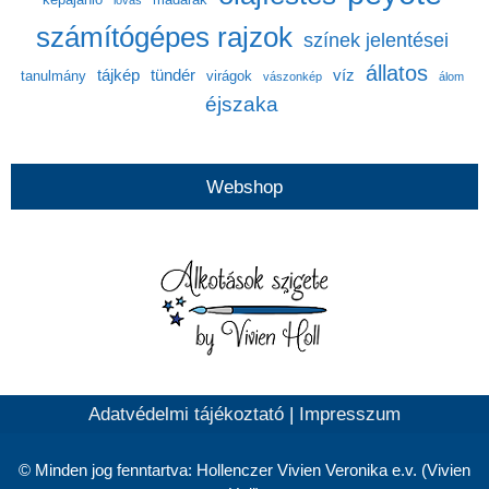
lovas
számítógépes rajzok
színek jelentései
állatos
tájkép
tündér
víz
tanulmány
virágok
vászonkép
álom
éjszaka
Webshop
Adatvédelmi tájékoztató
|
Impresszum
© Minden jog fenntartva: Hollenczer Vivien Veronika e.v. (Vivien