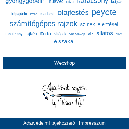
karácsony
gyöngygobelin
húsvét
kutyás
idézet
peyote
olajfestés
képajánló
madarak
lovas
számítógépes rajzok
színek jelentései
állatos
tájkép
tündér
víz
tanulmány
virágok
vászonkép
álom
éjszaka
Webshop
Adatvédelmi tájékoztató
|
Impresszum