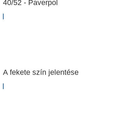
40/52 - Paverpol
A fekete szín jelentése