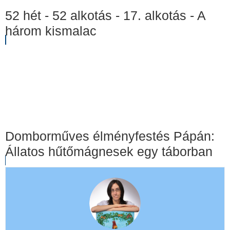
52 hét - 52 alkotás - 17. alkotás - A
három kismalac
Domborműves élményfestés Pápán:
Állatos hűtőmágnesek egy táborban