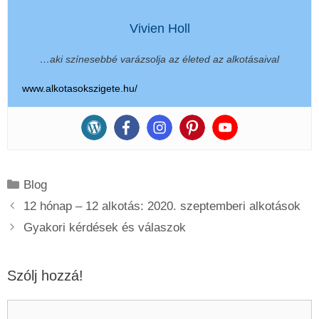
Vivien Holl
…aki színesebbé varázsolja az életed az alkotásaival
www.alkotasokszigete.hu/
Kategória
Blog
12 hónap – 12 alkotás: 2020. szeptemberi alkotások
Gyakori kérdések és válaszok
Szólj hozzá!
Hozzászólás