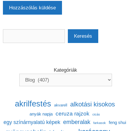
Keresés
Keresés
Kategóriák
akrilfestés
alkotási kisokos
akvarell
ceruza rajzok
anyák napja
cicás
emberalak
egy színárnyalatú képek
feng shui
farkasok