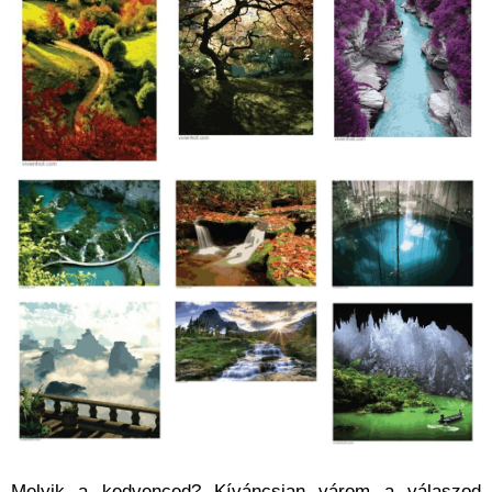
Melyik a kedvenced? Kíváncsian várom a válaszod