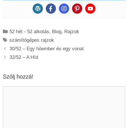
Kategória
52 hét - 52 alkotás
,
Blog
,
Rajzok
Címkék
számítógépes rajzok
30/52 – Egy hóember és egy vonat
32/52 – A Híd
Szólj hozzá!
Hozzászólás