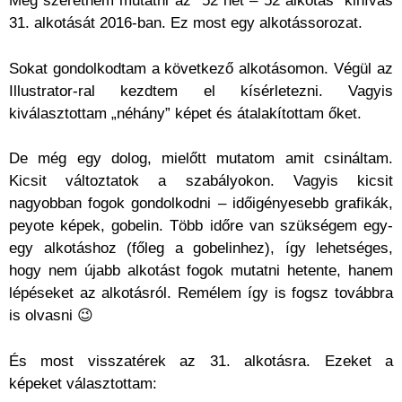
Meg szeretném mutatni az “52 hét – 52 alkotás” kihívás
31. alkotását 2016-ban. Ez most egy alkotássorozat.
Sokat gondolkodtam a következő alkotásomon. Végül az
Illustrator-ral kezdtem el kísérletezni. Vagyis
kiválasztottam „néhány” képet és átalakítottam őket.
De még egy dolog, mielőtt mutatom amit csináltam.
Kicsit változtatok a szabályokon. Vagyis kicsit
nagyobban fogok gondolkodni – időigényesebb grafikák,
peyote képek, gobelin. Több időre van szükségem egy-
egy alkotáshoz (főleg a gobelinhez), így lehetséges,
hogy nem újabb alkotást fogok mutatni hetente, hanem
lépéseket az alkotásról. Remélem így is fogsz továbbra
is olvasni 😉
És most visszatérek az 31. alkotásra. Ezeket a
képeket választottam: