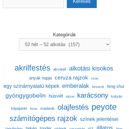
Keresés
Kategóriák
akrilfestés
alkotási kisokos
akvarell
ceruza rajzok
anyák napja
cicás
emberalak
egy színárnyalatú képek
feng shui
farkasok
karácsony
gyöngygobelin
húsvét
kutyás
idézet
peyote
olajfestés
képajánló
madarak
lovas
számítógépes rajzok
színek jelentései
állatos
tájkép
tündér
víz
tanulmány
virágok
vászonkép
álom