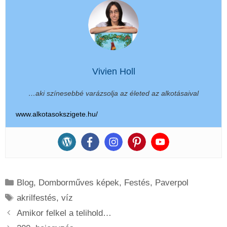
Vivien Holl
…aki színesebbé varázsolja az életed az alkotásaival
www.alkotasokszigete.hu/
Kategória
Blog
,
Domborműves képek
,
Festés
,
Paverpol
Címkék
akrilfestés
,
víz
Amikor felkel a telihold…