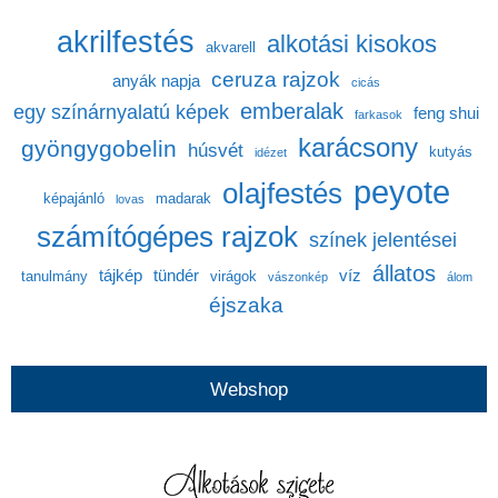
akrilfestés
alkotási kisokos
akvarell
ceruza rajzok
anyák napja
cicás
emberalak
egy színárnyalatú képek
feng shui
farkasok
karácsony
gyöngygobelin
húsvét
kutyás
idézet
peyote
olajfestés
képajánló
madarak
lovas
számítógépes rajzok
színek jelentései
állatos
tájkép
tündér
víz
tanulmány
virágok
vászonkép
álom
éjszaka
Webshop