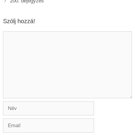
200. bejegyzés
Szólj hozzá!
Hozzászólás
Név
Email