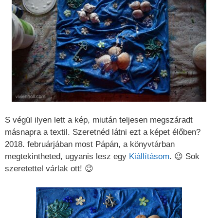
S végül ilyen lett a kép, miután teljesen megszáradt
másnapra a textil. Szeretnéd látni ezt a képet élőben?
2018. februárjában most Pápán, a könyvtárban
megtekintheted, ugyanis lesz egy
Kiállításom
. 😉 Sok
szeretettel várlak ott! 😉