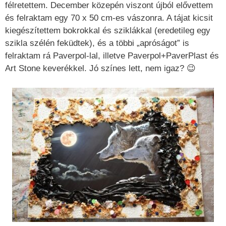
félretettem. December közepén viszont újból elővettem
és felraktam egy 70 x 50 cm-es vászonra. A tájat kicsit
kiegészítettem bokrokkal és sziklákkal (eredetileg egy
szikla szélén feküdtek), és a többi „apróságot” is
felraktam rá Paverpol-lal, illetve Paverpol+PaverPlast és
Art Stone keverékkel. Jó színes lett, nem igaz? 😉