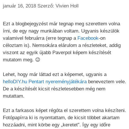
január 16, 2018
Szerző:
Vivien Holl
Ezt a blogbejegyzést már tegnap meg szerettem volna
írni, de egy nagy munkában voltam. Ugyanis készülök
valamivel februárra (erre tegnap a
Facebook
-on
céloztam is). Nemsokára elárulom a részleteket, addig
viszont az egyik újabb Paverpol képem készítését
mutatom meg. 😉
Lehet, hogy már láttad ezt a képemet, ugyanis a
helloDIY.hu Pentart nyereményjátékára
beneveztem vele.
De a készítését kicsit részletesebben még nem
mutattam.
Ezt a farkasos képet régóta el szerettem volna készíteni.
Fotópapírra ki is nyomtattam, de kicsit többet akartam
hozzáadni, mint körbe egy „keretet”. Így egy időre