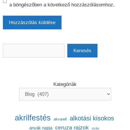
a böngészőben a következő hozzászólásomhoz.
Keresés
Keresés
Kategóriák
akrilfestés
alkotási kisokos
akvarell
ceruza rajzok
anyák napja
cicás