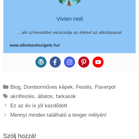
Vivien Holl
…aki színesebbé varázsolja az életed az alkotásaival
www.alkotasokszigete.hu/
Kategória
Blog
,
Domborműves képek
,
Festés
,
Paverpol
Címkék
akrilfestés
,
állatos
,
farkasok
Ez az év is jól kezdődött
Mennyi minden található a tenger mélyén!
Szólj hozzá!