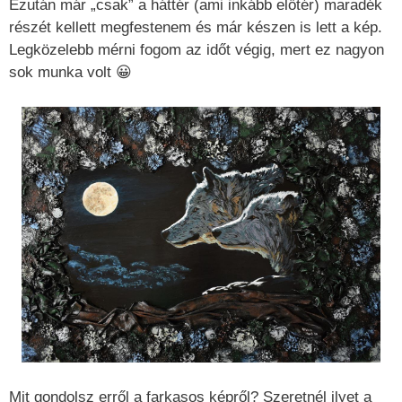
Ezután már „csak” a háttér (ami inkább előtér) maradék
részét kellett megfestenem és már készen is lett a kép.
Legközelebb mérni fogom az időt végig, mert ez nagyon
sok munka volt 😀
Mit gondolsz erről a farkasos képről? Szeretnél ilyet a