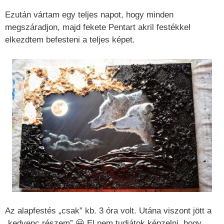
Ezután vártam egy teljes napot, hogy minden
megszáradjon, majd fekete Pentart akril festékkel
elkezdtem befesteni a teljes képet.
Az alapfestés „csak” kb. 3 óra volt. Utána viszont jött a
„kedvenc részem” 😀 El nem tudjátok képzelni, hogy