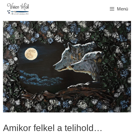
Kilépés
Menü
a
tartalomba
Amikor felkel a telihold…