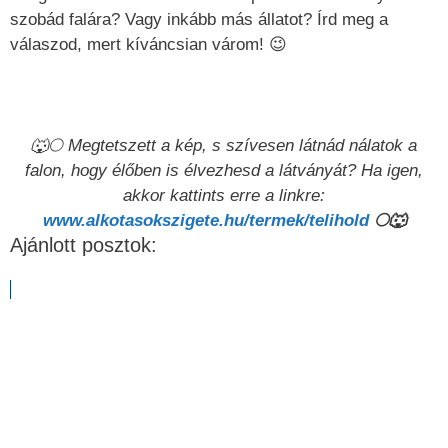
szobád falára? Vagy inkább más állatot? Írd meg a
válaszod, mert kíváncsian várom! 😉
🐺
🌕
Megtetszett a kép, s szívesen látnád nálatok a
falon, hogy élőben is élvezhesd a látványát? Ha igen,
akkor kattints erre a linkre:
www.alkotasokszigete.hu/termek/telihold
🌕🐺
Ajánlott posztok: