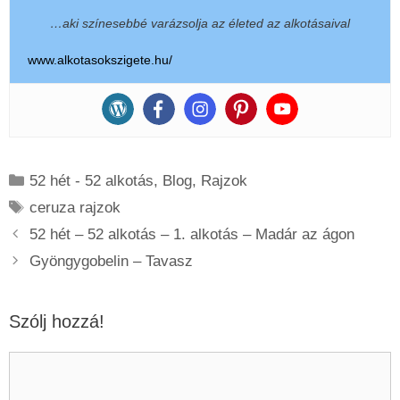
…aki színesebbé varázsolja az életed az alkotásaival
www.alkotasokszigete.hu/
Kategória
52 hét - 52 alkotás
,
Blog
,
Rajzok
Címkék
ceruza rajzok
52 hét – 52 alkotás – 1. alkotás – Madár az ágon
Gyöngygobelin – Tavasz
Szólj hozzá!
Hozzászólás