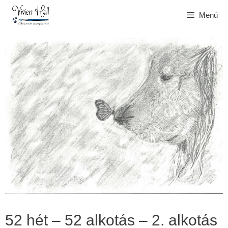
Kilépés
Menü
a
tartalomba
52 hét – 52 alkotás – 2. alkotás