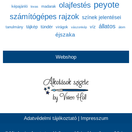
peyote
olajfestés
képajánló
madarak
lovas
számítógépes rajzok
színek jelentései
állatos
tájkép
tündér
víz
tanulmány
virágok
vászonkép
álom
éjszaka
Webshop
Adatvédelmi tájékoztató
|
Impresszum