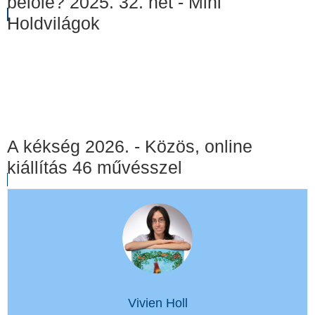
belőle? 2025. 32. hét - Mini
Holdvilágok
A kékség 2026. - Közös, online
kiállítás 46 művésszel
Vivien Holl