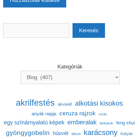
Keresés
Keresés
Kategóriák
akrilfestés
alkotási kisokos
akvarell
ceruza rajzok
anyák napja
cicás
emberalak
egy színárnyalatú képek
feng shui
farkasok
karácsony
gyöngygobelin
húsvét
kutyás
idézet