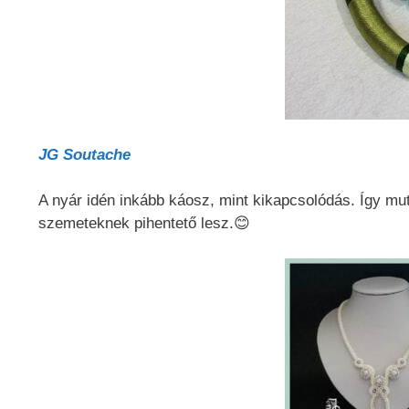
JG Soutache
A nyár idén inkább káosz, mint kikapcsolódás. Így mu
szemeteknek pihentető lesz.😊