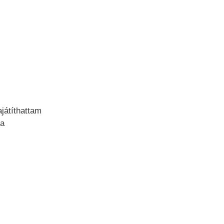
játíthattam
 a