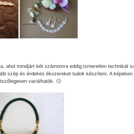
a, ahol mindjárt két számomra eddig ismeretlen technikát sa
abb szép és érdekes ékszereket tudok készíteni. A képeken
szőlegesen variálhatók. 🙂