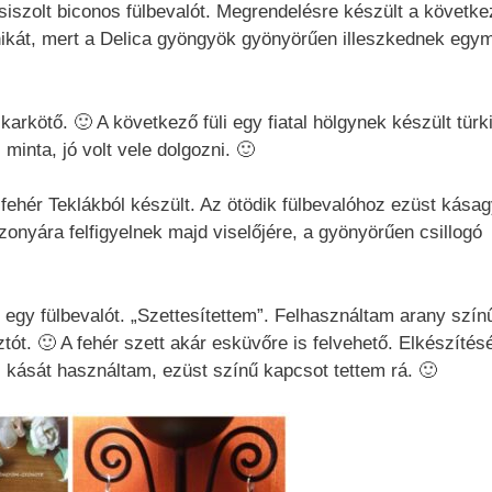
siszolt biconos fülbevalót. Megrendelésre készült a követk
chnikát, mert a Delica gyöngyök gyönyörűen illeszkednek egy
arkötő. 🙂 A következő füli egy fiatal hölgynek készült türk
minta, jó volt vele dolgozni. 🙂
ehér Teklákból készült. Az ötödik fülbevalóhoz ezüst kása
zonyára felfigyelnek majd viselőjére, a gyönyörűen csillogó
egy fülbevalót. „Szettesítettem”. Felhasználtam arany szín
ót. 🙂 A fehér szett akár esküvőre is felvehető. Elkészítés
 kását használtam, ezüst színű kapcsot tettem rá. 🙂