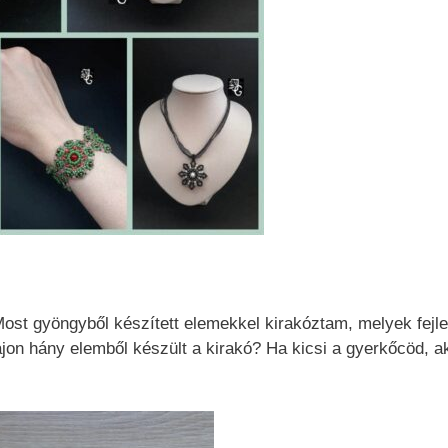
Most gyöngyből készített elemekkel kirakóztam, melyek fejle
ajon hány elemből készült a kirakó? Ha kicsi a gyerkőcöd, a