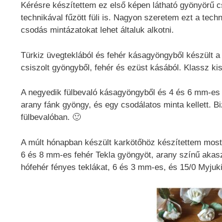
Kérésre készítettem ez első képen látható gyönyörű c
technikával fűzött füli is. Nagyon szeretem ezt a te
csodás mintázatokat lehet általuk alkotni.
Türkiz üvegteklából és fehér kásagyöngyből készült a k
csiszolt gyöngyből, fehér és ezüst kásából. Klassz kis 
A negyedik fülbevaló kásagyöngyből és 4 és 6 mm-es f
arany fánk gyöngy, és egy csodálatos minta kellett. Bi
fülbevalóban. 🙂
A múlt hónapban készült karkötőhöz készítettem most 
6 és 8 mm-es fehér Tekla gyöngyöt, arany színű akaszt
hófehér fényes teklákat, 6 és 3 mm-es, és 15/0 Myjuki