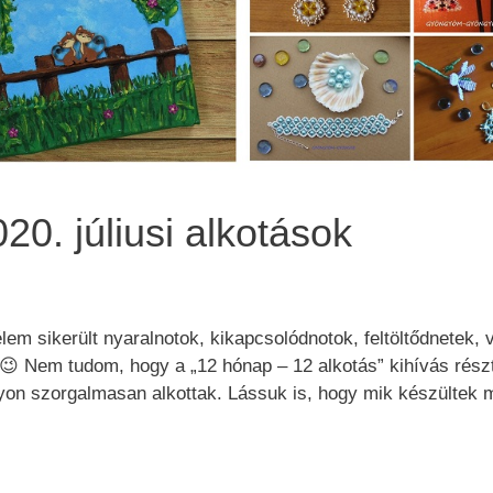
20. júliusi alkotások
élem sikerült nyaralnotok, kikapcsolódnotok, feltöltődnetek,
😉 Nem tudom, hogy a „12 hónap – 12 alkotás” kihívás rész
yon szorgalmasan alkottak. Lássuk is, hogy mik készültek 