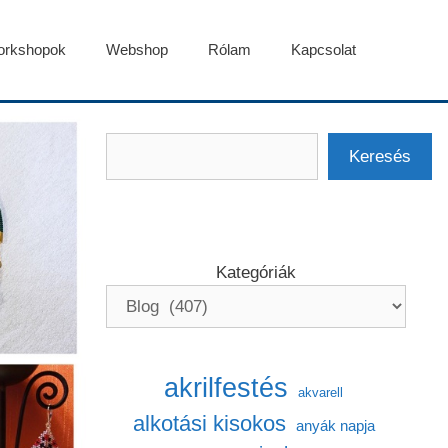
rkshopok
Webshop
Rólam
Kapcsolat
Keresés
Keresés
Kategóriák
akrilfestés
akvarell
alkotási kisokos
anyák napja