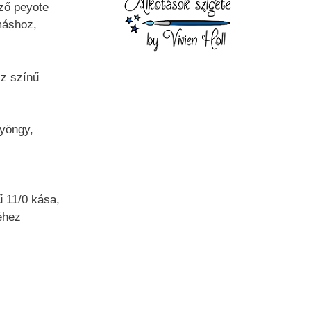
ező peyote
máshoz,
iz színű
gyöngy,
ű 11/0 kása,
éhez