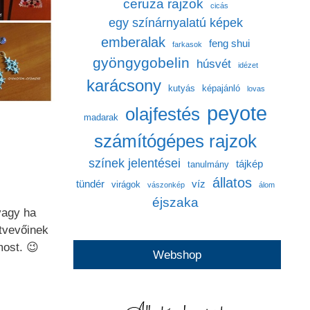
ceruza rajzok
cicás
egy színárnyalatú képek
emberalak
feng shui
farkasok
gyöngygobelin
húsvét
idézet
karácsony
kutyás
képajánló
lovas
peyote
olajfestés
madarak
számítógépes rajzok
színek jelentései
tájkép
tanulmány
állatos
tündér
víz
virágok
vászonkép
álom
éjszaka
 vagy ha
tvevőinek
most. 😉
Webshop