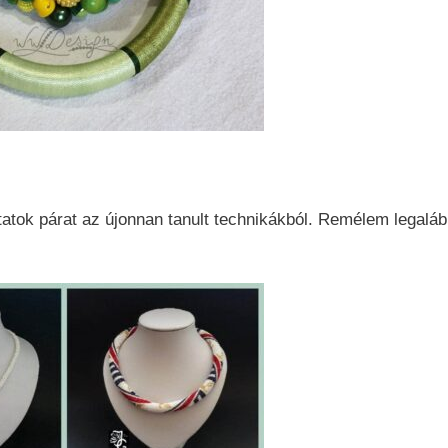
tatok párat az újonnan tanult technikákból. Remélem legaláb