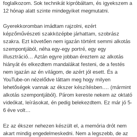
foglalkozom. Sok technikát kipróbáltam, és igyekszem a
12 hónap alatt szinte mindegyiket megmutatni.
Gyerekkoromban imádtam rajzolni, ezért
képzőművészeti szakközépbe járhattam, szobrász
szakra. Ezt követően nem igazán történt semmi alkotás
szempontjából, néha egy-egy portré, egy egy
illusztráció… Aztán egyre jobban éreztem az alkotás
hiányát és elkezdtem mandalákat festeni, de a festés
nem igazán az én világom, de azért jól esett. És a
YouTube-on nézelődve láttam meg hogy milyen
lehetőségek vannak az ékszer készítésben…. (mármint
alkotás szempontjából). Párom kereste nekem az oktató
videókat, leírásokat, én pedig belekezdtem. Ez már jó 5-
6 éve volt…
Ez az ékszer nehezen készült el, a memória drót nem
akart mindig engedelmeskedni. Nem a legszebb, de az