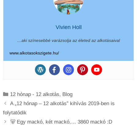
Vivien Holl
…aki színesebbé varázsolja az életed az alkotásaival
www.alkotasokszigete.hu/
Kategória
12 hónap - 12 alkotás
,
Blog
A „12 hónap – 12 alkotás” kihívás 2019-ben is
folytatódik
🐻 Egy mackó, két mackó,… 3860 mackó :D