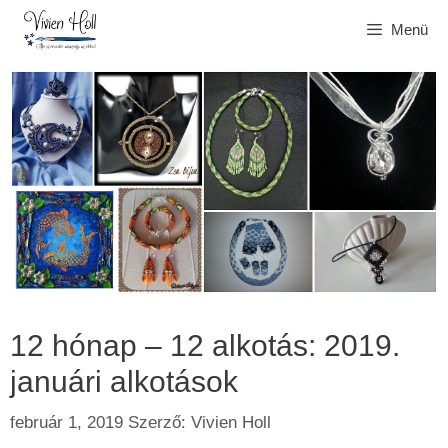
Kilépés
Menü
a
tartalomba
12 hónap – 12 alkotás: 2019.
januári alkotások
február 1, 2019
Szerző:
Vivien Holl