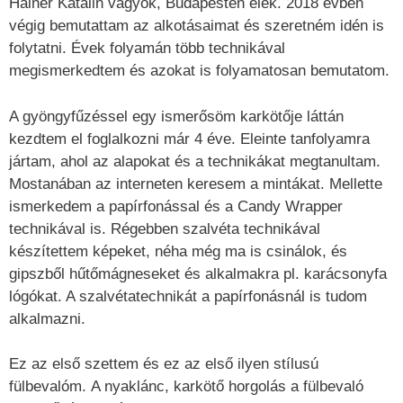
Hainer Katalin vagyok, Budapesten élek. 2018 évben
végig bemutattam az alkotásaimat és szeretném idén is
folytatni. Évek folyamán több technikával
megismerkedtem és azokat is folyamatosan bemutatom.
A gyöngyfűzéssel egy ismerősöm karkötője láttán
kezdtem el foglalkozni már 4 éve. Eleinte tanfolyamra
jártam, ahol az alapokat és a technikákat megtanultam.
Mostanában az interneten keresem a mintákat. Mellette
ismerkedem a papírfonással és a Candy Wrapper
technikával is. Régebben szalvéta technikával
készítettem képeket, néha még ma is csinálok, és
gipszből hűtőmágneseket és alkalmakra pl. karácsonyfa
lógókat. A szalvétatechnikát a papírfonásnál is tudom
alkalmazni.
Ez az első szettem és ez az első ilyen stílusú
fülbevalóm. A nyaklánc, karkötő horgolás a fülbevaló