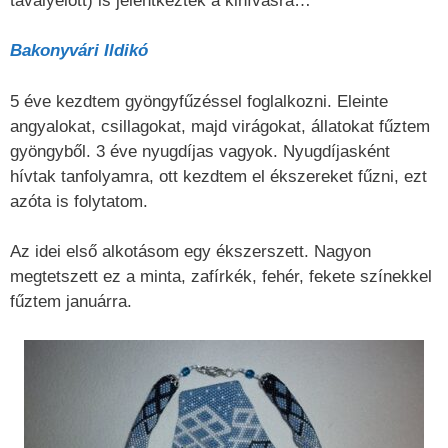
tavalyelőtt) is jelentkeztek a kihívásra…
Bakonyvári Ildikó
5 éve kezdtem gyöngyfűzéssel foglalkozni. Eleinte
angyalokat, csillagokat, majd virágokat, állatokat fűztem
gyöngyből. 3 éve nyugdíjas vagyok. Nyugdíjasként
hívtak tanfolyamra, ott kezdtem el ékszereket fűzni, ezt
azóta is folytatom.
Az idei első alkotásom egy ékszerszett. Nagyon
megtetszett ez a minta, zafírkék, fehér, fekete színekkel
fűztem januárra.