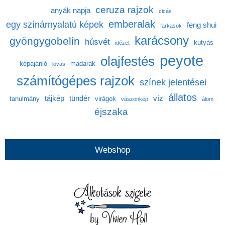
ceruza rajzok
anyák napja
cicás
emberalak
egy színárnyalatú képek
feng shui
farkasok
karácsony
gyöngygobelin
húsvét
kutyás
idézet
peyote
olajfestés
képajánló
madarak
lovas
számítógépes rajzok
színek jelentései
állatos
tájkép
tündér
víz
tanulmány
virágok
vászonkép
álom
éjszaka
Webshop