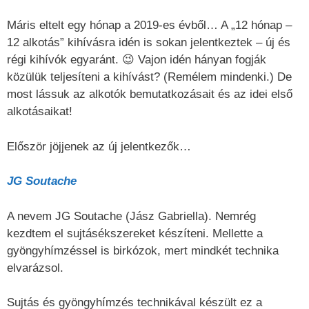
Máris eltelt egy hónap a 2019-es évből… A „12 hónap –
12 alkotás” kihívásra idén is sokan jelentkeztek – új és
régi kihívók egyaránt. 😉 Vajon idén hányan fogják
közülük teljesíteni a kihívást? (Remélem mindenki.) De
most lássuk az alkotók bemutatkozásait és az idei első
alkotásaikat!
Először jöjjenek az új jelentkezők…
JG Soutache
A nevem JG Soutache (Jász Gabriella). Nemrég
kezdtem el sujtásékszereket készíteni. Mellette a
gyöngyhímzéssel is birkózok, mert mindkét technika
elvarázsol.
Sujtás és gyöngyhímzés technikával készült ez a