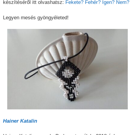
készítéséről itt olvashatsz:
Fekete? Fehér? Igen? Nem?
Legyen mesés gyöngyéleted!
Hainer Katalin