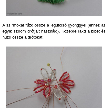
A szirmokat fűzd össze a legutolsó gyönggyel (ehhez az
egyik szirom drótjait használd). Középre rakd a bibét és
húzd össze a drótokat.