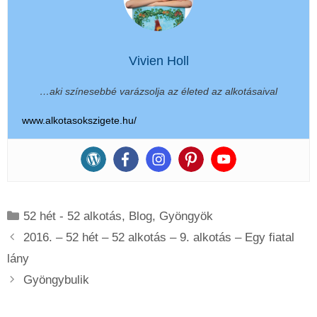
Vivien Holl
…aki színesebbé varázsolja az életed az alkotásaival
www.alkotasokszigete.hu/
Kategória
52 hét - 52 alkotás
,
Blog
,
Gyöngyök
2016. – 52 hét – 52 alkotás – 9. alkotás – Egy fiatal
lány
Gyöngybulik