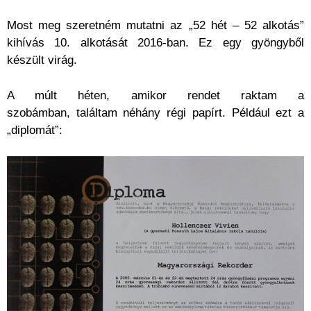
Most meg szeretném mutatni az „52 hét – 52 alkotás”
kihívás 10. alkotását 2016-ban. Ez egy gyöngyből
készült virág.
A múlt héten, amikor rendet raktam a
szobámban, találtam néhány régi papírt. Például ezt a
„diplomát”: