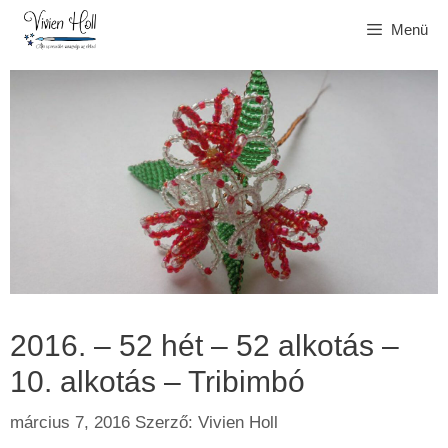
Kilépés
Menü
a
tartalomba
2016. – 52 hét – 52 alkotás –
10. alkotás – Tribimbó
március 7, 2016
Szerző:
Vivien Holl