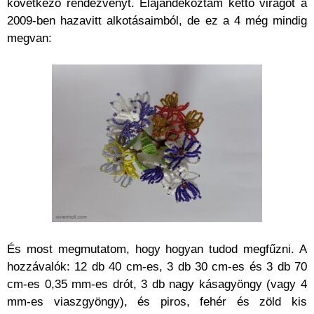
következő rendezvényt. Elajándékoztam kettő virágot a
2009-ben hazavitt alkotásaimból, de ez a 4 még mindig
megvan:
És most megmutatom, hogy hogyan tudod megfűzni. A
hozzávalók: 12 db 40 cm-es, 3 db 30 cm-es és 3 db 70
cm-es 0,35 mm-es drót, 3 db nagy kásagyöngy (vagy 4
mm-es viaszgyöngy), és piros, fehér és zöld kis