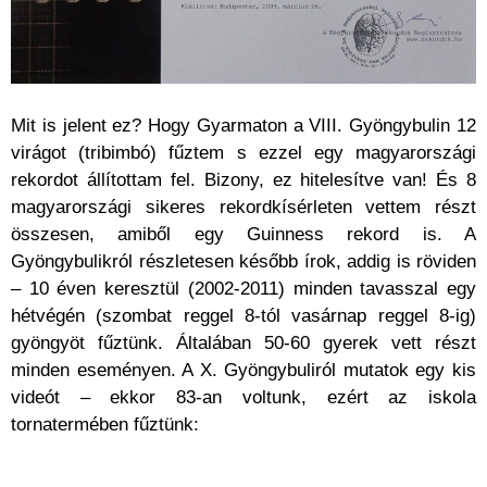
Mit is jelent ez? Hogy Gyarmaton a VIII. Gyöngybulin 12
virágot (tribimbó) fűztem s ezzel egy magyarországi
rekordot állítottam fel. Bizony, ez hitelesítve van! És 8
magyarországi sikeres rekordkísérleten vettem részt
összesen, amiből egy Guinness rekord is. A
Gyöngybulikról részletesen később írok, addig is röviden
– 10 éven keresztül (2002-2011) minden tavasszal egy
hétvégén (szombat reggel 8-tól vasárnap reggel 8-ig)
gyöngyöt fűztünk. Általában 50-60 gyerek vett részt
minden eseményen. A X. Gyöngybuliról mutatok egy kis
videót – ekkor 83-an voltunk, ezért az iskola
tornatermében fűztünk: