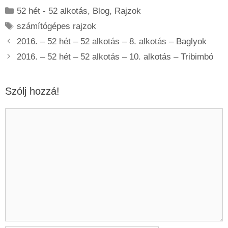
Kategória
52 hét - 52 alkotás
,
Blog
,
Rajzok
Címkék
számítógépes rajzok
2016. – 52 hét – 52 alkotás – 8. alkotás – Baglyok
2016. – 52 hét – 52 alkotás – 10. alkotás – Tribimbó
Szólj hozzá!
Hozzászólás