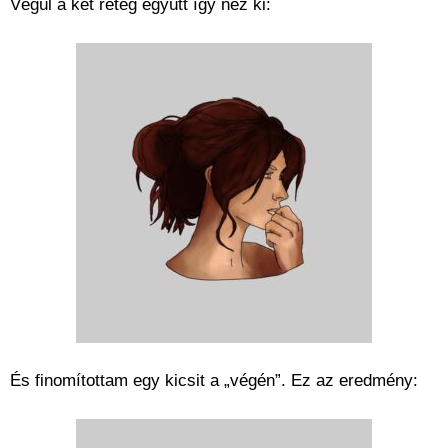
Végül a két réteg együtt így néz ki:
És finomítottam egy kicsit a „végén”. Ez az eredmény: