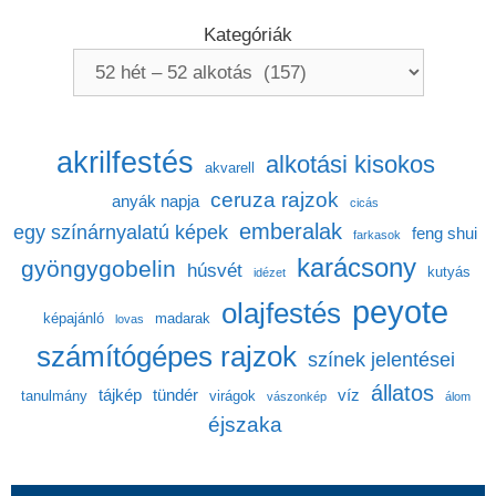
Kategóriák
akrilfestés
alkotási kisokos
akvarell
ceruza rajzok
anyák napja
cicás
emberalak
egy színárnyalatú képek
feng shui
farkasok
karácsony
gyöngygobelin
húsvét
kutyás
idézet
peyote
olajfestés
képajánló
madarak
lovas
számítógépes rajzok
színek jelentései
állatos
tájkép
tündér
víz
tanulmány
virágok
vászonkép
álom
éjszaka