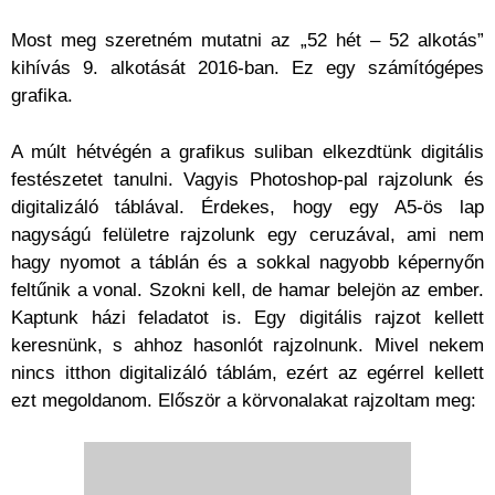
Most meg szeretném mutatni az „52 hét – 52 alkotás”
kihívás 9. alkotását 2016-ban. Ez egy számítógépes
grafika.
A múlt hétvégén a grafikus suliban elkezdtünk digitális
festészetet tanulni. Vagyis Photoshop-pal rajzolunk és
digitalizáló táblával. Érdekes, hogy egy A5-ös lap
nagyságú felületre rajzolunk egy ceruzával, ami nem
hagy nyomot a táblán és a sokkal nagyobb képernyőn
feltűnik a vonal. Szokni kell, de hamar belejön az ember.
Kaptunk házi feladatot is. Egy digitális rajzot kellett
keresnünk, s ahhoz hasonlót rajzolnunk. Mivel nekem
nincs itthon digitalizáló táblám, ezért az egérrel kellett
ezt megoldanom. Először a körvonalakat rajzoltam meg: