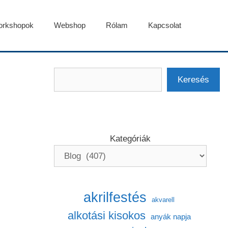
rkshopok
Webshop
Rólam
Kapcsolat
Keresés
Keresés
Kategóriák
akrilfestés
akvarell
alkotási kisokos
anyák napja