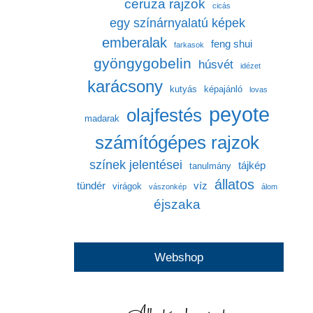
ceruza rajzok
cicás
egy színárnyalatú képek
emberalak
feng shui
farkasok
gyöngygobelin
húsvét
idézet
karácsony
kutyás
képajánló
lovas
peyote
olajfestés
madarak
számítógépes rajzok
színek jelentései
tájkép
tanulmány
állatos
tündér
víz
virágok
vászonkép
álom
éjszaka
Webshop