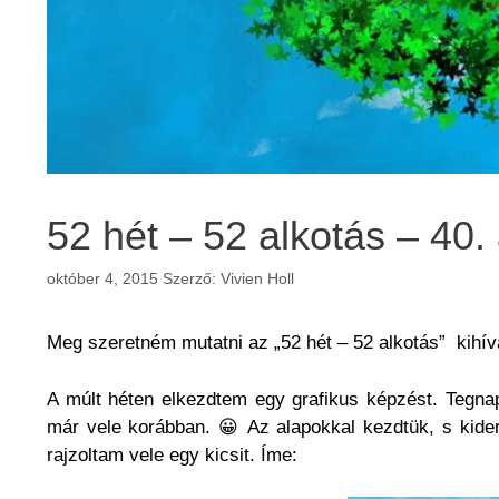
52 hét – 52 alkotás – 40.
október 4, 2015
Szerző:
Vivien Holl
Meg szeretném mutatni az „52 hét – 52 alkotás” kihív
A múlt héten elkezdtem egy grafikus képzést. Tegna
már vele korábban. 😀 Az alapokkal kezdtük, s kide
rajzoltam vele egy kicsit. Íme: