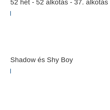
52 hét - 52 alkotás - 37. alkotás
Shadow és Shy Boy