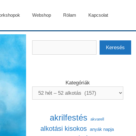
rkshopok
Webshop
Rólam
Kapcsolat
Keresés
Keresés
Kategóriák
akrilfestés
akvarell
alkotási kisokos
anyák napja