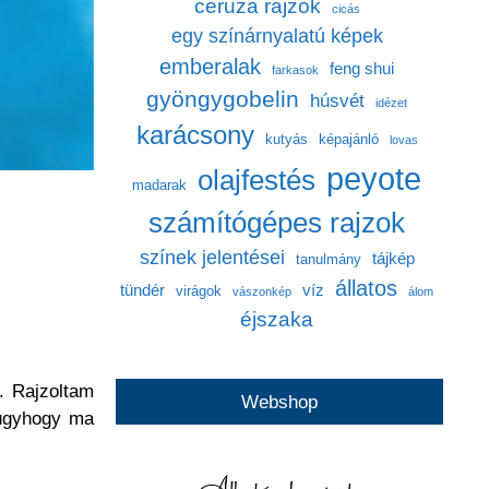
ceruza rajzok
cicás
egy színárnyalatú képek
emberalak
feng shui
farkasok
gyöngygobelin
húsvét
idézet
karácsony
kutyás
képajánló
lovas
peyote
olajfestés
madarak
számítógépes rajzok
színek jelentései
tájkép
tanulmány
állatos
tündér
víz
virágok
vászonkép
álom
éjszaka
. Rajzoltam
Webshop
 úgyhogy ma