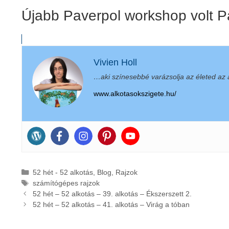
Újabb Paverpol workshop volt 
Vivien Holl
…aki színesebbé varázsolja az életed az a
www.alkotasokszigete.hu/
Kategória
52 hét - 52 alkotás
,
Blog
,
Rajzok
Címkék
számítógépes rajzok
52 hét – 52 alkotás – 39. alkotás – Ékszerszett 2.
52 hét – 52 alkotás – 41. alkotás – Virág a tóban