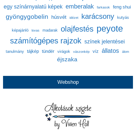
emberalak
egy színárnyalatú képek
feng shui
farkasok
karácsony
gyöngygobelin
húsvét
kutyás
idézet
peyote
olajfestés
képajánló
madarak
lovas
számítógépes rajzok
színek jelentései
állatos
tájkép
tündér
víz
tanulmány
virágok
vászonkép
álom
éjszaka
Webshop