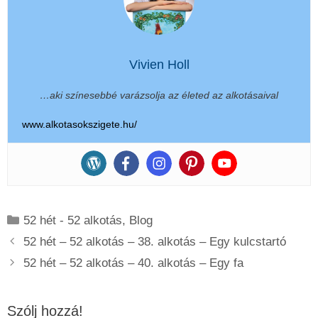
Vivien Holl
…aki színesebbé varázsolja az életed az alkotásaival
www.alkotasokszigete.hu/
Kategória
52 hét - 52 alkotás
,
Blog
52 hét – 52 alkotás – 38. alkotás – Egy kulcstartó
52 hét – 52 alkotás – 40. alkotás – Egy fa
Szólj hozzá!