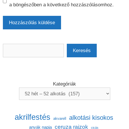
a böngészőben a következő hozzászólásomhoz.
Keresés
Keresés
Kategóriák
akrilfestés
alkotási kisokos
akvarell
ceruza rajzok
anyák napja
cicás