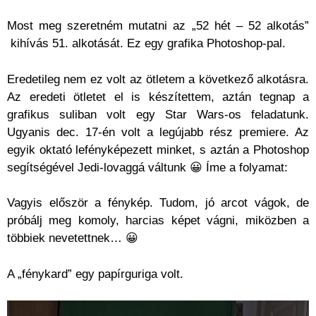
Most meg szeretném mutatni az „52 hét – 52 alkotás”
kihívás 51. alkotását. Ez egy grafika Photoshop-pal.
Eredetileg nem ez volt az ötletem a következő alkotásra.
Az eredeti ötletet el is készítettem, aztán tegnap a
grafikus suliban volt egy Star Wars-os feladatunk.
Ugyanis dec. 17-én volt a legújabb rész premiere. Az
egyik oktató lefényképezett minket, s aztán a Photoshop
segítségével Jedi-lovaggá váltunk 😀 Íme a folyamat:
Vagyis először a fénykép. Tudom, jó arcot vágok, de
próbálj meg komoly, harcias képet vágni, miközben a
többiek nevetettnek… 😀
A „fénykard” egy papírguriga volt.