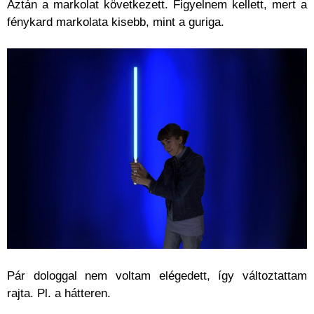
Aztán a markolat következett. Figyelnem kellett, mert a
fénykard markolata kisebb, mint a guriga.
Pár dologgal nem voltam elégedett, így változtattam
rajta. Pl. a hátteren.