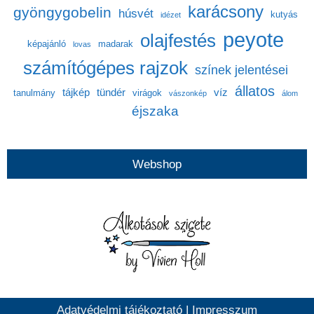
karácsony
gyöngygobelin
húsvét
kutyás
idézet
peyote
olajfestés
képajánló
madarak
lovas
számítógépes rajzok
színek jelentései
állatos
tájkép
tündér
víz
tanulmány
virágok
vászonkép
álom
éjszaka
Webshop
Adatvédelmi tájékoztató
|
Impresszum