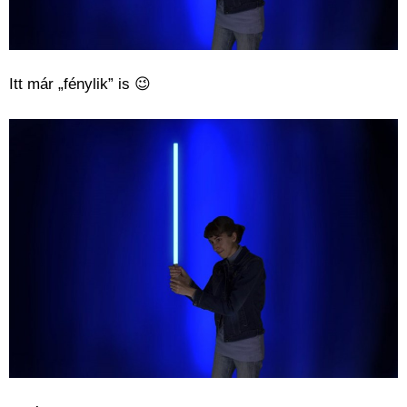
Itt már „fénylik” is 😉