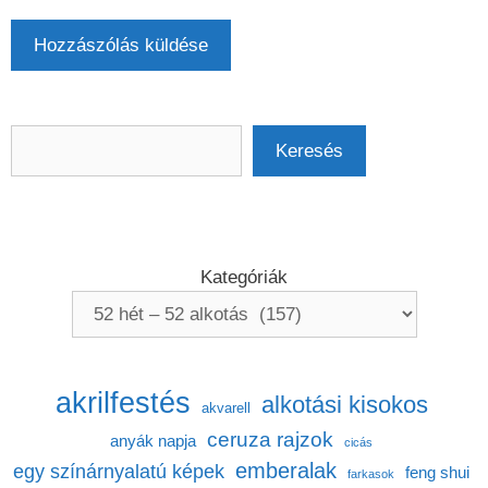
Keresés
Keresés
Kategóriák
akrilfestés
alkotási kisokos
akvarell
ceruza rajzok
anyák napja
cicás
emberalak
egy színárnyalatú képek
feng shui
farkasok