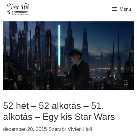
Kilépés
Menü
a
tartalomba
52 hét – 52 alkotás – 51.
alkotás – Egy kis Star Wars
december 20, 2015
Szerző:
Vivien Holl