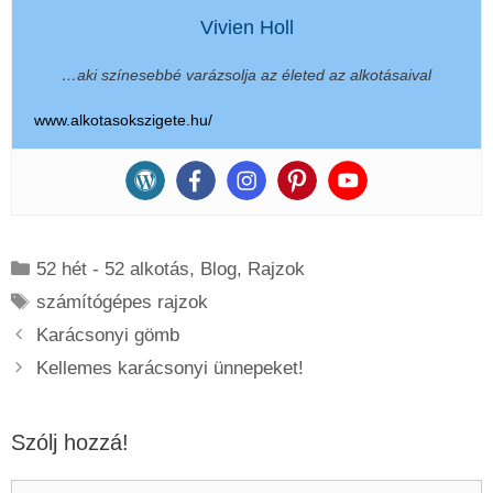
Vivien Holl
…aki színesebbé varázsolja az életed az alkotásaival
www.alkotasokszigete.hu/
Kategória
52 hét - 52 alkotás
,
Blog
,
Rajzok
Címkék
számítógépes rajzok
Karácsonyi gömb
Kellemes karácsonyi ünnepeket!
Szólj hozzá!
Hozzászólás