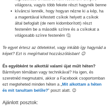
világosra, vagyis több fekete részt hagynék benne
kíváncsi lennék, hogy hogyan nézne ki a kép, ha
a magentával kifestett csíkok helyett a csíkok
által befoglalt (de nem kidomborított) részt
festeném be a második színre és a csíkokat a
világosabb színre festeném 🤔
Te egyet értesz az ötletekkel, vagy inkább így hagynád a
képet? Ezt is megírhatod hozzászólásban! 😉
És egyébként te alkottál valami újat múlt héten?
Bármilyen témában vagy technikával? Ha igen, és
szeretnéd megmutatni, akkor a Facebook csoportomban
ezt megteheted minden héten a „
Mit alkottam a héten
és mit tanultam belőle?
” poszt alatt. 😉
Ajánlott posztok: