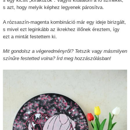
s egy kicsit „kirakózok”. Vagyis kitalálom a fő színeket,
s azt, hogy melyik képhez legyenek párosítva.
A rózsaszín-magenta kombináció már egy ideje birizgált,
s mivel ezt leginkább az ikrekhez illőnek éreztem, így
ezt a mintát festettem ki.
Mit gondolsz a végeredményről? Tetszik vagy másmilyen
színűre festetted volna? Írd meg hozzászólásban!