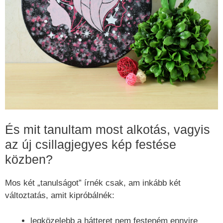
És mit tanultam most alkotás, vagyis
az új csillagjegyes kép festése
közben?
Mos két „tanulságot” írnék csak, am inkább két
változtatás, amit kipróbálnék:
legközelebb a hátteret nem festeném ennyire