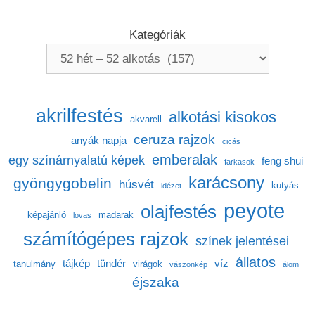
Kategóriák
akrilfestés
alkotási kisokos
akvarell
ceruza rajzok
anyák napja
cicás
emberalak
egy színárnyalatú képek
feng shui
farkasok
karácsony
gyöngygobelin
húsvét
kutyás
idézet
peyote
olajfestés
képajánló
madarak
lovas
számítógépes rajzok
színek jelentései
állatos
tájkép
tündér
víz
tanulmány
virágok
vászonkép
álom
éjszaka