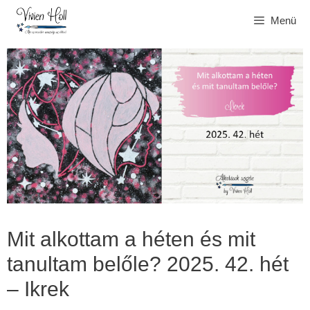
Kilépés
Menü
a
tartalomba
Mit alkottam a héten és mit
tanultam belőle? 2025. 42. hét
– Ikrek