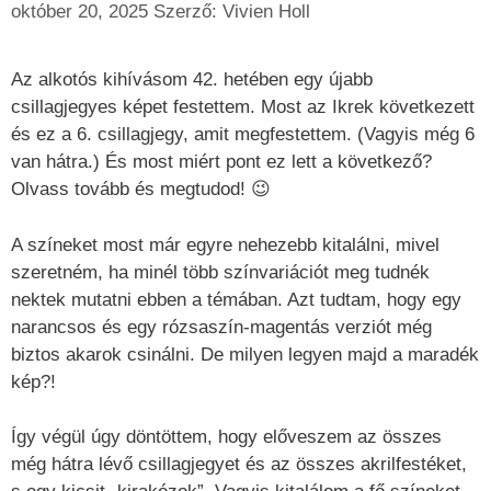
október 20, 2025
Szerző:
Vivien Holl
Az alkotós kihívásom 42. hetében egy újabb
csillagjegyes képet festettem. Most az Ikrek következett
és ez a 6. csillagjegy, amit megfestettem. (Vagyis még 6
van hátra.) És most miért pont ez lett a következő?
Olvass tovább és megtudod! 😉
A színeket most már egyre nehezebb kitalálni, mivel
szeretném, ha minél több színvariációt meg tudnék
nektek mutatni ebben a témában. Azt tudtam, hogy egy
narancsos és egy rózsaszín-magentás verziót még
biztos akarok csinálni. De milyen legyen majd a maradék
kép?!
Így végül úgy döntöttem, hogy előveszem az összes
még hátra lévő csillagjegyet és az összes akrilfestéket,