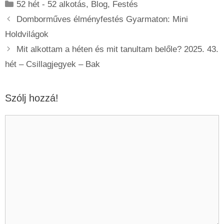
Kategória
52 hét - 52 alkotás
,
Blog
,
Festés
Domborműves élményfestés Gyarmaton: Mini
Holdvilágok
Mit alkottam a héten és mit tanultam belőle? 2025. 43.
hét – Csillagjegyek – Bak
Szólj hozzá!
Hozzászólás