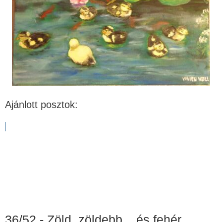
Ajánlott posztok:
36/52 - Zöld, zöldebb... és fehér