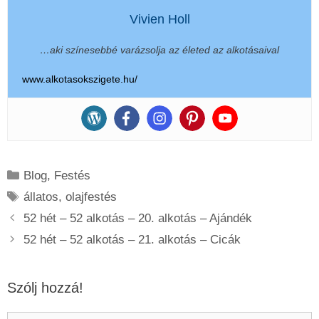
Vivien Holl
…aki színesebbé varázsolja az életed az alkotásaival
www.alkotasokszigete.hu/
Kategória
Blog
,
Festés
Címkék
állatos
,
olajfestés
52 hét – 52 alkotás – 20. alkotás – Ajándék
52 hét – 52 alkotás – 21. alkotás – Cicák
Szólj hozzá!