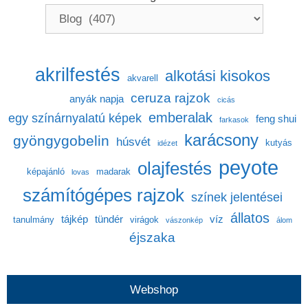
akrilfestés
alkotási kisokos
akvarell
ceruza rajzok
anyák napja
cicás
emberalak
egy színárnyalatú képek
feng shui
farkasok
karácsony
gyöngygobelin
húsvét
kutyás
idézet
peyote
olajfestés
képajánló
madarak
lovas
számítógépes rajzok
színek jelentései
állatos
tájkép
tündér
víz
tanulmány
virágok
vászonkép
álom
éjszaka
Webshop