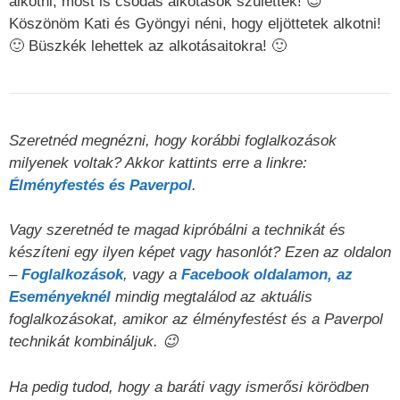
alkotni, most is csodás alkotások születtek! 😉
Köszönöm Kati és Gyöngyi néni, hogy eljöttetek alkotni!
🙂 Büszkék lehettek az alkotásaitokra! 🙂
Szeretnéd megnézni, hogy korábbi foglalkozások
milyenek voltak? Akkor kattints erre a linkre:
Élményfestés és Paverpol
.
Vagy szeretnéd te magad kipróbálni a technikát és
készíteni egy ilyen képet vagy hasonlót? Ezen az oldalon
–
Foglalkozások
, vagy a
Facebook oldalamon, az
Eseményeknél
mindig megtalálod az aktuális
foglalkozásokat, amikor az élményfestést és a Paverpol
technikát kombináljuk. 😉
Ha pedig tudod, hogy a baráti vagy ismerősi körödben