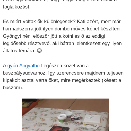
foglalkozást.
És miért voltak ők különlegesek? Kati azért, mert már
harmadszorra jött ilyen domborműves képet készíteni.
Gyöngyi néni először jött alkotni és ő az eddigi
legidősebb résztvevő, aki bátran jelentkezett egy ilyen
állatos témára. 😉
A
győri Angyalbolt
egészen közel van a
buszpályaudvarhoz, így szerencsére majdnem teljesen
kipakolt asztal várta őket, mire megérkeztek (késett a
buszom).