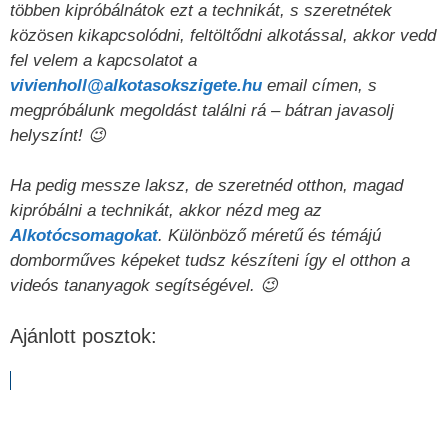
többen kipróbálnátok ezt a technikát, s szeretnétek
közösen kikapcsolódni, feltöltődni alkotással, akkor vedd
fel velem a kapcsolatot a
vivienholl@alkotasokszigete.hu
email címen, s
megpróbálunk megoldást találni rá – bátran javasolj
helyszínt! 😉
Ha pedig messze laksz, de szeretnéd otthon, magad
kipróbálni a technikát, akkor nézd meg az
Alkotócsomagokat
. Különböző méretű és témájú
domborműves képeket tudsz készíteni így el otthon a
videós tananyagok segítségével. 😉
Ajánlott posztok: