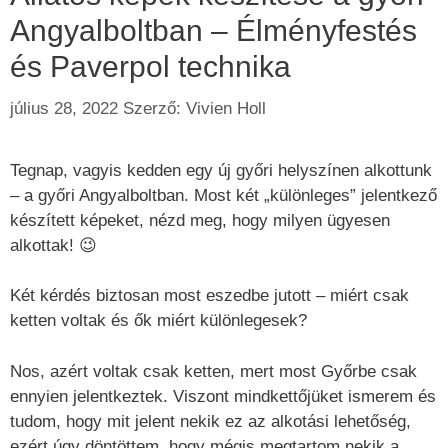
Angyalboltban – Élményfestés
és Paverpol technika
július 28, 2022
Szerző:
Vivien Holl
Tegnap, vagyis kedden egy új győri helyszínen alkottunk
– a győri Angyalboltban. Most két „különleges” jelentkező
készített képeket, nézd meg, hogy milyen ügyesen
alkottak! 😉
Két kérdés biztosan most eszedbe jutott – miért csak
ketten voltak és ők miért különlegesek?
Nos, azért voltak csak ketten, mert most Győrbe csak
ennyien jelentkeztek. Viszont mindkettőjüket ismerem és
tudom, hogy mit jelent nekik ez az alkotási lehetőség,
ezért úgy döntöttem, hogy mégis megtartom nekik a