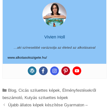
Vivien Holl
…aki színesebbé varázsolja az életed az alkotásaival
www.alkotasokszigete.hu/
Kategória
Blog
,
Cicás sziluettes képek
,
Élményfestésekről
beszámoló
,
Kutyás sziluettes képek
Újabb állatos képek készítése Gyarmaton –