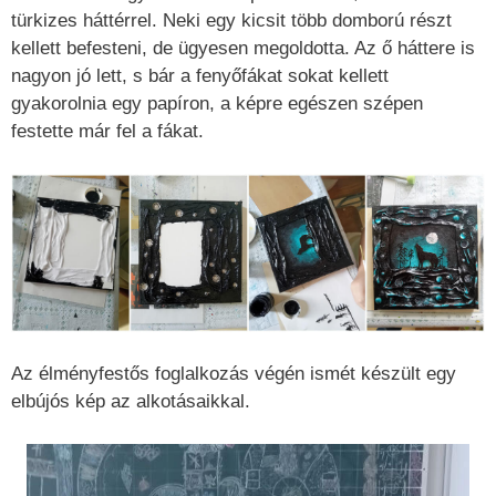
türkizes háttérrel. Neki egy kicsit több domború részt
kellett befesteni, de ügyesen megoldotta. Az ő háttere is
nagyon jó lett, s bár a fenyőfákat sokat kellett
gyakorolnia egy papíron, a képre egészen szépen
festette már fel a fákat.
Az élményfestős foglalkozás végén ismét készült egy
elbújós kép az alkotásaikkal.