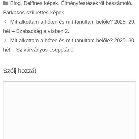
Kategória
Blog
,
Delfines képek
,
Élményfestésekről beszámoló
,
Farkasos sziluettes képek
Mit alkottam a héten és mit tanultam belőle? 2025. 29.
hét – Szabadság a vízben 2.
Mit alkottam a héten és mit tanultam belőle? 2025. 30.
hét – Szivárványos csepptánc
Szólj hozzá!
Hozzászólás