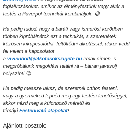
foglalkozásokat, amikor az élményfestünk vagy akár a
festés a Paverpol technikát kombináljuk. 😉
Ha pedig tudod, hogy a baráti vagy ismerősi körödben
többen kipróbálnátok ezt a technikát, s szeretnétek
közösen kikapcsolódni, feltöltődni alkotással, akkor vedd
fel velem a kapcsolatot
a
vivienholl@alkotasokszigete.hu
email címen, s
megpróbálunk megoldást találni rá – bátran javasolj
helyszínt!
😉
Ha pedig messze laksz, de szeretnél otthon festeni,
vagy a gyermeked lepnéd meg egy festési lehetőséggel,
akkor nézd meg a különböző méretű és
témájú
Festenivaló alapokat
!
Ajánlott posztok: