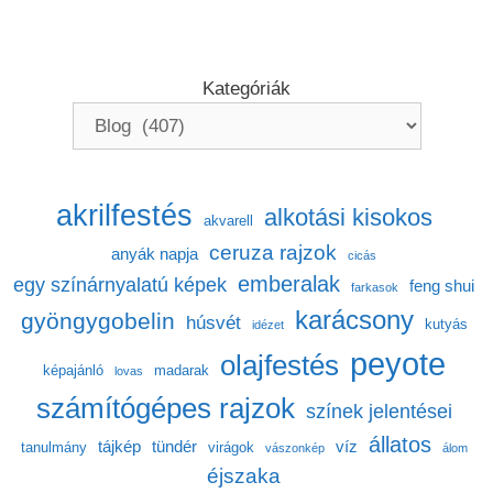
Kategóriák
akrilfestés
alkotási kisokos
akvarell
ceruza rajzok
anyák napja
cicás
emberalak
egy színárnyalatú képek
feng shui
farkasok
karácsony
gyöngygobelin
húsvét
kutyás
idézet
peyote
olajfestés
képajánló
madarak
lovas
számítógépes rajzok
színek jelentései
állatos
tájkép
tündér
víz
tanulmány
virágok
vászonkép
álom
éjszaka