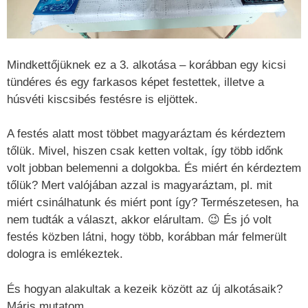
Mindkettőjüknek ez a 3. alkotása – korábban egy kicsi
tündéres és egy farkasos képet festettek, illetve a
húsvéti kiscsibés festésre is eljöttek.
A festés alatt most többet magyaráztam és kérdeztem
tőlük. Mivel, hiszen csak ketten voltak, így több időnk
volt jobban belemenni a dolgokba. És miért én kérdeztem
tőlük? Mert valójában azzal is magyaráztam, pl. mit
miért csinálhatunk és miért pont így? Természetesen, ha
nem tudták a választ, akkor elárultam. 😉 És jó volt
festés közben látni, hogy több, korábban már felmerült
dologra is emlékeztek.
És hogyan alakultak a kezeik között az új alkotásaik?
Máris mutatom.