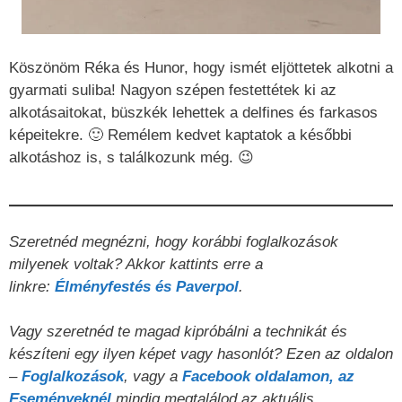
Köszönöm Réka és Hunor, hogy ismét eljöttetek alkotni a
gyarmati suliba! Nagyon szépen festettétek ki az
alkotásaitokat, büszkék lehettek a delfines és farkasos
képeitekre. 🙂 Remélem kedvet kaptatok a későbbi
alkotáshoz is, s találkozunk még. 😉
Szeretnéd megnézni, hogy korábbi foglalkozások
milyenek voltak? Akkor kattints erre a
linkre:
Élményfestés és Paverpol
.
Vagy szeretnéd te magad kipróbálni a technikát és
készíteni egy ilyen képet vagy hasonlót? Ezen az oldalon
–
Foglalkozások
, vagy a
Facebook oldalamon, az
Eseményeknél
mindig megtalálod az aktuális