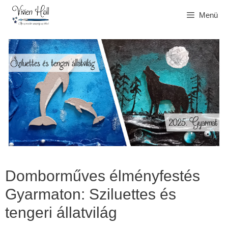
Kilépés
Menü
a
tartalomba
Domborműves élményfestés
Gyarmaton: Sziluettes és
tengeri állatvilág