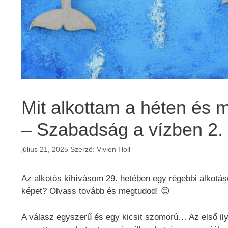
Mit alkottam a héten és m
– Szabadság a vízben 2.
július 21, 2025
Szerző:
Vivien Holl
Az alkotós kihívásom 29. hetében egy régebbi alkotáso
képet? Olvass tovább és megtudod! 😉
A válasz egyszerű és egy kicsit szomorú… Az első il