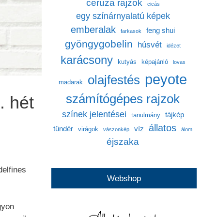
ceruza rajzok
cicás
egy színárnyalatú képek
emberalak
feng shui
farkasok
gyöngygobelin
húsvét
idézet
karácsony
kutyás
képajánló
lovas
peyote
olajfestés
madarak
számítógépes rajzok
. hét
színek jelentései
tájkép
tanulmány
állatos
tündér
víz
virágok
vászonkép
álom
éjszaka
delfines
Webshop
gyon