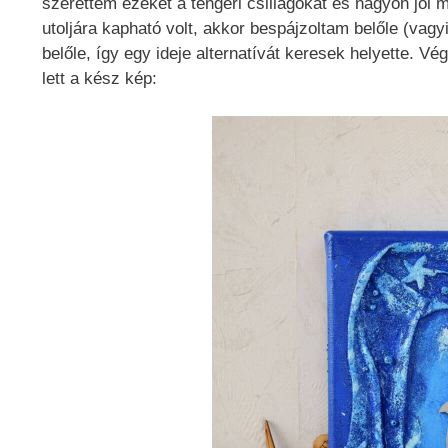
szerettem ezeket a tengeri csillagokat és nagyon jól
utoljára kapható volt, akkor bespájzoltam belőle (va
belőle, így egy ideje alternatívát keresek helyette. Vég
lett a kész kép: