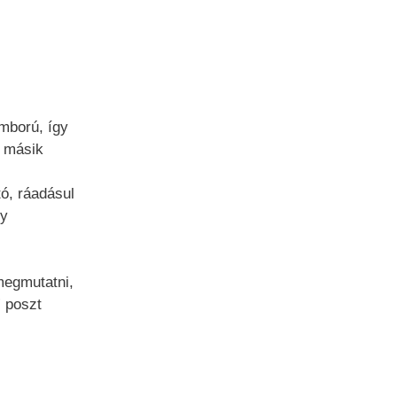
omború, így
a másik
tó, ráadásul
gy
megmutatni,
” poszt