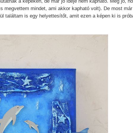
 mutatnak a képeken, de már jó ideje nem kapható. Még jó, h
gyis megvettem mindet, ami akkor kapható volt). De most már
ül találtam is egy helyettesítőt, amit ezen a képen ki is prób