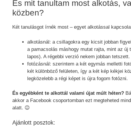
És mit tanultam most alkotás, v
közben?
Két tanulásgot írnék most – egyet alkotással kapcsola
alkotásnál: a csillagokra egy kicsit jobban figy
a pamacsolás máshogy mutat rajta, mint az új 
lapos). A régebbi verzió nekem jobban tetszett.
fotózásnál: szerintem a két egymás melletti fotó
két különböző felületen, így a két kép kékjei kö
legközelebb a régi képet is újra fogom fotózni.
És egyébként te alkottál valami újat múlt héten?
Bá
akkor a Facebook csoportomban ezt megteheted minde
alatt. 😉
Ajánlott posztok: