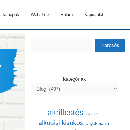
rkshopok
Webshop
Rólam
Kapcsolat
Keresés
Keresés
Kategóriák
akrilfestés
akvarell
alkotási kisokos
anyák napja