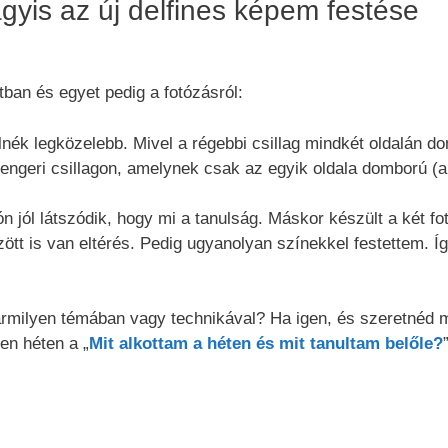
agyis az új delfines képem festése
tban és egyet pedig a fotózásról:
elnék legközelebb. Mivel a régebbi csillag mindkét oldalán d
tengeri csillagon, amelynek csak az egyik oldala domború (
n jól látszódik, hogy mi a tanulság. Máskor készült a két fo
zött is van eltérés. Pedig ugyanolyan színekkel festettem. Í
rmilyen témában vagy technikával? Ha igen, és szeretnéd 
n héten a „
Mit alkottam a héten és mit tanultam belőle?