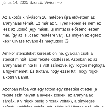
július 14, 2025
Szerző:
Vivien Holl
Az alkotós kihívásom 28. hetében újra elővettem az
aranyhalas témát. Ez már az 5. ilyen képem és nem ez
lesz az utolsó (egy másik, új mintát is előstencileztem
már, így az is „csak” festésre vár). És milyen az egész
kép? Olvass tovább és megtudod! 😉
Amikor stencileket keresek online, gyakran csak a
stencil mintát látom fekete kitöltéssel. Azonban ez az
aranyhalas minta ki is volt színezve, így rögtön megfogta
a figyelmemet. És tudtam, hogy ezzel tuti, hogy fogok
alkotni valamit.
Azonban hiába volt egy fotóm egy kifestési ötlettel (a
fekete szín helyett a levelek zöldek, az aranyhalak
sárgák, a virágok pedig pirosak voltak), a tényleges