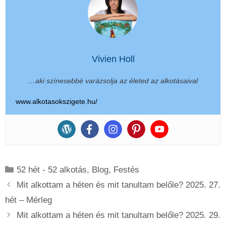
Vivien Holl
…aki színesebbé varázsolja az életed az alkotásaival
www.alkotasokszigete.hu/
Kategória
52 hét - 52 alkotás
,
Blog
,
Festés
Mit alkottam a héten és mit tanultam belőle? 2025. 27.
hét – Mérleg
Mit alkottam a héten és mit tanultam belőle? 2025. 29.