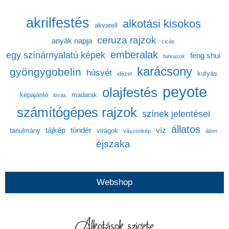
akrilfestés
alkotási kisokos
akvarell
ceruza rajzok
anyák napja
cicás
emberalak
egy színárnyalatú képek
feng shui
farkasok
karácsony
gyöngygobelin
húsvét
kutyás
idézet
peyote
olajfestés
képajánló
madarak
lovas
számítógépes rajzok
színek jelentései
állatos
tájkép
tündér
víz
tanulmány
virágok
vászonkép
álom
éjszaka
Webshop