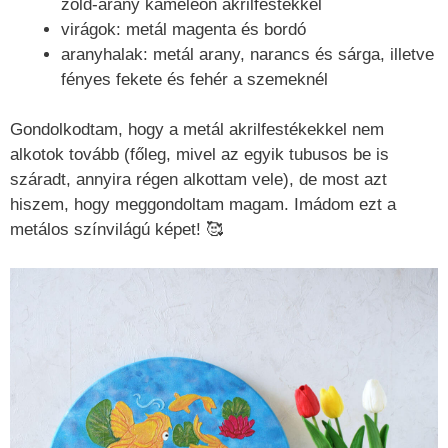
zöld-arany kaméleon akrilfestékkel
virágok: metál magenta és bordó
aranyhalak: metál arany, narancs és sárga, illetve
fényes fekete és fehér a szemeknél
Gondolkodtam, hogy a metál akrilfestékekkel nem
alkotok tovább (főleg, mivel az egyik tubusos be is
száradt, annyira régen alkottam vele), de most azt
hiszem, hogy meggondoltam magam. Imádom ezt a
metálos színvilágú képet! 🥰