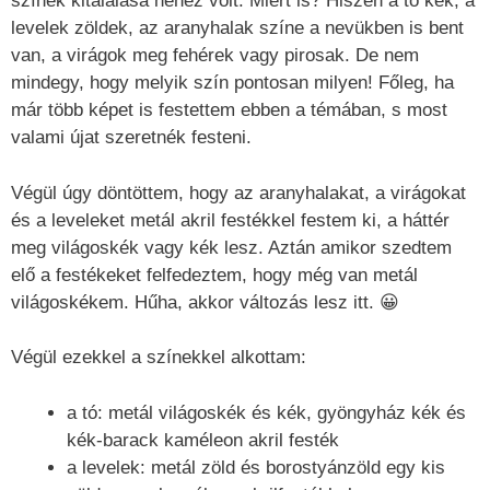
színek kitalálása nehéz volt. Miért is? Hiszen a tó kék, a
levelek zöldek, az aranyhalak színe a nevükben is bent
van, a virágok meg fehérek vagy pirosak. De nem
mindegy, hogy melyik szín pontosan milyen! Főleg, ha
már több képet is festettem ebben a témában, s most
valami újat szeretnék festeni.
Végül úgy döntöttem, hogy az aranyhalakat, a virágokat
és a leveleket metál akril festékkel festem ki, a háttér
meg világoskék vagy kék lesz. Aztán amikor szedtem
elő a festékeket felfedeztem, hogy még van metál
világoskékem. Hűha, akkor változás lesz itt. 😀
Végül ezekkel a színekkel alkottam:
a tó: metál világoskék és kék, gyöngyház kék és
kék-barack kaméleon akril festék
a levelek: metál zöld és borostyánzöld egy kis