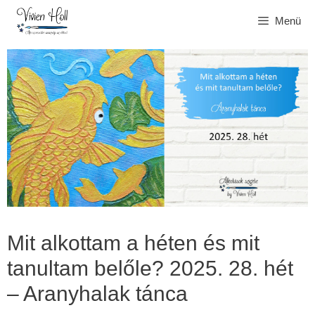
Kilépés
Menü
a
tartalomba
Mit alkottam a héten és mit
tanultam belőle? 2025. 28. hét
– Aranyhalak tánca