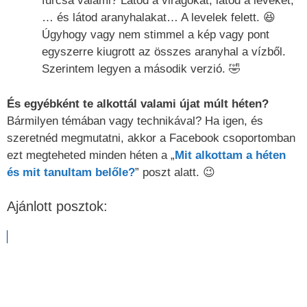
furcsa valami? Látod a virágokat, látod a leveket,
… és látod aranyhalakat… A levelek felett. 😆
Úgyhogy vagy nem stimmel a kép vagy pont
egyszerre kiugrott az összes aranyhal a vízből.
Szerintem legyen a második verzió. 🤣
És egyébként te alkottál valami újat múlt héten?
Bármilyen témában vagy technikával? Ha igen, és
szeretnéd megmutatni, akkor a Facebook csoportomban
ezt megteheted minden héten a „
Mit alkottam a héten
és mit tanultam belőle?
” poszt alatt. 😉
Ajánlott posztok: