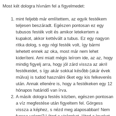
Most két dologra hívnám fel a figyelmedet:
mint feljebb már említettem, az egyik festékem
teljesen beszáradt. Egészen pontosan ez egy
tubusos festék volt és amikor letekertem a
kupakot, akkor kettévált a tubus. Ez egy nagyon
ritka dolog, s egy régi festék volt, így bármi
lehetett ennek az oka, most már nem lehet
kideríteni. Ami miatt mégis leírom ide, az az, hogy
mindig figyelj arra, hogy jól zárd vissza az akril
festékeidet, s így akár sokkal később (akár évek
múlva) is tudod használni őket egy kis felkeverés
után. Annak ellenére is, hogy a festékeken egy 12
hónapos határidő van írva.
A másik dologra festés közben, egészen pontosan
a víz megfestése után figyeltem fel. Görgess
vissza a képhez, s nézd meg alaposabban! Nem