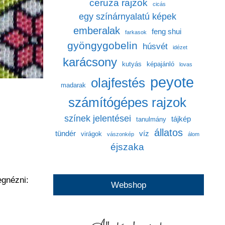
ceruza rajzok
cicás
egy színárnyalatú képek
emberalak
feng shui
farkasok
gyöngygobelin
húsvét
idézet
karácsony
kutyás
képajánló
lovas
peyote
olajfestés
madarak
számítógépes rajzok
színek jelentései
tájkép
tanulmány
állatos
tündér
víz
virágok
vászonkép
álom
éjszaka
egnézni:
Webshop