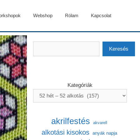
rkshopok
Webshop
Rólam
Kapcsolat
Keresés
Keresés
Kategóriák
akrilfestés
akvarell
alkotási kisokos
anyák napja