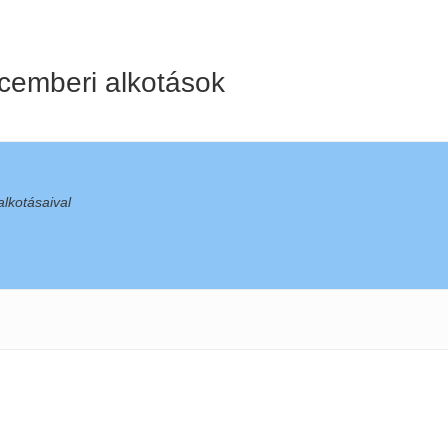
ecemberi alkotások
lkotásaival