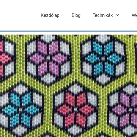
Kezdőlap
Blog
Technikák
Wo