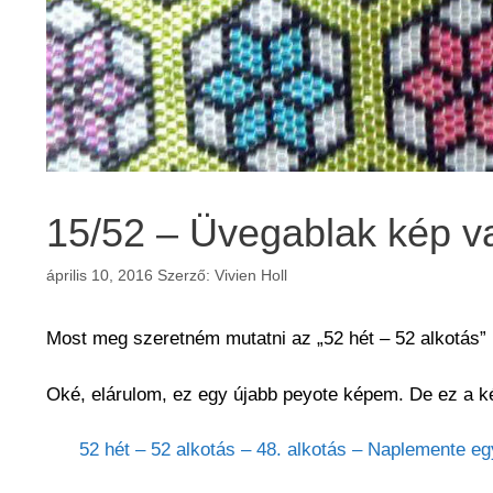
15/52 – Üvegablak kép v
április 10, 2016
Szerző:
Vivien Holl
Most meg szeretném mutatni az „52 hét – 52 alkotás” 
Oké, elárulom, ez egy újabb peyote képem. De ez a ké
52 hét – 52 alkotás – 48. alkotás – Naplemente eg