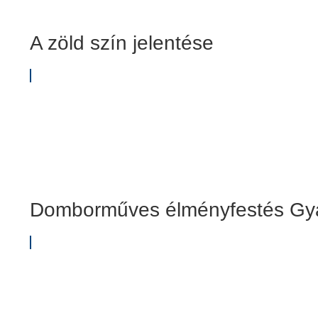
A zöld szín jelentése
Domborműves élményfestés Gya