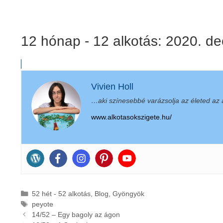
12 hónap - 12 alkotás: 2020. d
Vivien Holl
…aki színesebbé varázsolja az életed az a
www.alkotasokszigete.hu/
Kategória
52 hét - 52 alkotás
,
Blog
,
Gyöngyök
Címkék
peyote
14/52 – Egy bagoly az ágon