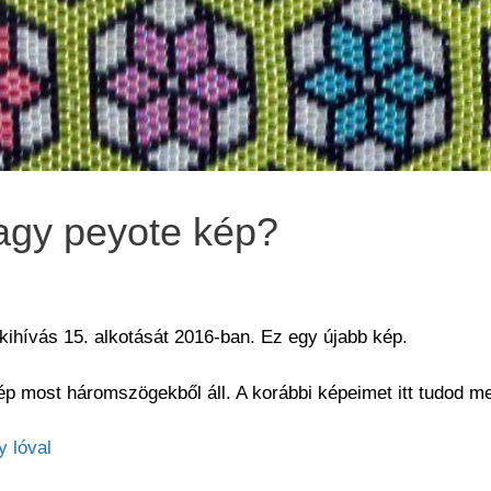
agy peyote kép?
kihívás 15. alkotását 2016-ban. Ez egy újabb kép.
p most háromszögekből áll. A korábbi képeimet itt tudod m
y lóval