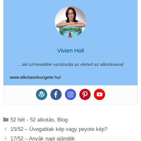
Vivien Holl
…aki színesebbé varázsolja az életed az alkotásaival
www.alkotasokszigete.hu/
Kategória
52 hét - 52 alkotás
,
Blog
15/52 – Üvegablak kép vagy peyote kép?
17/52 – Anyák napi ajándék