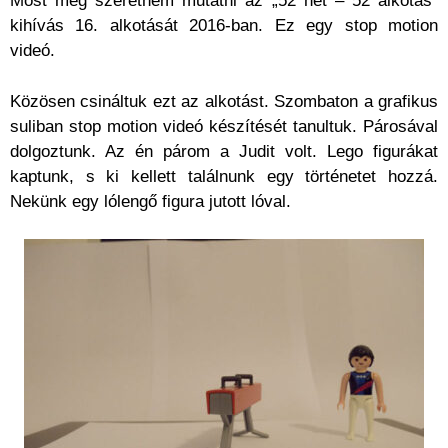
Most meg szeretném mutatni az „52 hét – 52 alkotás”
kihívás 16. alkotását 2016-ban. Ez egy stop motion
videó.
Közösen csináltuk ezt az alkotást. Szombaton a grafikus
suliban stop motion videó készítését tanultuk. Párosával
dolgoztunk. Az én párom a Judit volt. Lego figurákat
kaptunk, s ki kellett találnunk egy történetet hozzá.
Nekünk egy lólengő figura jutott lóval.