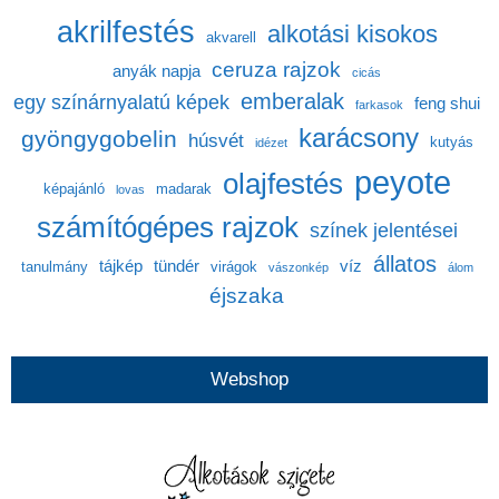
akrilfestés
alkotási kisokos
akvarell
ceruza rajzok
anyák napja
cicás
emberalak
egy színárnyalatú képek
feng shui
farkasok
karácsony
gyöngygobelin
húsvét
kutyás
idézet
peyote
olajfestés
képajánló
madarak
lovas
számítógépes rajzok
színek jelentései
állatos
tájkép
tündér
víz
tanulmány
virágok
vászonkép
álom
éjszaka
Webshop