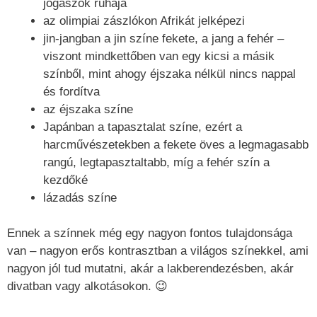
jogászok ruhája
az olimpiai zászlókon Afrikát jelképezi
jin-jangban a jin színe fekete, a jang a fehér –
viszont mindkettőben van egy kicsi a másik
színből, mint ahogy éjszaka nélkül nincs nappal
és fordítva
az éjszaka színe
Japánban a tapasztalat színe, ezért a
harcművészetekben a fekete öves a legmagasabb
rangú, legtapasztaltabb, míg a fehér szín a
kezdőké
lázadás színe
Ennek a színnek még egy nagyon fontos tulajdonsága
van – nagyon erős kontrasztban a világos színekkel, ami
nagyon jól tud mutatni, akár a lakberendezésben, akár
divatban vagy alkotásokon. 😉