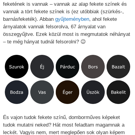
feketének is vannak – vannak az alap fekete színek és
vannak a tört fekete színek is (ez utóbbiak (szürkés-,
barnásfeketék). Abban
gyűjteményben
, ahol fekete
árnyalatok vannak felsorolva, 67 árnyalat van
összegyűjtve. Ezek közül most is megmutatok néhányat
– te még hányat tudnál felsorolni? 😉
És vajon tudok fekete színű, domborműves képeket
tudok mutatni neked? Hát most feladtam magamnak a
leckét. Vagyis nem, mert meglepően sok olyan képem