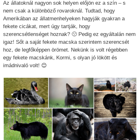
Az állatoknál nagyon sok helyen előjön ez a szín – s
nem csak a különböző rovaroknál. Tudtad, hogy
Amerikában az állatmenhelyeken hagyják gyakran a
fekete cicákat, mert úgy tartják, hogy
szerencsétlenséget hoznak? 🙁 Pedig ez egyáltalán nem
igaz! Sőt a saját fekete macska szerintem szerencsét
hoz, de legfőképpen örömet. Nekünk is volt régebben
egy fekete macskánk, Kormi, s olyan jó lökött és
imádnivaló volt! 😊