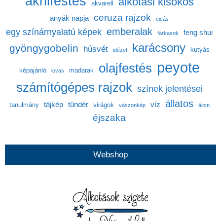
akrilfestés
alkotási kisokos
akvarell
ceruza rajzok
anyák napja
cicás
emberalak
egy színárnyalatú képek
feng shui
farkasok
karácsony
gyöngygobelin
húsvét
kutyás
idézet
peyote
olajfestés
képajánló
madarak
lovas
számítógépes rajzok
színek jelentései
állatos
tájkép
tündér
víz
tanulmány
virágok
vászonkép
álom
éjszaka
Webshop