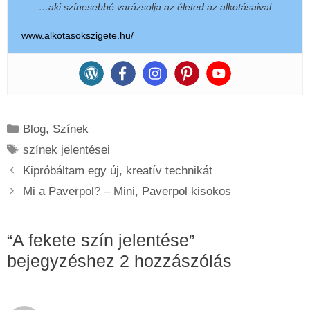
…aki színesebbé varázsolja az életed az alkotásaival
www.alkotasokszigete.hu/
Kategória
Blog
,
Színek
Címkék
színek jelentései
Kipróbáltam egy új, kreatív technikát
Mi a Paverpol? – Mini, Paverpol kisokos
“A fekete szín jelentése”
bejegyzéshez 2 hozzászólás