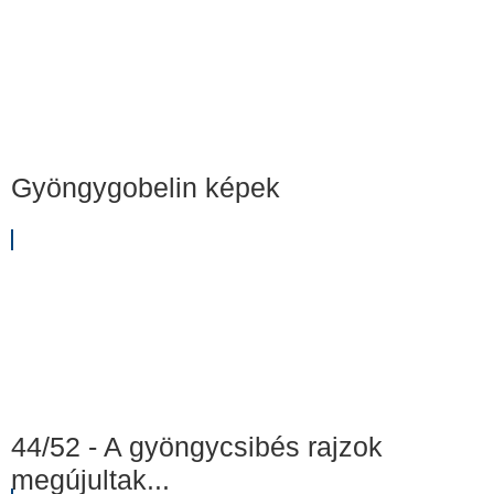
Gyöngygobelin képek
44/52 - A gyöngycsibés rajzok
megújultak...