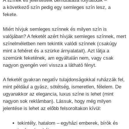
A színek és jelentéseik bemutatása folytatódik –
a következő szín pedig egy semleges szín lesz, a
fekete.
Miért hívjuk semleges színnek és milyen szín is
valójában? A feketét azért hívják semleges színnek, mert
színelméletben nem tekintik valódi színnek (csakúgy
mint a fehéret és a szürke árnyalatait). Azt látja a
szemünk feketének, am egyáltalán nem, vagy csak
nagyon gyengén veri vissza a látható fényt.
A feketét gyakran negatív tulajdonságokkal ruházzák fel,
mint például a gyász, sötétség, ismeretlen, félelem. De
ugyanakkor az elegancia, luxus színe is lehet (mint
nagyon sok reklámban). Lássuk, hogy még milyen
jelentése is lehet az előbb felsoroltakon kívül:
tekintély, hatalom – egyházi emberek, bírók és