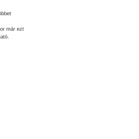
öbbet
kor már ezt
ató.