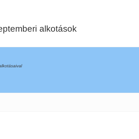
eptemberi alkotások
lkotásaival