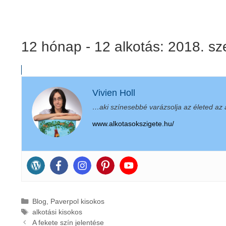
12 hónap - 12 alkotás: 2018. sz
Vivien Holl
…aki színesebbé varázsolja az életed az a
www.alkotasokszigete.hu/
Kategória
Blog
,
Paverpol kisokos
Címkék
alkotási kisokos
A fekete szín jelentése