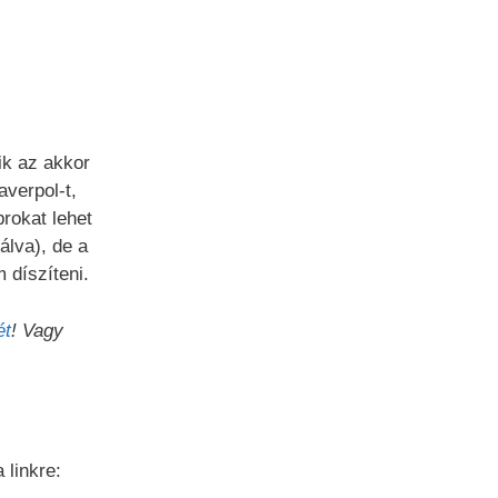
ik az akkor
verpol-t,
rokat lehet
álva), de a
 díszíteni.
ét
! Vagy
 linkre: