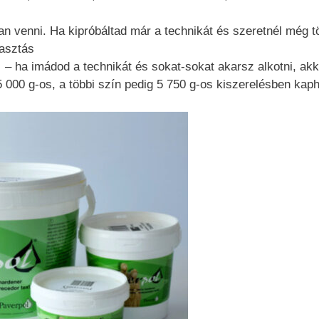
an venni. Ha kipróbáltad már a technikát és szeretnél még t
lasztás
 – ha imádod a technikát és sokat-sokat akarsz alkotni, ak
5 000 g-os, a többi szín pedig 5 750 g-os kiszerelésben kaph