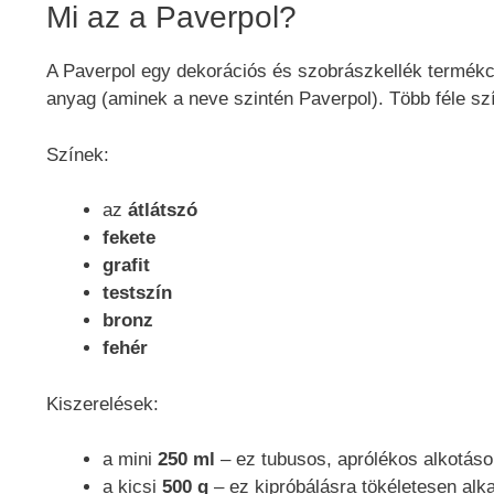
Mi az a Paverpol?
A Paverpol egy dekorációs és szobrászkellék termékc
anyag (aminek a neve szintén Paverpol). Több féle sz
Színek:
az
átlátszó
fekete
grafit
testszín
bronz
fehér
Kiszerelések:
a mini
250 ml
– ez tubusos, aprólékos alkotások
a kicsi
500 g
– ez kipróbálásra tökéletesen alk