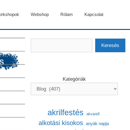
rkshopok
Webshop
Rólam
Kapcsolat
Keresés
Keresés
Kategóriák
akrilfestés
akvarell
alkotási kisokos
anyák napja