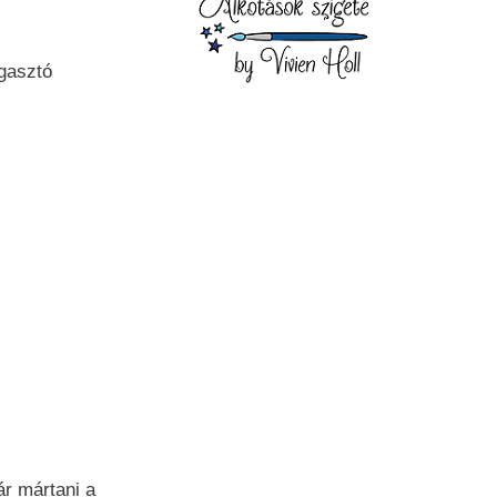
gasztó
ár mártani a