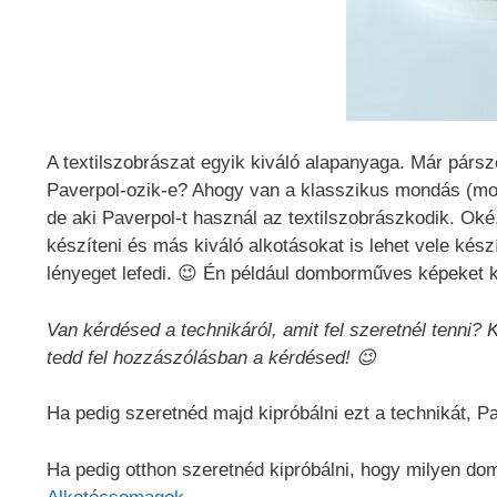
A textilszobrászat egyik kiváló alapanyaga. Már pársz
Paverpol-ozik-e? Ahogy van a klasszikus mondás (most
de aki Paverpol-t használ az textilszobrászkodik. Oké
készíteni és más kiváló alkotásokat is lehet vele készí
lényeget lefedi. 😉 Én például domborműves képeket k
Van kérdésed a technikáról, amit fel szeretnél tenni? 
tedd fel hozzászólásban a kérdésed! 😉
Ha pedig szeretnéd majd kipróbálni ezt a technikát, Pa
Ha pedig otthon szeretnéd kipróbálni, hogy milyen domb