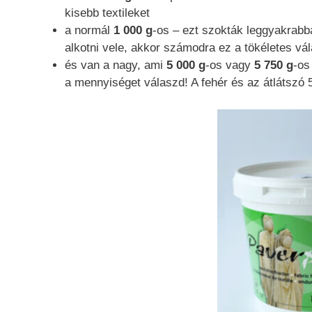
kisebb textileket
a normál
1 000 g
-os – ezt szokták leggyakrabb
alkotni vele, akkor számodra ez a tökéletes vá
és van a nagy, ami
5 000 g
-os vagy
5 750 g
-os
a mennyiséget válaszd! A fehér és az átlátszó 