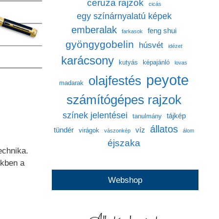
ceruza rajzok
cicás
egy színárnyalatú képek
emberalak
feng shui
farkasok
gyöngygobelin
húsvét
idézet
karácsony
kutyás
képajánló
lovas
peyote
olajfestés
madarak
számítógépes rajzok
színek jelentései
tájkép
tanulmány
állatos
tündér
víz
virágok
vászonkép
álom
éjszaka
echnika.
ekben a
Webshop