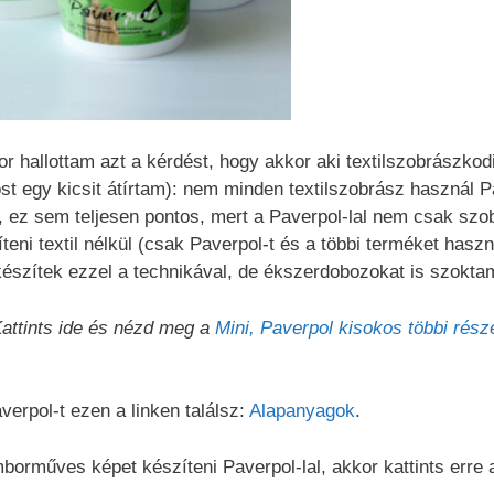
or hallottam azt a kérdést, hogy akkor aki textilszobrászkod
 egy kicsit átírtam): nem minden textilszobrász használ Pa
, ez sem teljesen pontos, mert a Paverpol-lal nem csak szob
teni textil nélkül (csak Paverpol-t és a többi terméket haszn
észítek ezzel a technikával, de ékszerdobozokat is szoktam
Kattints ide és nézd meg a
Mini, Paverpol kisokos többi rész
verpol-t ezen a linken találsz:
Alapanyagok
.
orműves képet készíteni Paverpol-lal, akkor kattints erre a