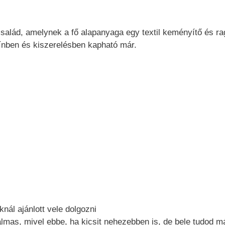
salád, amelynek a fő alapanyaga egy textil keményítő és ra
ínben és kiszerelésben kapható már.
nál ajánlott vele dolgozni
almas, mivel ebbe, ha kicsit nehezebben is, de bele tudod m