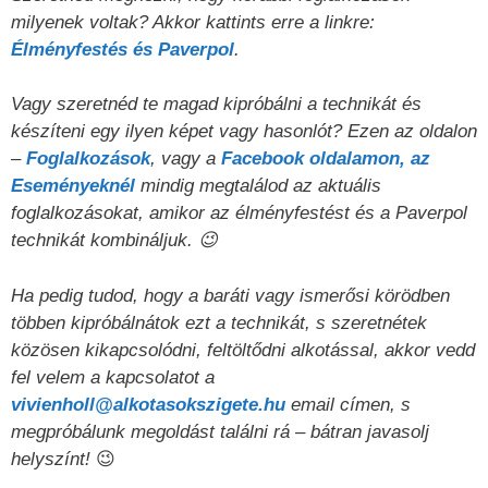
milyenek voltak? Akkor kattints erre a linkre:
Élményfestés és Paverpol
.
Vagy szeretnéd te magad kipróbálni a technikát és
készíteni egy ilyen képet vagy hasonlót? Ezen az oldalon
–
Foglalkozások
, vagy a
Facebook oldalamon, az
Eseményeknél
mindig megtalálod az aktuális
foglalkozásokat, amikor az élményfestést és a Paverpol
technikát kombináljuk. 😉
Ha pedig tudod, hogy a baráti vagy ismerősi körödben
többen kipróbálnátok ezt a technikát, s szeretnétek
közösen kikapcsolódni, feltöltődni alkotással, akkor vedd
fel velem a kapcsolatot a
vivienholl@alkotasokszigete.hu
email címen, s
megpróbálunk megoldást találni rá – bátran javasolj
helyszínt!
😉