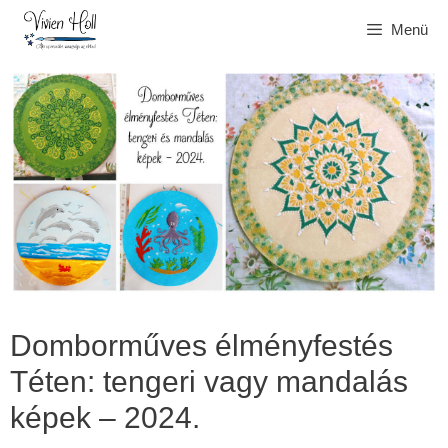
Kilépés
Menü
a
tartalomba
Domborműves élményfestés
Téten: tengeri vagy mandalás
képek – 2024.