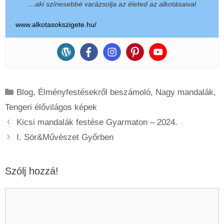
…aki színesebbé varázsolja az életed az alkotásaival
www.alkotasokszigete.hu/
Kategória
Blog
,
Élményfestésekről beszámoló
,
Nagy mandalák
,
Tengeri élővilágos képek
Kicsi mandalák festése Gyarmaton – 2024.
I. Sör&Művészet Győrben
Szólj hozzá!
Hozzászólás