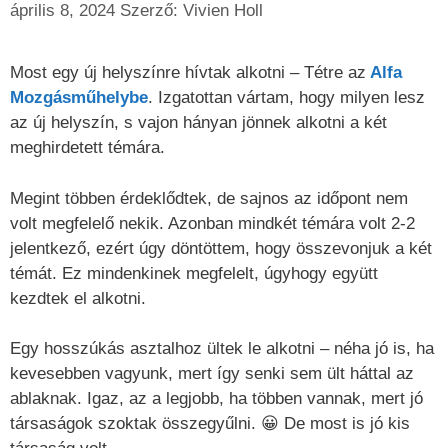
április 8, 2024
Szerző:
Vivien Holl
Most egy új helyszínre hívtak alkotni – Tétre az
Alfa
Mozgásműhelybe
. Izgatottan vártam, hogy milyen lesz
az új helyszín, s vajon hányan jönnek alkotni a két
meghirdetett témára.
Megint többen érdeklődtek, de sajnos az időpont nem
volt megfelelő nekik. Azonban mindkét témára volt 2-2
jelentkező, ezért úgy döntöttem, hogy összevonjuk a két
témát. Ez mindenkinek megfelelt, úgyhogy együtt
kezdtek el alkotni.
Egy hosszúkás asztalhoz ültek le alkotni – néha jó is, ha
kevesebben vagyunk, mert így senki sem ült háttal az
ablaknak. Igaz, az a legjobb, ha többen vannak, mert jó
társaságok szoktak összegyűlni. 😀 De most is jó kis