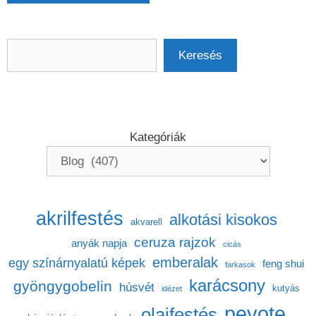
Keresés
Keresés
Kategóriák
akrilfestés
alkotási kisokos
akvarell
ceruza rajzok
anyák napja
cicás
emberalak
egy színárnyalatú képek
feng shui
farkasok
karácsony
gyöngygobelin
húsvét
kutyás
idézet
peyote
olajfestés