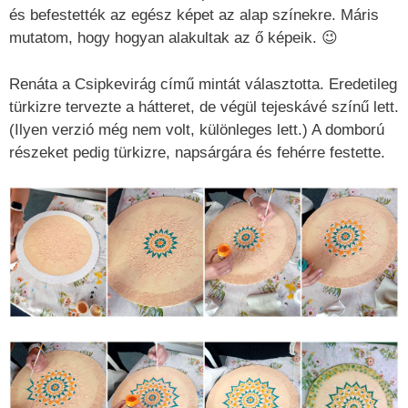
és befestették az egész képet az alap színekre. Máris
mutatom, hogy hogyan alakultak az ő képeik. 😉
Renáta a Csipkevirág című mintát választotta. Eredetileg
türkizre tervezte a hátteret, de végül tejeskávé színű lett.
(Ilyen verzió még nem volt, különleges lett.) A domború
részeket pedig türkizre, napsárgára és fehérre festette.