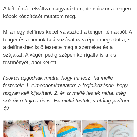
A két témát felváltva magyaráztam, de először a tengeri
képek készítését mutatom meg.
Milán egy delfines képet választott a tengeri témákból. A
tenger és a homok találkozását is szépen megoldotta, s
a delfinekhez is ő festette meg a szemeket és a
szájakat. A végén pedig szépen korrigálta is a kis
festményét, ahol kellett.
(Sokan aggódnak miatta, hogy mi lesz, ha mellé
festenek: 1. elmondom/mutatom a foglalkozáson, hogy
hogyan kell kijavítani, 2. én is mellé festek néha, még
sok év rutinja után is. Ha mellé festek, s utólag javítom
😉