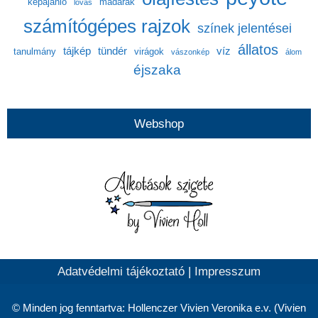
képajánló
madarak
lovas
számítógépes rajzok
színek jelentései
állatos
tájkép
tündér
víz
tanulmány
virágok
vászonkép
álom
éjszaka
Webshop
Adatvédelmi tájékoztató
|
Impresszum
© Minden jog fenntartva: Hollenczer Vivien Veronika e.v. (Vivien