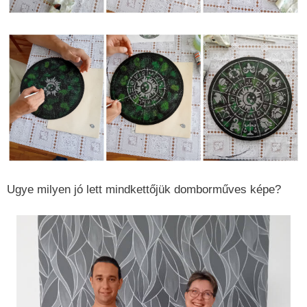
Ugye milyen jó lett mindkettőjük domborműves képe?