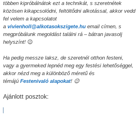
többen kipróbálnátok ezt a technikát, s szeretnétek
közösen kikapcsolódni, feltöltődni alkotással, akkor vedd
fel velem a kapcsolatot
a
vivienholl@alkotasokszigete.hu
email címen, s
megpróbálunk megoldást találni rá – bátran javasolj
helyszínt!
😉
Ha pedig messze laksz, de szeretnél otthon festeni,
vagy a gyermeked lepnéd meg egy festési lehetőséggel,
akkor nézd meg a különböző méretű és
témájú
Festenivaló alapokat
! 😉
Ajánlott posztok: