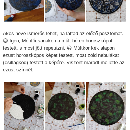
Ákos neve ismerős lehet, ha láttad az előző posztomat.
😉 Igen, Ménfőcsanakon a múlt héten horoszkópot
festett, s most jött repetázni. 😀 Múltkor kék alapon
ezüst horoszkópos képet festett, most zöld nebulákat
(csillagköd) festett a képére. Viszont maradt mellette az
ezüst színnél.