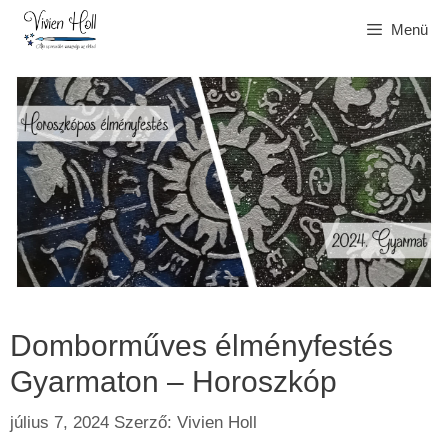
Kilépés
Menü
a
tartalomba
Domborműves élményfestés
Gyarmaton – Horoszkóp
július 7, 2024
Szerző:
Vivien Holl