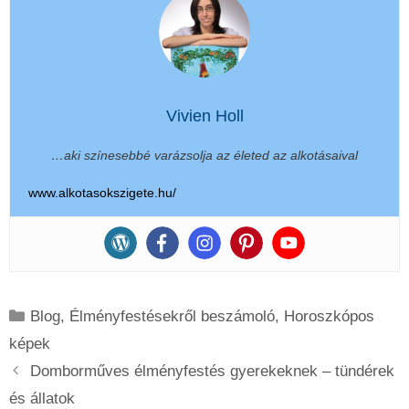
Vivien Holl
…aki színesebbé varázsolja az életed az alkotásaival
www.alkotasokszigete.hu/
Kategória
Blog
,
Élményfestésekről beszámoló
,
Horoszkópos
képek
Domborműves élményfestés gyerekeknek – tündérek
és állatok