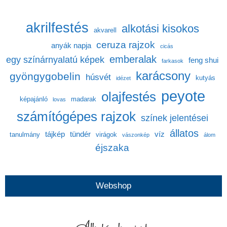
akrilfestés
alkotási kisokos
akvarell
ceruza rajzok
anyák napja
cicás
emberalak
egy színárnyalatú képek
feng shui
farkasok
karácsony
gyöngygobelin
húsvét
kutyás
idézet
peyote
olajfestés
képajánló
madarak
lovas
számítógépes rajzok
színek jelentései
állatos
tájkép
tündér
víz
tanulmány
virágok
vászonkép
álom
éjszaka
Webshop