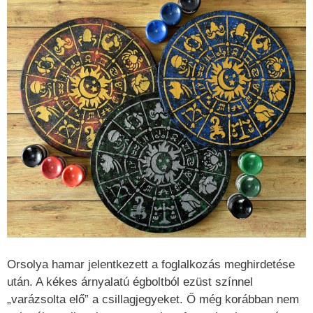
Orsolya hamar jelentkezett a foglalkozás meghirdetése
után. A kékes árnyalatú égboltból ezüst színnel
„varázsolta elő” a csillagjegyeket. Ő még korábban nem