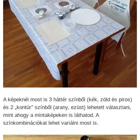
A képeknél most is 3 háttér színből (kék, zöld és piros)
és 2 „kontúr” színből (arany, ezüst) lehetett választani,
mint ahogy a mintaképeken is láthatod. A
színkombinációkat lehet variálni most is.