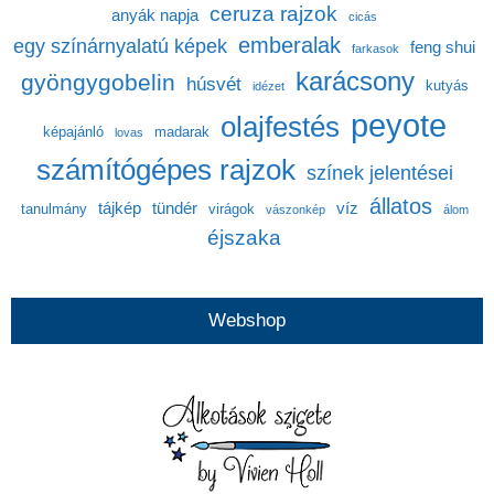
ceruza rajzok
anyák napja
cicás
emberalak
egy színárnyalatú képek
feng shui
farkasok
karácsony
gyöngygobelin
húsvét
kutyás
idézet
peyote
olajfestés
képajánló
madarak
lovas
számítógépes rajzok
színek jelentései
állatos
tájkép
tündér
víz
tanulmány
virágok
vászonkép
álom
éjszaka
Webshop