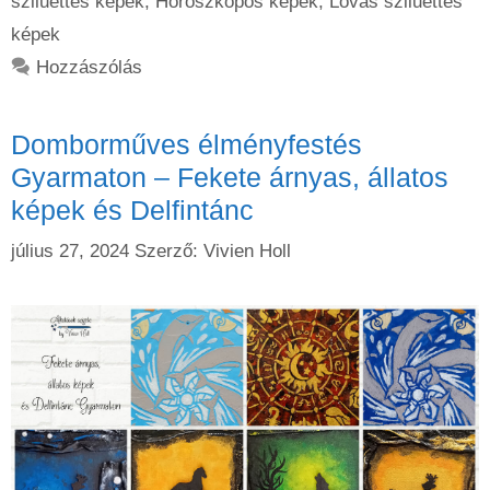
sziluettes képek
,
Horoszkópos képek
,
Lovas sziluettes
képek
Hozzászólás
Domborműves élményfestés
Gyarmaton – Fekete árnyas, állatos
képek és Delfintánc
július 27, 2024
Szerző:
Vivien Holl