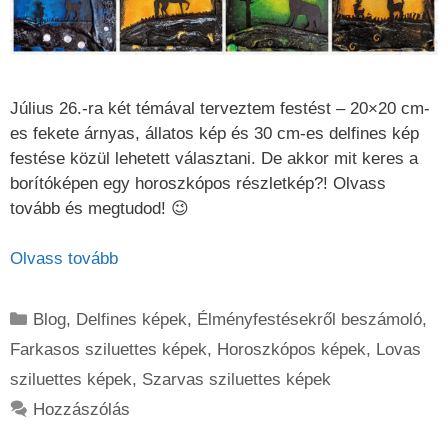
Július 26.-ra két témával terveztem festést – 20×20 cm-
es fekete árnyas, állatos kép és 30 cm-es delfines kép
festése közül lehetett választani. De akkor mit keres a
borítóképen egy horoszkópos részletkép?! Olvass
tovább és megtudod! 😉
Olvass tovább
Kategória
Blog
,
Delfines képek
,
Élményfestésekről beszámoló
,
Farkasos sziluettes képek
,
Horoszkópos képek
,
Lovas
sziluettes képek
,
Szarvas sziluettes képek
Hozzászólás