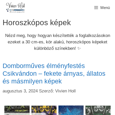
Kilépés
Menü
a
tartalomba
Horoszkópos képek
Nézd meg, hogy hogyan készítették a foglalkozásokon
ezeket a 30 cm-es, kör alakú, horoszkópos képeket
különböző színekben! ✨
Domborműves élményfestés
Csikvándon – fekete árnyas, állatos
és másmilyen képek
augusztus 3, 2024
Szerző:
Vivien Holl