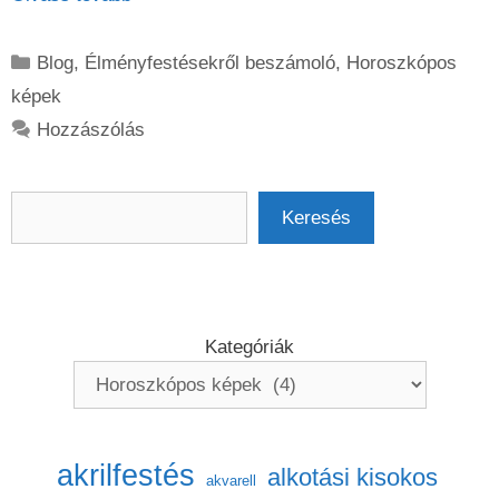
Kategória
Blog
,
Élményfestésekről beszámoló
,
Horoszkópos
képek
Hozzászólás
Keresés
Keresés
Kategóriák
akrilfestés
alkotási kisokos
akvarell