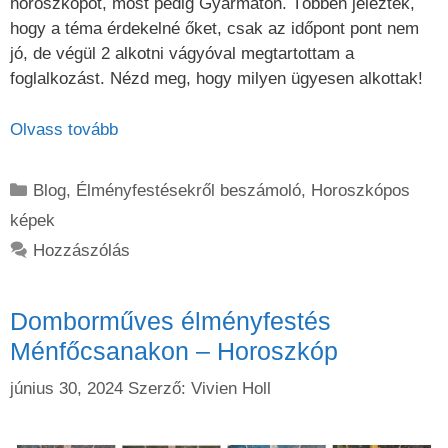
horoszkópot, most pedig Gyarmaton. Többen jelezték,
hogy a téma érdekelné őket, csak az időpont pont nem
jó, de végül 2 alkotni vágyóval megtartottam a
foglalkozást. Nézd meg, hogy milyen ügyesen alkottak!
Olvass tovább
Kategória
Blog
,
Élményfestésekről beszámoló
,
Horoszkópos
képek
Hozzászólás
Domborműves élményfestés
Ménfőcsanakon – Horoszkóp
június 30, 2024
Szerző:
Vivien Holl