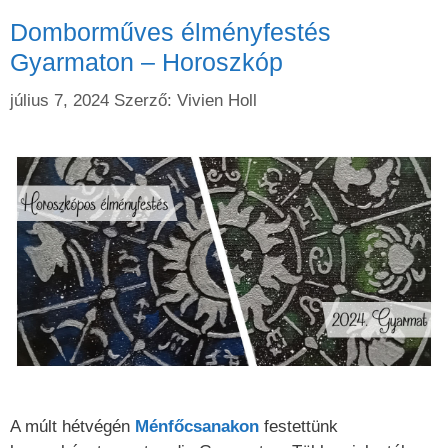
Domborműves élményfestés
Gyarmaton – Horoszkóp
július 7, 2024
Szerző:
Vivien Holl
A múlt hétvégén
Ménfőcsanakon
festettünk