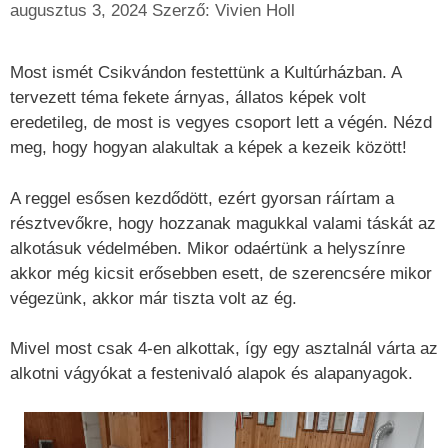
augusztus 3, 2024
Szerző:
Vivien Holl
Most ismét Csikvándon festettünk a Kultúrházban. A
tervezett téma fekete árnyas, állatos képek volt
eredetileg, de most is vegyes csoport lett a végén. Nézd
meg, hogy hogyan alakultak a képek a kezeik között!
A reggel esősen kezdődött, ezért gyorsan ráírtam a
résztvevőkre, hogy hozzanak magukkal valami táskát az
alkotásuk védelmében. Mikor odaértünk a helyszínre
akkor még kicsit erősebben esett, de szerencsére mikor
végezünk, akkor már tiszta volt az ég.
Mivel most csak 4-en alkottak, így egy asztalnál várta az
alkotni vágyókat a festenivaló alapok és alapanyagok.