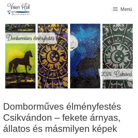
Kilépés
Menü
a
tartalomba
Domborműves élményfestés
Csikvándon – fekete árnyas,
állatos és másmilyen képek