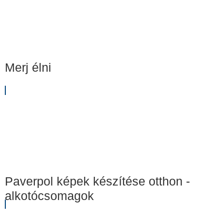
Merj élni
Paverpol képek készítése otthon -
alkotócsomagok