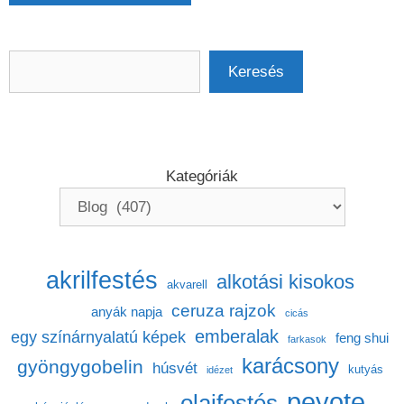
Keresés
Keresés
Kategóriák
akrilfestés
alkotási kisokos
akvarell
ceruza rajzok
anyák napja
cicás
emberalak
egy színárnyalatú képek
feng shui
farkasok
karácsony
gyöngygobelin
húsvét
kutyás
idézet
peyote
olajfestés