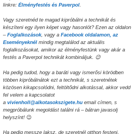
linkre:
Élményfestés és Paverpol
.
Vagy szeretnéd te magad kipróbálni a technikát és
készíteni egy ilyen képet vagy hasonlót? Ezen az oldalon
–
Foglalkozások
, vagy a
Facebook oldalamon, az
Eseményeknél
mindig megtalálod az aktuális
foglalkozásokat, amikor az élményfestünk vagy akár a
festés a Paverpol technikát kombináljuk. 😉
Ha pedig tudod, hogy a baráti vagy ismerősi körödben
többen kipróbálnátok ezt a technikát, s szeretnétek
közösen kikapcsolódni, feltöltődni alkotással, akkor vedd
fel velem a kapcsolatot
a
vivienholl@alkotasokszigete.hu
email címen, s
megpróbálunk megoldást találni rá – bátran javasolj
helyszínt!
😉
Ha pedig messze laksz, de szeretnél otthon festeni,