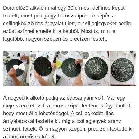
Dóra előző alkalommal egy 30 cm-es, delfines képet
festett, most pedig egy horoszkópost. A képén a
csillagköd zöldes árnyalatú lett, a csillagjegyeket pedig
ezüst színnel emelte ki a képből. Most is, mint a
legutóbb, nagyon szépen és precízen festett.
A negyedik alkotó pedig az édesanyám volt. Már egy
ideje szeretett volna horoszkópot festeni, s úgy döntött,
hogy most él a lehetőséggel. A csillagködöt lilás
árnyalatokkal festette ki, míg a csillagjegyek arany
színűek lettek. Ő is nagyon szépen, precízen festette ki
a domborműves képét.