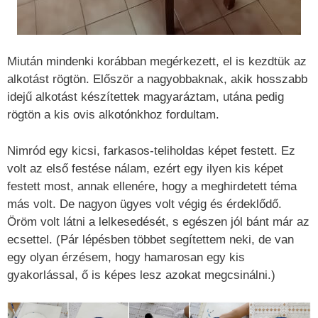
Miután mindenki korábban megérkezett, el is kezdtük az
alkotást rögtön. Először a nagyobbaknak, akik hosszabb
idejű alkotást készítettek magyaráztam, utána pedig
rögtön a kis ovis alkotónkhoz fordultam.
Nimród egy kicsi, farkasos-teliholdas képet festett. Ez
volt az első festése nálam, ezért egy ilyen kis képet
festett most, annak ellenére, hogy a meghirdetett téma
más volt. De nagyon ügyes volt végig és érdeklődő.
Öröm volt látni a lelkesedését, s egészen jól bánt már az
ecsettel. (Pár lépésben többet segítettem neki, de van
egy olyan érzésem, hogy hamarosan egy kis
gyakorlással, ő is képes lesz azokat megcsinálni.)