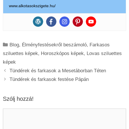
www.alkotasokszigete.hu/
Kategória
Blog
,
Élményfestésekről beszámoló
,
Farkasos
sziluettes képek
,
Horoszkópos képek
,
Lovas sziluettes
képek
Tündérek és farkasok a Mesetáborban Téten
Tündérek és farkasok festése Pápán
Szólj hozzá!
Hozzászólás