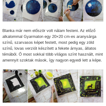
Blanka már nem először volt nálam festeni. Az előző
alkalommal Gyarmaton egy 20×20 cm-es aranysárga
színű, szarvasos képet festett, most pedig egy zöld
színű, lovas verziót készített a fekete árnyas, állatos
témából. Ő most sokkal több világos színt használt, mint
amennyit szoktak mások, így nagyon egyedi lett a képe.