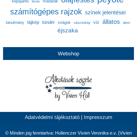
képajánló
madarak
lovas
számítógépes rajzok
színek jelentései
állatos
tájkép
tündér
víz
tanulmány
virágok
vászonkép
álom
éjszaka
Webshop
Adatvédelmi tájékoztató
|
Impresszum
© Minden jog fenntartva: Hollenczer Vivien Veronika e.v. (Vivien