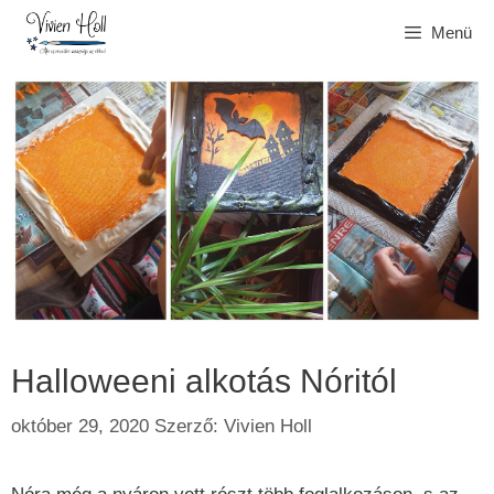
Kilépés
Menü
a
tartalomba
Halloweeni alkotás Nóritól
október 29, 2020
Szerző:
Vivien Holl