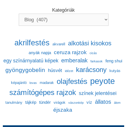
Kategóriák
akrilfestés
alkotási kisokos
akvarell
ceruza rajzok
anyák napja
cicás
emberalak
egy színárnyalatú képek
feng shui
farkasok
karácsony
gyöngygobelin
húsvét
kutyás
idézet
peyote
olajfestés
képajánló
madarak
lovas
számítógépes rajzok
színek jelentései
állatos
tájkép
tündér
víz
tanulmány
virágok
vászonkép
álom
éjszaka