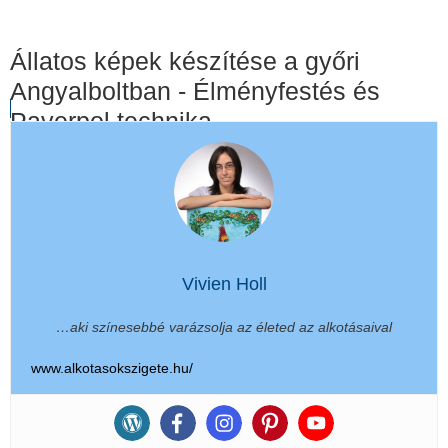
Állatos képek készítése a győri
Angyalboltban - Élményfestés és
Paverpol technika
Vivien Holl
…aki színesebbé varázsolja az életed az alkotásaival
www.alkotasokszigete.hu/