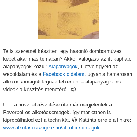
Te is szeretnél készíteni egy hasonló domborműves
képet akár más témában? Akkor válogass az itt kapható
alapanyagok közül:
Alapanyagok
, Illetve figyeld az
weboldalam és a
Facebook oldalam
, ugyanis hamarosan
alkotócsomagok fognak felkerülni – alapanyagok és
videók a készítés menetéről. 😉
U.i.: a poszt elkészülése óta már megjelentek a
Paverpol-os alkotócsomagok, így már otthon is
kipróbálhatod ezt a technikát. 😉 Kattints erre e a linkre:
www.alkotasokszigete.hu/alkotocsomagok