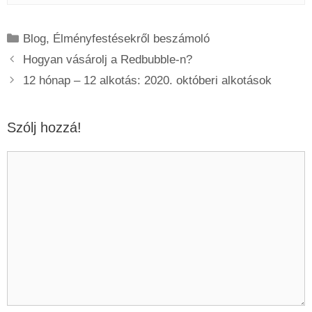
Kategória
Blog
,
Élményfestésekről beszámoló
Hogyan vásárolj a Redbubble-n?
12 hónap – 12 alkotás: 2020. októberi alkotások
Szólj hozzá!
Hozzászólás